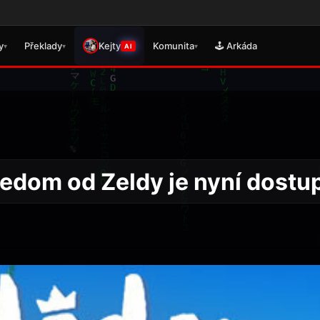
🎮 Právě se vy
y
Překlady
Kejty
Komunita
🕹️ Arkáda
▾
▾
▾
AI
edom od Zeldy je nyní dostu