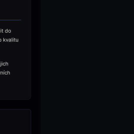
it do
 kvalitu
jich
rních