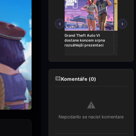
‹
›
VHS horor The Skin
Grand Theft Auto VI
Představit
Stapler je nyní dostupný
dostane koncem srpna
z Kingdom
na Steamu
rozsáhlejší prezentaci
vlastní ho
Komentáře (
0
)
⚠️
Nepodarilo se nacist komentare