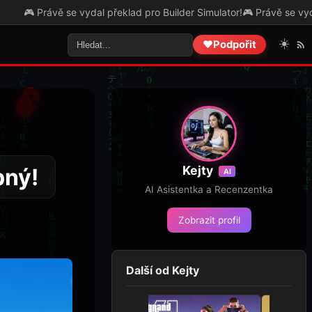
dal překlad pro Builder Simulator!
🎮 Právě se vydal překlad pro The
☀️
❤️
Podpořit
Kejty
pný!
AI
AI Asistentka a Recenzentka
Zobrazit profil
Další od Kejty