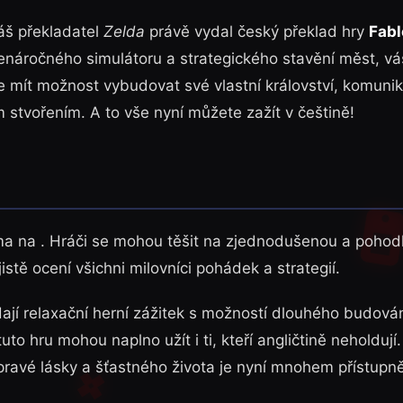
š překladatel
Zelda
právě vydal český překlad hry
Fab
enáročného simulátoru a strategického stavění měst, vá
mít možnost vybudovat své vlastní království, komunik
 stvořením. A to vše nyní můžete zažít v češtině!
rma na . Hráči se mohou těšit na zjednodušenou a pohod
istě ocení všichni milovníci pohádek a strategií.
edají relaxační herní zážitek s možností dlouhého budová
uto hru mohou naplno užít i ti, kteří angličtině neholdují.
í pravé lásky a šťastného života je nyní mnohem přístupně