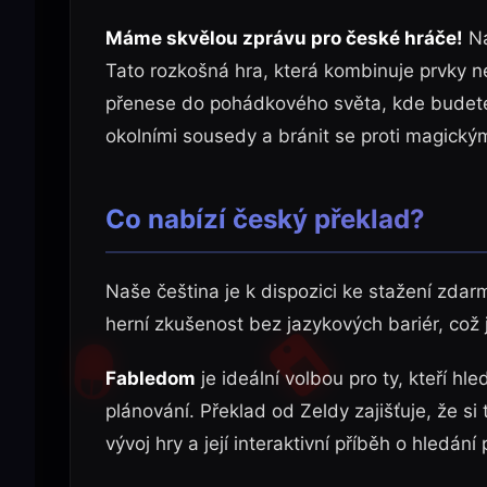
Máme skvělou zprávu pro české hráče!
Ná
Tato rozkošná hra, která kombinuje prvky n
přenese do pohádkového světa, kde budete 
okolními sousedy a bránit se proti magickým
Co nabízí český překlad?
Naše čeština je k dispozici ke stažení zda
herní zkušenost bez jazykových bariér, což j
Fabledom
je ideální volbou pro ty, kteří hl
plánování. Překlad od Zeldy zajišťuje, že si t
vývoj hry a její interaktivní příběh o hledán