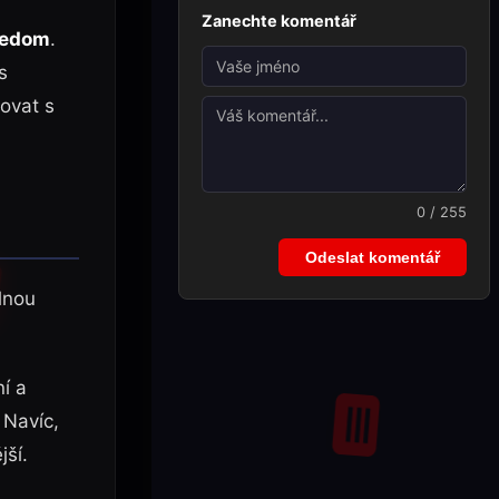
Zanechte komentář
ledom
.
s
ovat s
0 / 255
Odeslat komentář
lnou
ní a
 Navíc,
jší.