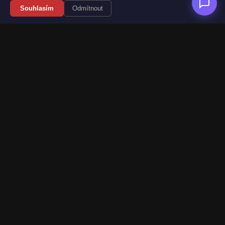
Souhlasím
Odmítnout
Váš průvodce světem videoher. Novinky, recenze a česko-
slovenské překlady her.
Naši partneři
Kategorie
Novinky
Recenze
Překlady her
Sledujte nás
Web