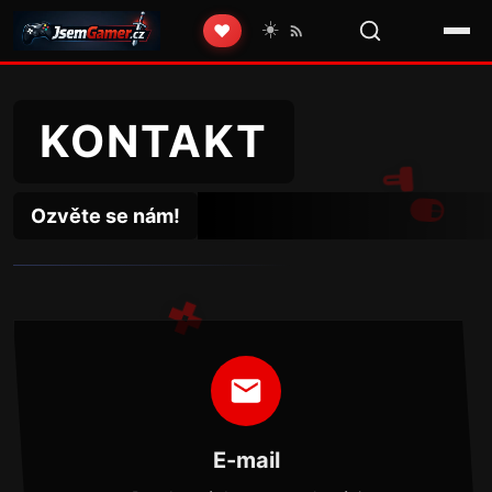
☀️
❤️
KONTAKT
Ozvěte se nám!
E-mail