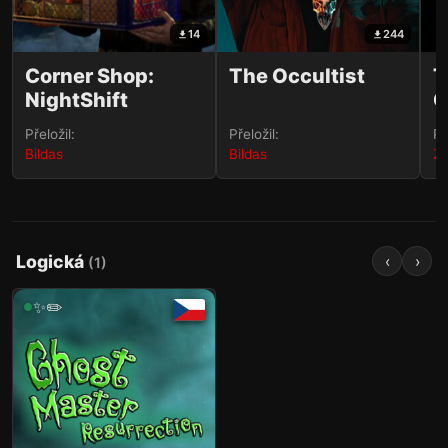
14
244
Corner Shop:
The Occultist
T
NightShift
C
Přeložil:
Přeložil:
Př
Bildas
Bildas
Ze
Logická
‹
›
(
1
)
✨✏️