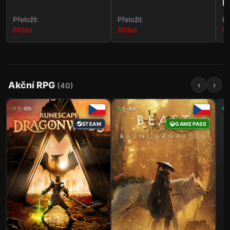
B
R
Přeložil:
Přeložil:
Př
Bildas
Bildas
Bi
Akční RPG
‹
›
(
40
)
✨✏️
✨✏️
STEAM
STEAM