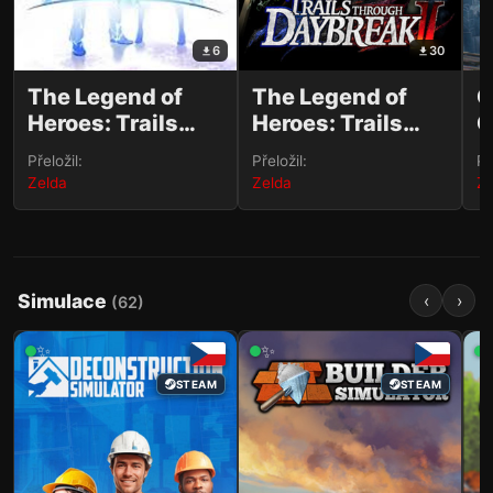
6
30
The Legend of
The Legend of
O
Heroes: Trails
Heroes: Trails
O
beyond the
through Daybreak
Přeložil:
Přeložil:
Př
Horizon
II
Zelda
Zelda
Ze
Simulace
‹
›
(
62
)
✨
✨
STEAM
STEAM