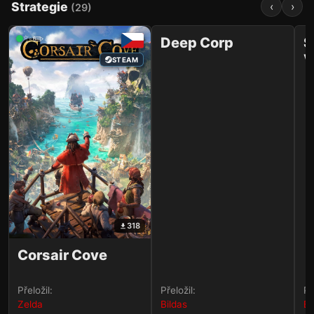
Strategie
‹
›
(
29
)
35
✨✏️
✨✏️
Deep Corp
S
V
STEAM
STEAM
t
318
Corsair Cove
Přeložil:
Přeložil:
Př
Zelda
Bildas
Bi