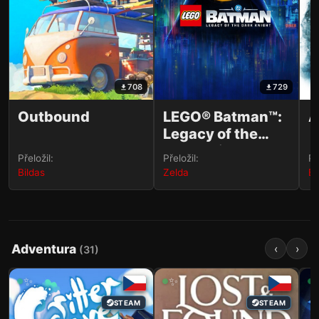
708
729
Outbound
LEGO® Batman™:
A
Legacy of the
Dark Knight
Přeložil:
Přeložil:
Př
Bildas
Zelda
Bi
Adventura
‹
›
(
31
)
✨
✨
STEAM
STEAM