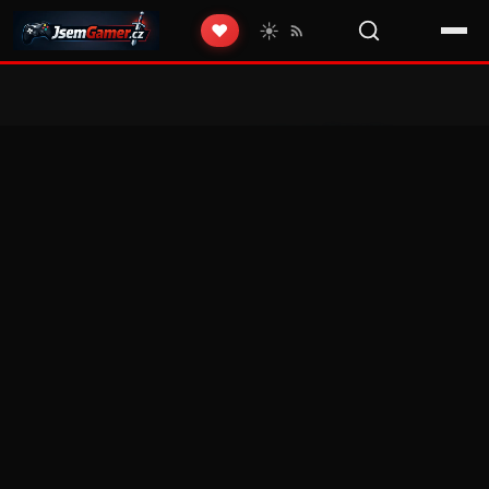
☀️
❤️