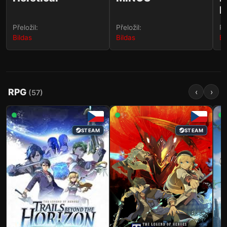
D
Přeložil:
Přeložil:
Př
Bildas
Bildas
Bi
RPG
‹
›
(
57
)
✨
✨
STEAM
STEAM