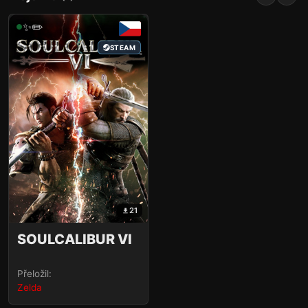
✨✏️
STEAM
21
SOULCALIBUR VI
Přeložil:
Zelda