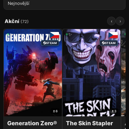
Akční
‹
›
(
72
)
✨
✨
STEAM
STEAM
6
3
Generation Zero®
The Skin Stapler
A