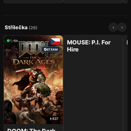
Střílečka
‹
›
(
26
)
1 036
✨✏️
✨✏️
MOUSE: P.I. For
M
Hire
STEAM
STEAM
637