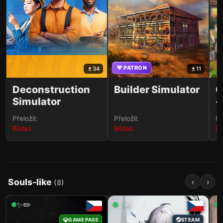
💜 PATRON
34
11
Deconstruction
Builder Simulator
C
Simulator
-
S
Přeložil:
Přeložil:
Př
Bildas
Bildas
Bi
Souls-like
‹
›
(
8
)
✨✏️
✨✏️
STEAM
STEAM