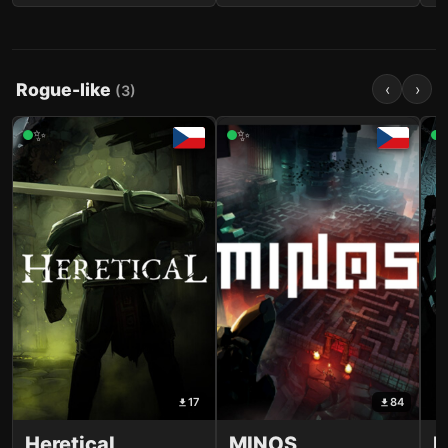
Rogue-like
‹
›
(
3
)
✨
✨
17
84
Heretical
MINOS
I