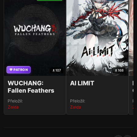
💜 PATRON
107
168
WUCHANG:
AI LIMIT
M
Fallen Feathers
O
Přeložil:
Přeložil:
Př
Zelda
Zelda
Ze