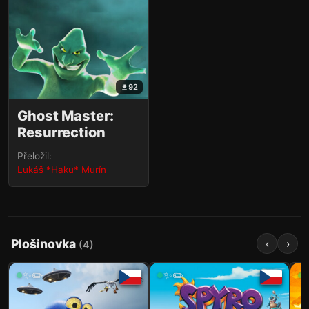
92
Ghost Master:
Resurrection
Přeložil:
Lukáš *Haku* Murín
Plošinovka
‹
›
(
4
)
✨✏️
✨✏️