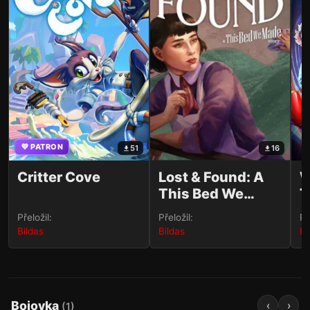
💜 PATRON
51
16
Critter Cove
Lost & Found: A
W
This Bed We
T
Made Story
Přeložil:
Přeložil:
Př
Bildas
Bildas
Bi
Bojovka
‹
›
(
1
)