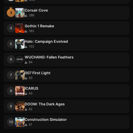
Corsair Cove
3
288
Gothic 1 Remake
4
183
Halo: Campaign Evolved
5
153
WUCHANG: Fallen Feathers
6
84
007 First Light
7
83
ICARUS
8
63
DOOM: The Dark Ages
9
62
Construction Simulator
10
61