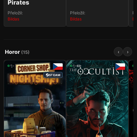
Pirates
Přeložil:
Přeložil:
Př
Bildas
Bildas
Bi
Horor
‹
›
(
15
)
✨
✨✏️
STEAM