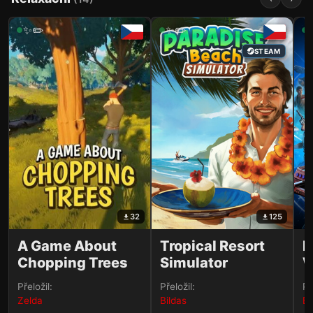
✨✏️
✨✏️
STEAM
32
125
A Game About
Tropical Resort
M
Chopping Trees
Simulator
W
V
Přeložil:
Přeložil:
Př
Zelda
Bildas
Bi