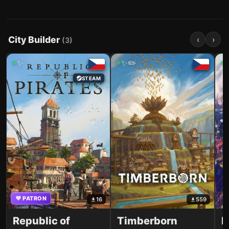
City Builder
‹
›
(
3
)
✨
✨✏️
STEAM
💜 PATRON
16
559
Republic of
Timberborn
B