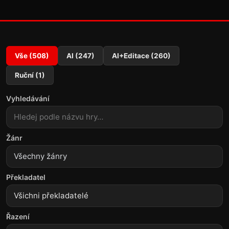
Vše (508)
AI (247)
AI+Editace (260)
Ruční (1)
Vyhledávání
Žánr
Všechny žánry
Překladatel
Řazení