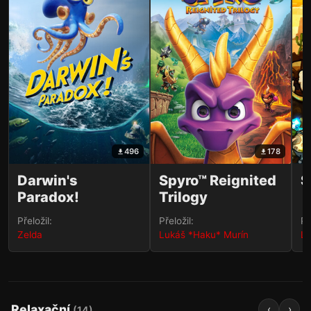
496
178
Darwin's
Spyro™ Reignited
S
Paradox!
Trilogy
Přeložil:
Přeložil:
Př
Zelda
Lukáš *Haku* Murín
Lu
Relaxační
‹
›
(
14
)