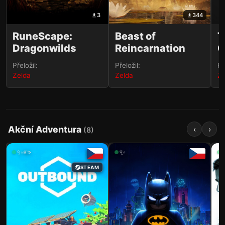
3
344
RuneScape:
Beast of
T
Dragonwilds
Reincarnation
G
Přeložil:
Přeložil:
Př
Zelda
Zelda
Ze
Akční Adventura
‹
›
(
8
)
✨✏️
✨
STEAM