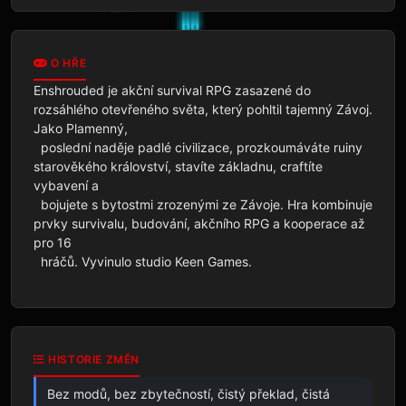
O HŘE
Enshrouded je akční survival RPG zasazené do 
rozsáhlého otevřeného světa, který pohltil tajemný Závoj. 
Jako Plamenný,

  poslední naděje padlé civilizace, prozkoumáváte ruiny 
starověkého království, stavíte základnu, craftíte 
vybavení a

  bojujete s bytostmi zrozenými ze Závoje. Hra kombinuje 
prvky survivalu, budování, akčního RPG a kooperace až 
pro 16

  hráčů. Vyvinulo studio Keen Games.
HISTORIE ZMĚN
Bez modů, bez zbytečností, čistý překlad, čistá