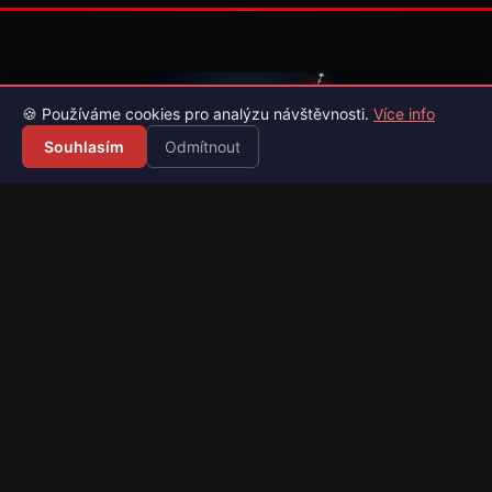
🍪 Používáme cookies pro analýzu návštěvnosti.
Více info
Souhlasím
Odmítnout
Váš průvodce světem videoher. Novinky, recenze a česko-
slovenské překlady her.
Naši partneři
Kategorie
Novinky
Recenze
Překlady her