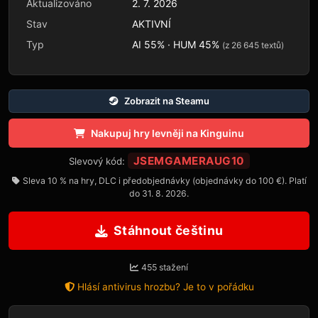
Aktualizováno
2. 7. 2026
Stav
AKTIVNÍ
Typ
AI 55% · HUM 45%
(z 26 645 textů)
Zobrazit na Steamu
Nakupuj hry levněji na Kinguinu
JSEMGAMERAUG10
Slevový kód:
Sleva 10 % na hry, DLC i předobjednávky (objednávky do 100 €). Platí
do 31. 8. 2026.
Stáhnout češtinu
455 stažení
Hlásí antivirus hrozbu? Je to v pořádku