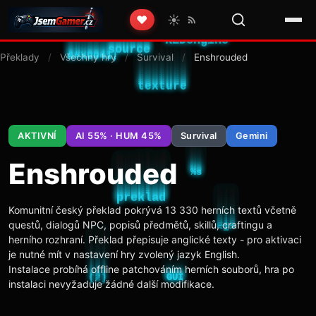
☀️
❤️
Překlady
/
Všechny hry
/
Survival
/
Enshrouded
AKTIVNÍ
AI 55% · HUM 45%
Survival
Gemini
Enshrouded
Komunitní český překlad pokrývá 13 330 herních textů včetně
questů, dialogů NPC, popisů předmětů, skillů, craftingu a
herního rozhraní. Překlad přepisuje anglické texty - pro aktivaci
je nutné mít v nastavení hry zvolený jazyk English.
Instalace probíhá offline patchováním herních souborů, hra po
instalaci nevyžaduje žádné další modifikace.