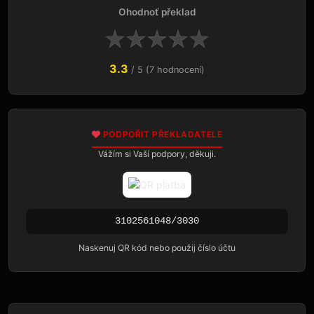
Ohodnoť překlad
★
★
★
★
★
3.3
/ 5 (7 hodnocení)
PODPOŘIT PŘEKLADATELE
Vážím si Vaší podpory, děkuji.
3102561048/3030
Naskenuj QR kód nebo použij číslo účtu