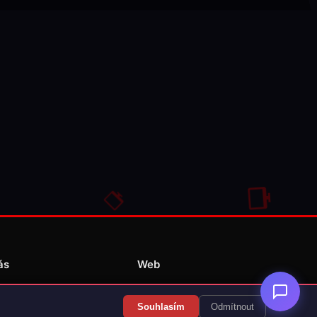
ás
Web
Redakce
Souhlasím
Odmítnout
Překlady her