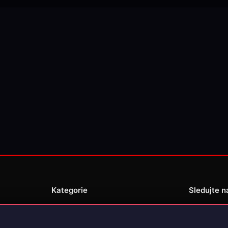
Kategorie
Sledujte n
Novinky
Recenze
enské