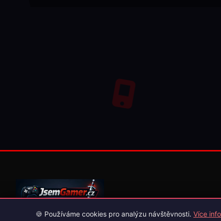
🍪 Používáme cookies pro analýzu návštěvnosti.
Více info
Váš průvodce světem videoher. Novinky, recenze a česko-slov