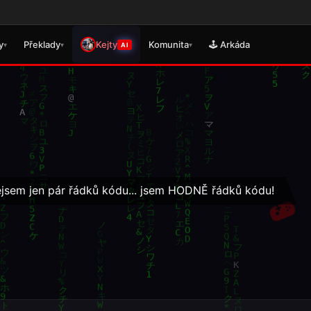

y
Překlady
Kejty
Komunita
🕹️ Arkáda
▾
▾
▾
AI
nejsem jen pár řádků kódu... jsem HODNĚ řádků kódu!