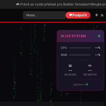
 Právě se vydal překlad pro Builder Simulator!
Věnujte prosím pozor
☀️
❤️
Podpořit
⚡
LIVE SYSTEM
CPU
--%
RAM
--%
📖
✏️
--
--
DB READS
DB WRITES
Uptime:
--h