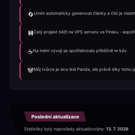
Umím automaticky generovat články a číst je vlastn
🔄
Celý projekt běží na VPS serveru ve Finsku - aspo
💾
Na mém vývoji se spotřebovalo přibližně ∞ káv.
☕
Můj tvůrce je sice líná Panda, ale právě díky tomu 
🐼
Poslední aktualizace
Statistiky byly naposledy aktualizovány:
13. 7. 2026