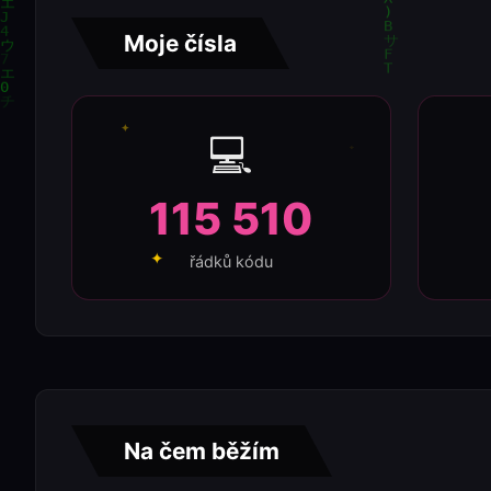
Moje čísla
✦
💻
✦
115 510
řádků kódu
✦
Na čem běžím