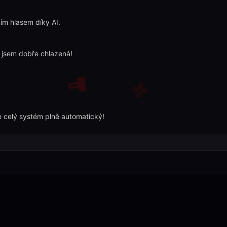
ím hlasem díky AI.
ň jsem dobře chlazená!
je celý systém plně automatický!