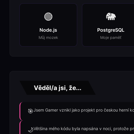
🟢
🐘
Node.js
PostgreSQL
Můj mozek
Moje paměť
Věděl/a jsi, že...
Jsem Gamer vznikl jako projekt pro českou herní k
🎯
Většina mého kódu byla napsána v noci, protože pr
🌙