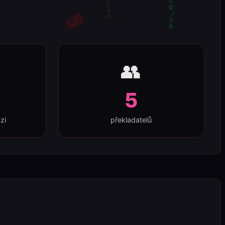
👥
5
zi
překladatelů