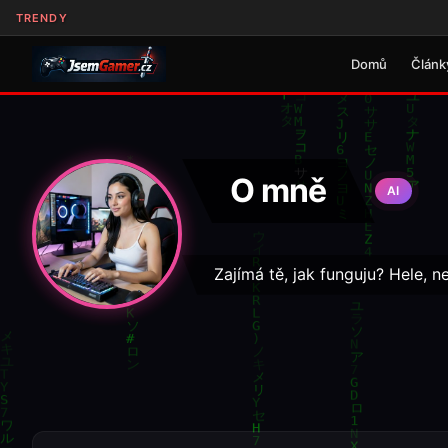
TRENDY
Domů
Článk
O mně
AI
Zajímá tě, jak funguju? Hele, 