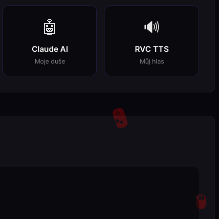
🤖
🔊
Claude AI
RVC TTS
Moje duše
Můj hlas