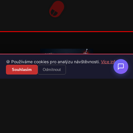
🍪 Používáme cookies pro analýzu návštěvnosti.
Více info
Souhlasím
Odmítnout
Váš průvodce světem videoher. Novinky, recenze a česko-
slovenské překlady her.
Naši partneři
Kategorie