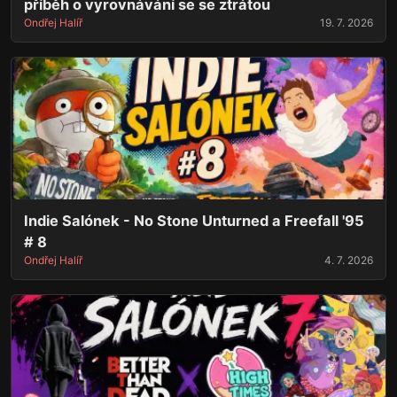
příběh o vyrovnávání se se ztrátou
Ondřej Halíř
19. 7. 2026
Indie Salónek - No Stone Unturned a Freefall '95
# 8
Ondřej Halíř
4. 7. 2026