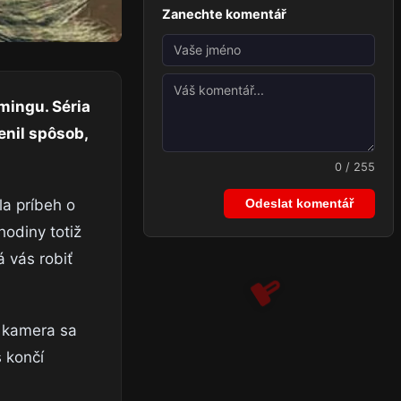
Zanechte komentář
mingu. Séria
nil spôsob,
0 / 255
Odeslat komentář
la príbeh o
hodiny totiž
 vás robiť
, kamera sa
s končí