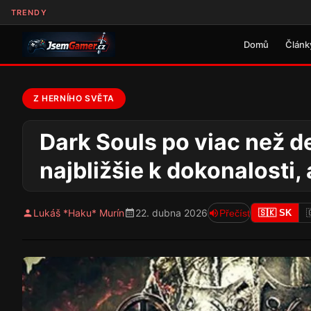
TRENDY
Domů
Článk
Z HERNÍHO SVĚTA
Dark Souls po viac než de
najbližšie k dokonalosti
Lukáš *Haku* Murín
22. dubna 2026
Přečíst
🇸🇰 SK
