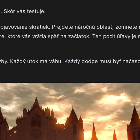
. Skôr vás testuje.
javovanie skratiek. Prejdete náročnú oblasť, zomriete 
, ktoré vás vrátia späť na začiatok. Ten pocit úľavy je r
yby. Každý útok má váhu. Každý dodge musí byť načas