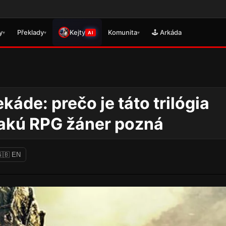
🎮 Právě se vydal překlad
y
Překlady
Kejty
Komunita
🕹️ Arkáda
▾
▾
▾
AI
káde: prečo je táto trilógia
, akú RPG žáner pozná
🇧 EN