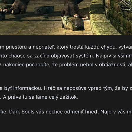
 priestoru a nepriateľ, ktorý trestá každú chybu, vytvár
mto chaose sa začína objavovať systém. Najprv si všim
 nakoniec pochopíte, že problém nebol v obtiažnosti, a
na byť informáciou. Hráč sa neposúva vpred tým, že by z
. A práve tu sa láme celý zážitok.
ofie. Dark Souls vás nechce odmeniť hneď. Najprv vás mu