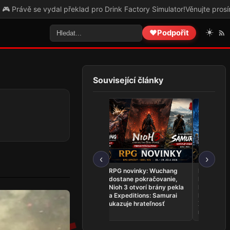
 pro Drink Factory Simulator!
Věnujte prosím pozornost tomuto odka
☀️
❤️
Podpořit
Související články
‹
›
RPG novinky: Genshin
RPG novinky: Wuchang
RPG novink
Impact otvára
dostane pokračovanie,
Fantasy XI
Snezhnayu, The Expanse
Nioh 3 otvorí brány pekla
Evercold,
rozvíja posádku a
a Expeditions: Samurai
Monsters r
Crymelight ponúka demo
ukazuje hrateľnosť
Xenoblade 
mieri na S