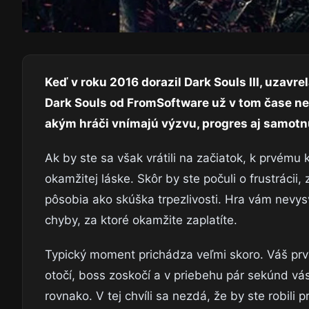
Keď v roku 2016 dorazil Dark Souls III, uzav
Dark Souls od FromSoftware už v tom čase n
akým hráči vnímajú výzvu, progres aj samotn
Ak by ste sa však vrátili na začiatok, k prvém
okamžitej láske. Skôr by ste počuli o frustrácii,
pôsobia ako skúška trpezlivosti. Hra vám nevys
chyby, za ktoré okamžite zaplatíte.
Typický moment prichádza veľmi skoro. Váš prv
otočí, boss zoskočí a v priebehu pár sekúnd vás
rovnako. V tej chvíli sa nezdá, že by ste robili 