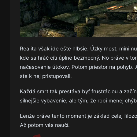
Realita však ide ešte hlbšie. Úzky most, minimum
kde sa hráč cíti úplne bezmocný. No práve v to
načasovanie útokov. Potom priestor na pohyb. A
ste k nej pristupovali.
Každá smrť tak prestáva byť frustráciou a začí
silnejšie vybavenie, ale tým, že robí menej chýb
Lenže práve tento moment je základ celej filoz
Až potom vás naučí.