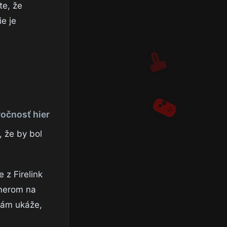
te, že
e je
ročnosť hier
, že by bol
 z Firelink
smerom na
 vám ukáže,