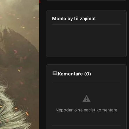
Mohlo by tě zajímat
Komentáře (
0
)
⚠️
Nepodarilo se nacist komentare