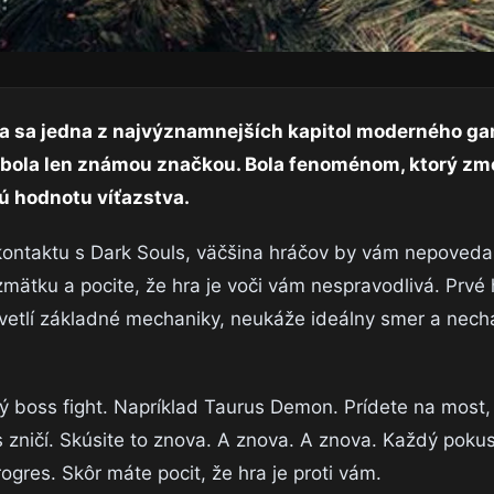
rela sa jedna z najvýznamnejších kapitol moderného ga
ebola len známou značkou. Bola fenoménom, ktorý zme
ú hodnotu víťazstva.
u kontaktu s Dark Souls, väčšina hráčov by vám nepoveda
 zmätku a pocite, že hra je voči vám nespravodlivá. Prvé 
vetlí základné mechaniky, neukáže ideálny smer a nechá
ý boss fight. Napríklad Taurus Demon. Prídete na most
 zničí. Skúsite to znova. A znova. A znova. Každý poku
progres. Skôr máte pocit, že hra je proti vám.