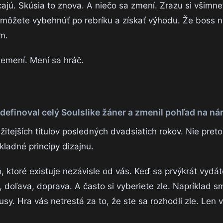
cajú. Skúsia to znova. A niečo sa zmení. Zrazu si všimne
ôžete vybehnúť po rebríku a získať výhodu. Že boss ni
ém.
emení. Mení sa hráč.
 definoval celý Soulslike žáner a zmenil pohľad na ná
itejších titulov posledných dvadsiatich rokov. Nie preto
kladné princípy dizajnu.
ktoré existuje nezávisle od vás. Keď sa prvýkrát vydáte
e, doľava, doprava. A často si vyberiete zle. Napríklad 
kusy. Hra vás netrestá za to, že ste sa rozhodli zle. Len