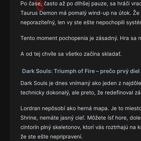
Po čase, často až po dlhšej pauze, sa hráči vra
Taurus Demon má pomalý wind-up na útok. Že m
neporaziteľný, len vy ste ešte nepochopili syst
Tento moment pochopenia je zásadný. Hra sa n
A od tej chvíle sa všetko začína skladať.
Dark Souls: Triumph of Fire – prečo prvý diel
Dark Souls je dnes vnímaný ako jeden z najdôlež
technicky dokonalý, ale preto, že redefinoval zá
Lordran nepôsobí ako herná mapa. Je to miesto, 
Shrine, nemáte jasný cieľ. Môžete ísť hore, dol
cintorín plný skeletonov, ktorí vás roztrhajú na 
že ste ešte nepripravení.