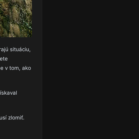
ajú situáciu,
nete
le v tom, ako
ískaval
sí zlomiť.