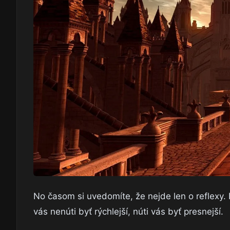
No časom si uvedomíte, že nejde len o reflexy. I
vás nenúti byť rýchlejší, núti vás byť presnejší.