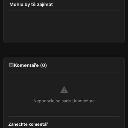
Mohlo by tě zajímat
Komentáře (
0
)
⚠️
Nepodarilo se nacist komentare
Zanechte komentář