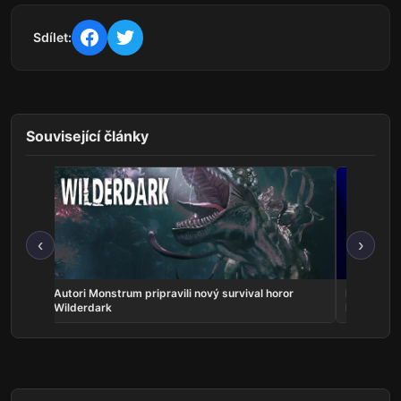
Sdílet:
Související články
‹
›
cho
Autori Monstrum pripravili nový survival horor
PlayStatio
Wilderdark
Big Walk a