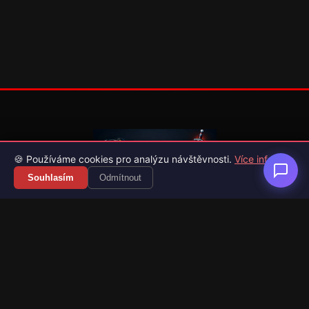
🍪 Používáme cookies pro analýzu návštěvnosti.
Více info
Souhlasím
Odmítnout
Váš průvodce světem videoher. Novinky, recenze a česko-
slovenské překlady her.
Naši partneři
Kategorie