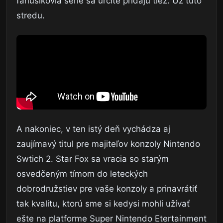
fanúšikovia série sa určite pridajú tiež. Už túto
stredu.
A nakoniec, v ten istý deň vychádza aj
zaujímavý titul pre majiteľov konzoly Nintendo
Swtich 2. Star Fox sa vracia so starým
osvedčeným tímom do leteckých
dobrodružstiev pre vaše konzoly a prinavrátiť
tak kvalitu, ktorú sme si kedysi mohli užívať
ešte na platforme Super Nintendo Etertainment