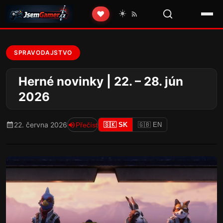
☀️
❤️
SPRAVODAJSTVO
Herné novinky | 22. – 28. jún
2026
22. června 2026
Přečíst
🇸🇰 SK
🇬🇧 EN