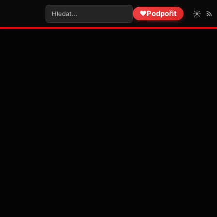
☀️
❤️
Podpořit