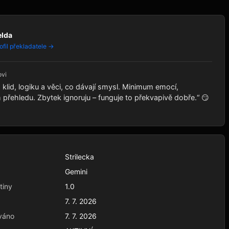
elda
ofil překladatele →
ovi
klid, logiku a věci, co dávají smysl. Minimum emocí,
řehledu. Zbytek ignoruju – funguje to překvapivě dobře.“ 😏
Strilecka
Gemini
tiny
1.0
7. 7. 2026
váno
7. 7. 2026