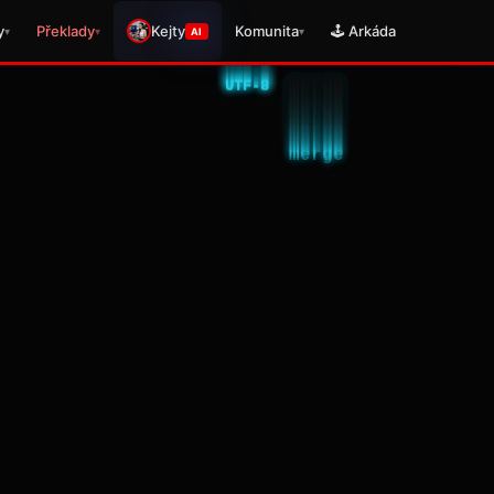
y
Překlady
Kejty
Komunita
🕹️ Arkáda
▾
▾
▾
AI