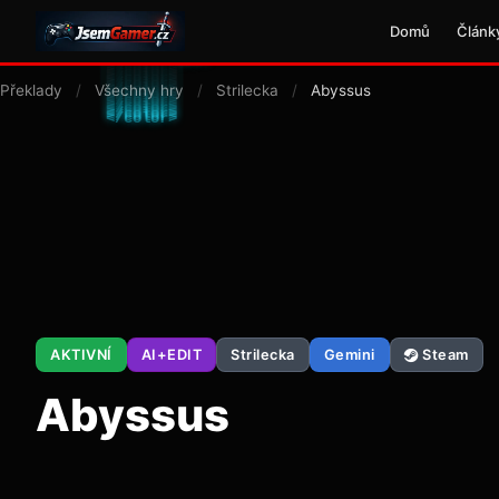
Domů
Článk
Překlady
/
Všechny hry
/
Strilecka
/
Abyssus
AKTIVNÍ
AI+EDIT
Strilecka
Gemini
Steam
Abyssus