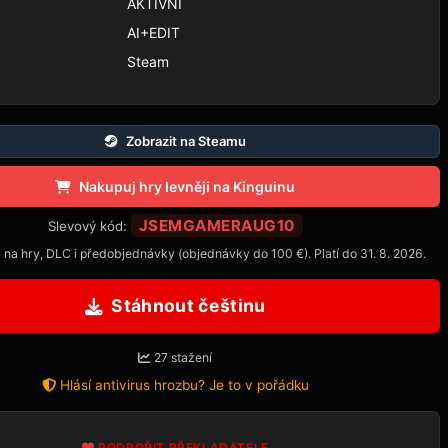
AKTIVNÍ
AI+EDIT
Steam
Zobrazit na Steamu
Nakupuj hry levněji na Kinguinu
JSEMGAMERAUG10
Slevový kód:
 na hry, DLC i předobjednávky (objednávky do 100 €). Platí do 31. 8. 2026.
Stáhnout češtinu
27 stažení
Hlásí antivirus hrozbu? Je to v pořádku
PODPOŘIT PŘEKLADATELE