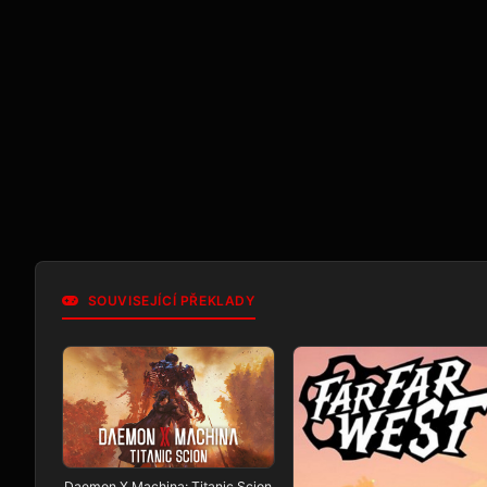
SOUVISEJÍCÍ PŘEKLADY
Daemon X Machina: Titanic Scion