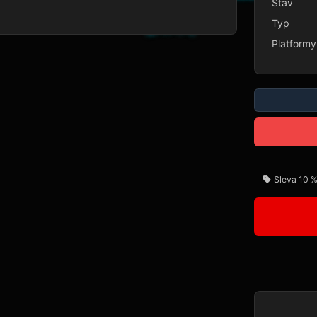
Stav
Typ
Platformy
Sleva 10 %