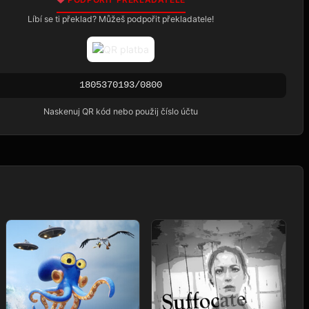
Líbí se ti překlad? Můžeš podpořit překladatele!
1805370193/0800
Naskenuj QR kód nebo použij číslo účtu