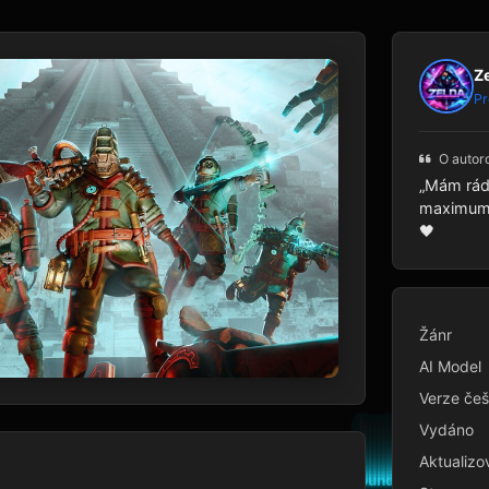
Z
Pr
O autor
„Mám rád 
maximum p
🖤
Žánr
AI Model
Verze češ
Vydáno
Aktualizo