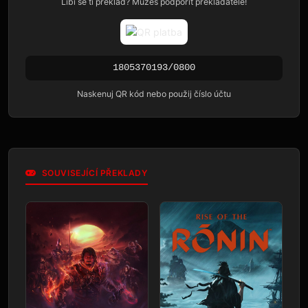
Líbí se ti překlad? Můžeš podpořit překladatele!
1805370193/0800
Naskenuj QR kód nebo použij číslo účtu
SOUVISEJÍCÍ PŘEKLADY