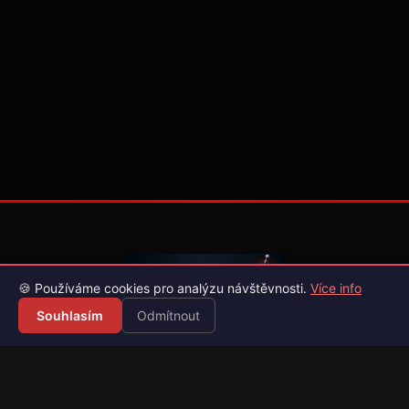
🍪 Používáme cookies pro analýzu návštěvnosti.
Více info
Souhlasím
Odmítnout
Váš průvodce světem videoher. Novinky, recenze a česko-
slovenské překlady her.
Naši partneři