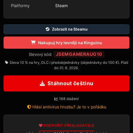
Platformy
Steam
Zobrazit na Steamu
Nakupuj hry levněji na Kinguinu
JSEMGAMERAUG10
Slevový kód:
Sleva 10 % na hry, DLC i předobjednávky (objednávky do 100 €). Platí
do 31. 8. 2026.
Stáhnout češtinu
168 stažení
Hlásí antivirus hrozbu? Je to v pořádku
PODPOŘIT PŘEKLADATELE