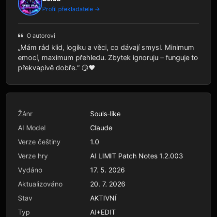
Profil překladatele →
O autorovi
„Mám rád klid, logiku a věci, co dávají smysl. Minimum
emocí, maximum přehledu. Zbytek ignoruju – funguje to
překvapivě dobře.“ 😏🖤
Žánr
Souls-like
AI Model
Claude
Verze češtiny
1.0
Verze hry
AI LIMIT Patch Notes 1.2.003
Vydáno
17. 5. 2026
Aktualizováno
20. 7. 2026
Stav
AKTIVNÍ
Typ
AI+EDIT