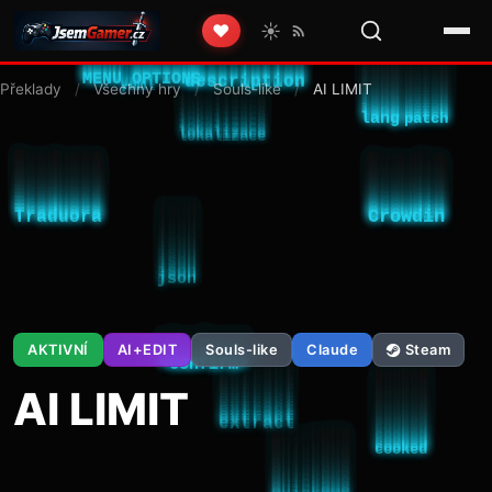
☀️
❤️
Překlady
/
Všechny hry
/
Souls-like
/
AI LIMIT
AKTIVNÍ
AI+EDIT
Souls-like
Claude
Steam
AI LIMIT