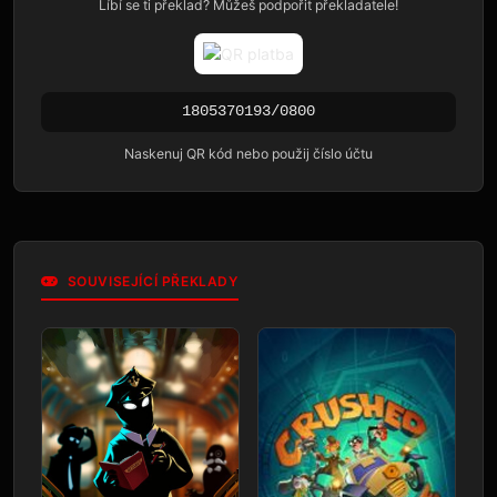
Líbí se ti překlad? Můžeš podpořit překladatele!
1805370193/0800
Naskenuj QR kód nebo použij číslo účtu
SOUVISEJÍCÍ PŘEKLADY