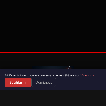
🍪 Používáme cookies pro analýzu návštěvnosti.
Více info
Souhlasím
Odmítnout
Váš průvodce světem videoher. Novinky, recenze a česko-
slovenské překlady her.
Naši partneři