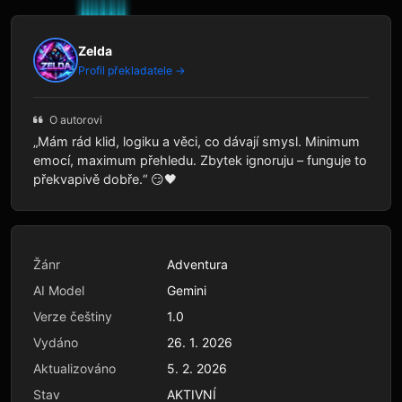
Zelda
Profil překladatele →
O autorovi
„Mám rád klid, logiku a věci, co dávají smysl. Minimum
emocí, maximum přehledu. Zbytek ignoruju – funguje to
překvapivě dobře.“ 😏🖤
Žánr
Adventura
AI Model
Gemini
Verze češtiny
1.0
Vydáno
26. 1. 2026
Aktualizováno
5. 2. 2026
Stav
AKTIVNÍ