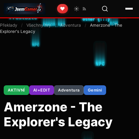
☀️
❤️
Překlady
/
Všechny hry
/
Adventura
/
Amerzone - The
Explorer's Legacy
AKTIVNÍ
AI+EDIT
Adventura
Gemini
Amerzone - The
Explorer's Legacy