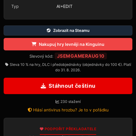
Typ
AI+EDIT
Zobrazit na Steamu
Nakupuj hry levněji na Kinguinu
JSEMGAMERAUG10
Slevový kód:
Sleva 10 % na hry, DLC i předobjednávky (objednávky do 100 €). Platí
do 31. 8. 2026.
Stáhnout češtinu
230 stažení
Hlásí antivirus hrozbu? Je to v pořádku
PODPOŘIT PŘEKLADATELE