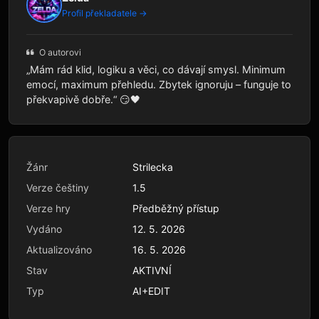
Profil překladatele →
O autorovi
„Mám rád klid, logiku a věci, co dávají smysl. Minimum
emocí, maximum přehledu. Zbytek ignoruju – funguje to
překvapivě dobře.“ 😏🖤
Žánr
Strilecka
Verze češtiny
1.5
Verze hry
Předběžný přístup
Vydáno
12. 5. 2026
Aktualizováno
16. 5. 2026
Stav
AKTIVNÍ
Typ
AI+EDIT