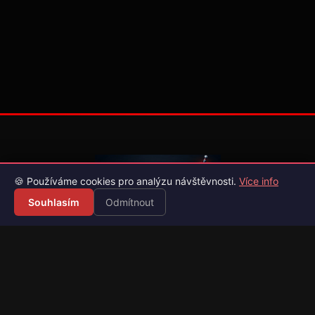
🍪 Používáme cookies pro analýzu návštěvnosti.
Více info
Souhlasím
Odmítnout
Váš průvodce světem videoher. Novinky, recenze a česko-
slovenské překlady her.
Naši partneři