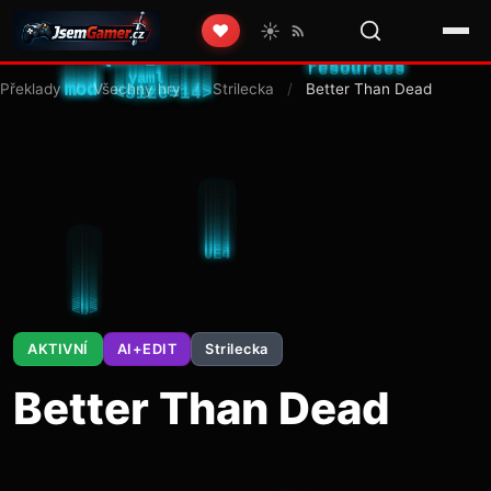
☀️
❤️
Překlady
/
Všechny hry
/
Strilecka
/
Better Than Dead
AKTIVNÍ
AI+EDIT
Strilecka
Better Than Dead