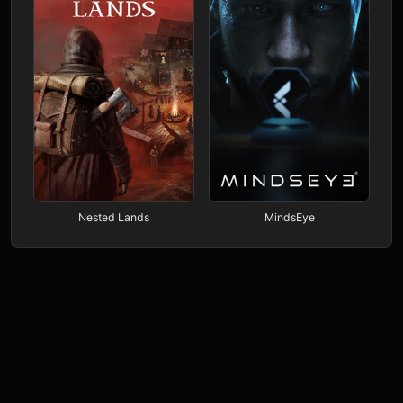
Nested Lands
MindsEye