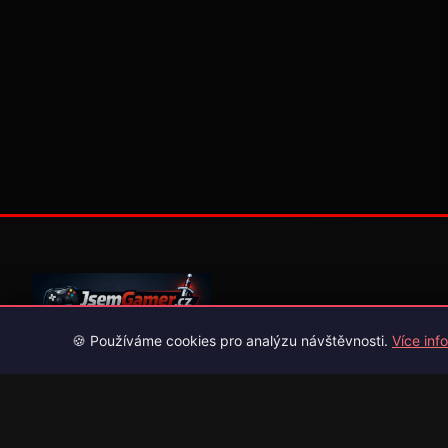
🍪 Používáme cookies pro analýzu návštěvnosti.
Více info
Váš průvodce světem videoher. Novinky, recenze a česko-slov
překlady her.
Naši partneři