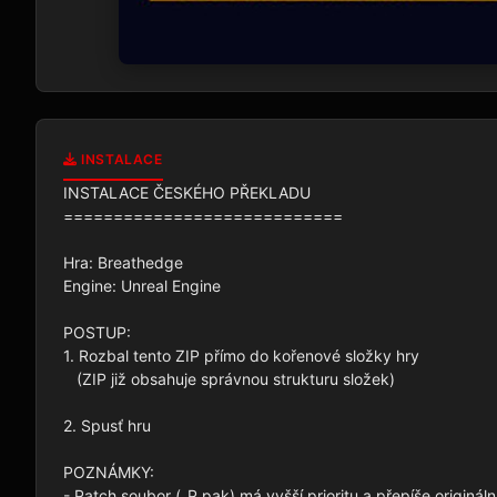
INSTALACE
INSTALACE ČESKÉHO PŘEKLADU

============================

Hra: Breathedge

Engine: Unreal Engine

POSTUP:

1. Rozbal tento ZIP přímo do kořenové složky hry

   (ZIP již obsahuje správnou strukturu složek)

2. Spusť hru

POZNÁMKY:

- Patch soubor (_P.pak) má vyšší prioritu a přepíše originální