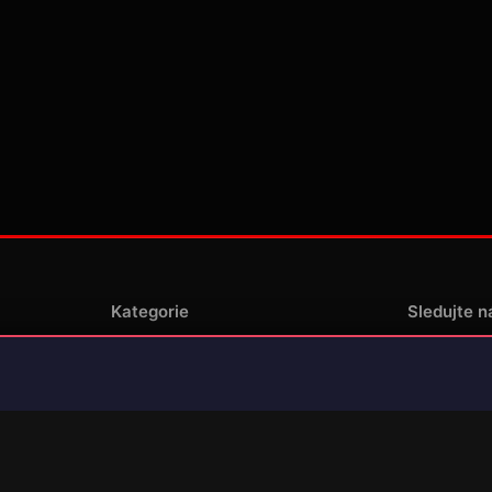
Kategorie
Sledujte n
Novinky
enské
Recenze
Překlady her