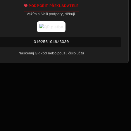
PODPOŘIT PŘEKLADATELE
Vážím si Vaší podpory, děkuji.
3102561048/3030
Naskenuj QR kód nebo použij číslo účtu