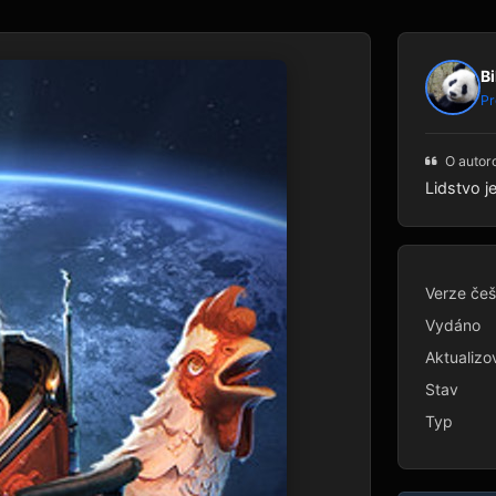
Bi
Pr
O autor
Lidstvo j
Verze češ
Vydáno
Aktualizo
Stav
Typ