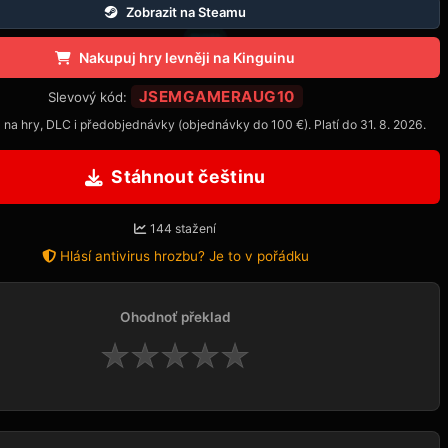
Zobrazit na Steamu
Nakupuj hry levněji na Kinguinu
JSEMGAMERAUG10
Slevový kód:
 na hry, DLC i předobjednávky (objednávky do 100 €). Platí do 31. 8. 2026.
Stáhnout češtinu
144 stažení
Hlásí antivirus hrozbu? Je to v pořádku
Ohodnoť překlad
★
★
★
★
★