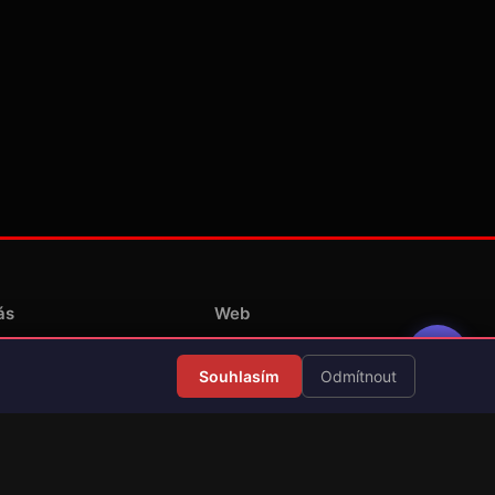
ás
Web
Redakce
Souhlasím
Odmítnout
Překlady her
Kontakt
💝 Podpořit provoz
RSS Články