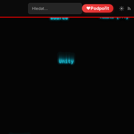
☀️
❤️
Podpořit