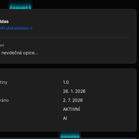
ldas
ofil překladatele →
ovi
e nevdečná opice...
tiny
1.0
26. 1. 2026
váno
2. 7. 2026
AKTIVNÍ
AI