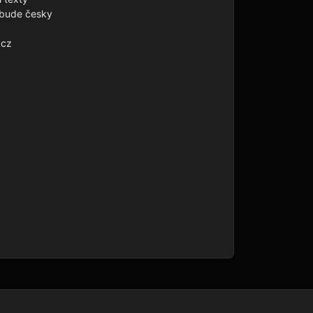
 bude česky

cz
