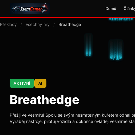
Domů
Článk
Překlady
/
Všechny hry
/
Breathedge
AKTIVNÍ
AI
Breathedge
Přežij ve vesmíru! Spolu se svým nesmrtelným kuřetem odhal pr
Vyráběj nástroje, pilotuj vozidla a dokonce ovládej vesmírné st