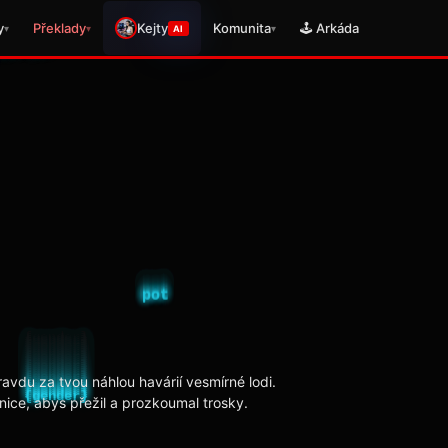
y
Překlady
Kejty
Komunita
🕹️ Arkáda
▾
▾
▾
AI
avdu za tvou náhlou havárií vesmírné lodi.
anice, abys přežil a prozkoumal trosky.