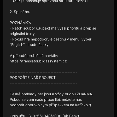
   (ZIP již obsahuje správnou strukturu složek)

2. Spusť hru

POZNÁMKY:

- Patch soubor (_P.pak) má vyšší prioritu a přepíše 
originální texty

- Pokud hra nepodporuje češtinu v menu, vyber 
"English" - bude česky

V případě problémů navštiv: 
https://translator.bildassystem.cz

-------------------------------------------

PODPOŘTE NÁŠ PROJEKT

-------------------------------------------

České překlady her jsou a vždy budou ZDARMA.

Pokud se vám naše práce líbí, můžete nás

podpořit dobrovolným příspěvkem na kafíčko :)

Číslo účtu: 3102561048/3030 (Air Bank)
