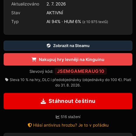
Aktualizováno
2. 7. 2026
Stav
AKTIVNÍ
Typ
AI 94% · HUM 6%
(z 10 975 textů)
Zobrazit na Steamu
Nakupuj hry levněji na Kinguinu
JSEMGAMERAUG10
Slevový kód:
Sleva 10 % na hry, DLC i předobjednávky (objednávky do 100 €). Platí
do 31. 8. 2026.
Stáhnout češtinu
516 stažení
Hlásí antivirus hrozbu? Je to v pořádku