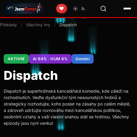
☀️
❤️
Překlady
/
Všechny hry
/
Dispatch
AKTIVNÍ
AI 94% · HUM 6%
Gemini
Dispatch
Dispatch je superhrdinská kancelářská komedie, kde záleží na
rozhodnutích. Veďte dysfunkční tým nesourodých hrdinů a
strategicky rozhodujte, koho poslat na zásahy po celém městě,
a zároveň udržujte rovnováhu mezi kancelářskou politikou,
osobními vztahy a vaší vlastní snahou stát se hrdinou. Všechny
epizody jsou nyní venku!