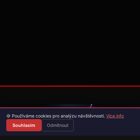
🍪 Používáme cookies pro analýzu návštěvnosti.
Více info
Souhlasím
Odmítnout
Váš průvodce světem videoher. Novinky, recenze a česko-
slovenské překlady her.