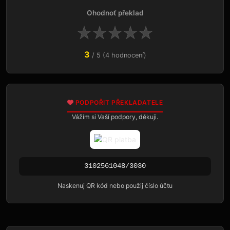
Ohodnoť překlad
★
★
★
★
★
3
/ 5 (4 hodnocení)
PODPOŘIT PŘEKLADATELE
Vážím si Vaší podpory, děkuji.
3102561048/3030
Naskenuj QR kód nebo použij číslo účtu