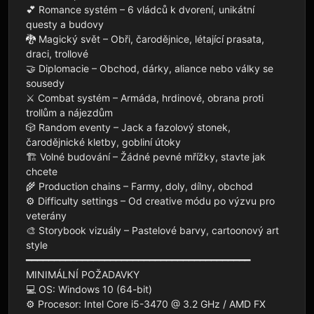
💕 Romance systém – 6 vládců k dvorení, unikátní 
questy a budovy

🐉 Magický svět – Obři, čarodějnice, létající prasata, 
draci, trollové

🤝 Diplomacie – Obchod, dárky, aliance nebo války se 
sousedy

⚔️ Combat systém – Armáda, hrdinové, obrana proti 
trollům a nájezdům

🎲 Random eventy – Jack a fazolový stonek, 
čarodějnické kletby, gobliní útoky

🏗️ Volné budování – Žádné pevné mřížky, stavte jak 
chcete

🌾 Production chains – Farmy, doly, dílny, obchod

⚙️ Difficulty settings – Od creative módu po výzvu pro 
veterány

🎨 Storybook vizuály – Pastelové barvy, cartoonový art 
style

━━━━━━━━━━━━━━━━━━━━━━━━━━━━━━━━━━━━━━━━

MINIMÁLNÍ POŽADAVKY

💻 OS: Windows 10 (64-bit)

⚙️ Procesor: Intel Core i5-3470 @ 3.2 GHz / AMD FX 