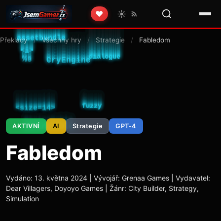
☀️
❤️
Překlady
/
Všechny hry
/
Strategie
/
Fabledom
AKTIVNÍ
AI
Strategie
GPT-4
Fabledom
Vydáno: 13. května 2024 | Vývojář: Grenaa Games | Vydavatel:
Dear Villagers, Doyoyo Games | Žánr: City Builder, Strategy,
Simulation