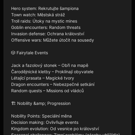
Hero system: Rekrutujte šampiona

Town watch: Městská stráž

Troll raids: Útoky na mystic mines

Goblin encounters: Random threats

Invasion defense: Ochrana království

Offensive wars: Můžete útočit na sousedy

🎲 Fairytale Events

Jack a fazolový stonek – Obři na mapě

Čarodějnické kletby – Proklínají obyvatele

Létající prasata – Magické tvory

Dragon encounters – Nebezpečné setkání

Random quests – Missions od vládců

🏗️ Nobility &amp; Progression

Nobility Points: Speciální měna

Decision making: Ovlivňuje events

Kingdom evolution: Od vesnice po království

Seasonal challenges: Zimní problémy (zásoby uhlí/jídla)
