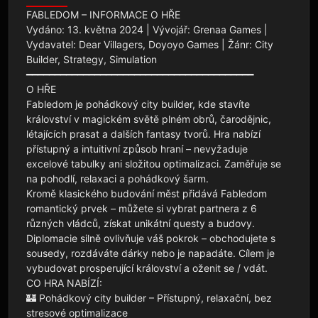
FABLEDOM – INFORMACE O HŘE

Vydáno: 13. května 2024 | Vývojář: Grenaa Games | 
Vydavatel: Dear Villagers, Doyoyo Games | Žánr: City 
Builder, Strategy, Simulation

━━━━━━━━━━━━━━━━━━━━━━━━━━━━━━━━━━━━━━━━

O HŘE

Fabledom je pohádkový city builder, kde stavíte 
království v magickém světě plném obrů, čarodějnic, 
létajících prasat a dalších fantasy tvorů. Hra nabízí 
přístupný a intuitivní způsob hraní – nevyžaduje 
excelové tabulky ani složitou optimalizaci. Zaměřuje se 
na pohodlí, relaxaci a pohádkový šarm.

Kromě klasického budování měst přidává Fabledom 
romantický prvek – můžete si vybrat partnera z 6 
různých vládců, získat unikátní questy a budovy. 
Diplomacie silně ovlivňuje váš pokrok – obchodujete s 
sousedy, rozdáváte dárky nebo je napadáte. Cílem je 
vybudovat prosperující království a oženit se / vdát.

CO HRA NABÍZÍ:

🏰 Pohádkový city builder – Přístupný, relaxační, bez 
stresové optimalizace
