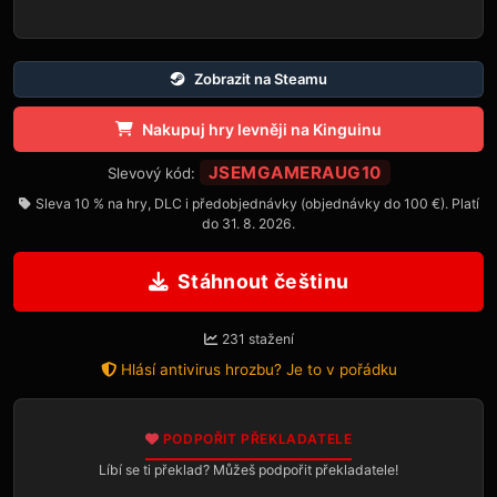
Zobrazit na Steamu
Nakupuj hry levněji na Kinguinu
JSEMGAMERAUG10
Slevový kód:
Sleva 10 % na hry, DLC i předobjednávky (objednávky do 100 €). Platí
do 31. 8. 2026.
Stáhnout češtinu
231 stažení
Hlásí antivirus hrozbu? Je to v pořádku
PODPOŘIT PŘEKLADATELE
Líbí se ti překlad? Můžeš podpořit překladatele!