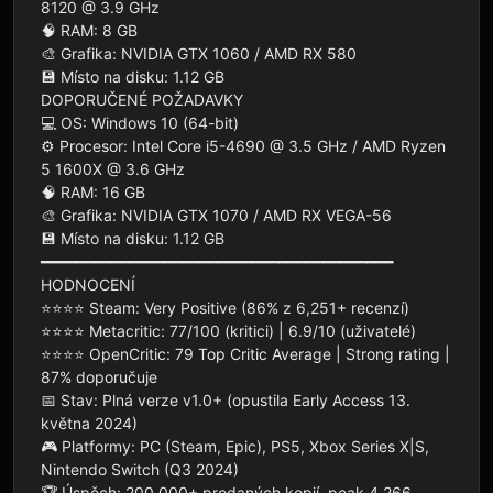
8120 @ 3.9 GHz

🧠 RAM: 8 GB

🎨 Grafika: NVIDIA GTX 1060 / AMD RX 580

💾 Místo na disku: 1.12 GB

DOPORUČENÉ POŽADAVKY

💻 OS: Windows 10 (64-bit)

⚙️ Procesor: Intel Core i5-4690 @ 3.5 GHz / AMD Ryzen 
5 1600X @ 3.6 GHz

🧠 RAM: 16 GB

🎨 Grafika: NVIDIA GTX 1070 / AMD RX VEGA-56

💾 Místo na disku: 1.12 GB

━━━━━━━━━━━━━━━━━━━━━━━━━━━━━━━━━━━━━━━━

HODNOCENÍ

⭐⭐⭐⭐ Steam: Very Positive (86% z 6,251+ recenzí)

⭐⭐⭐⭐ Metacritic: 77/100 (kritici) | 6.9/10 (uživatelé)

⭐⭐⭐⭐ OpenCritic: 79 Top Critic Average | Strong rating | 
87% doporučuje

📅 Stav: Plná verze v1.0+ (opustila Early Access 13. 
května 2024)

🎮 Platformy: PC (Steam, Epic), PS5, Xbox Series X|S, 
Nintendo Switch (Q3 2024)

🏆 Úspěch: 200,000+ prodaných kopií, peak 4,266 