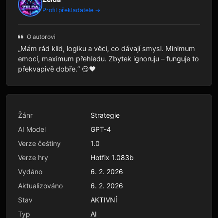
Profil překladatele →
O autorovi
„Mám rád klid, logiku a věci, co dávají smysl. Minimum
emocí, maximum přehledu. Zbytek ignoruju – funguje to
překvapivě dobře.“ 😏🖤
Žánr
Strategie
AI Model
GPT-4
Verze češtiny
1.0
Verze hry
Hotfix 1.083b
Vydáno
6. 2. 2026
Aktualizováno
6. 2. 2026
Stav
AKTIVNÍ
Typ
AI