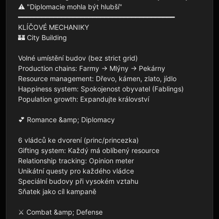
⚠️ "Diplomacie mohla být hlubší"

━━━━━━━━━━━━━━━━━━━━━━━━━━━━━━━━━━━━━━━━

KLÍČOVÉ MECHANIKY

🏰 City Building

Volné umístění budov (bez strict grid)

Production chains: Farmy → Mlýny → Pekárny

Resource management: Dřevo, kámen, zlato, jídlo

Happiness system: Spokojenost obyvatel (Fablings)

Population growth: Expandujte království

💕 Romance &amp; Diplomacy

6 vládců ke dvorení (princ/princezka)

Gifting system: Každý má oblíbený resource

Relationship tracking: Opinion meter

Unikátní questy pro každého vládce

Speciální budovy při vysokém vztahu

Sňatek jako cíl kampaně

⚔️ Combat &amp; Defense
