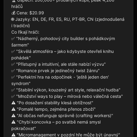
hráčů

💰 Cena: $20.99

🌐 Jazyky: EN, DE, FR, ES, RU, PT-BR, CN (zjednodušená 
i tradiční)

Co říkají hráči:

✅ "Nádherný, pohodový city builder s pohádkovým 
šarmem"

✅ "Skvělá atmosféra – jako kdybyste otevřeli knihu 
pohádek"

✅ "Přístupný a intuitivní, ale stále nabízí výzvu"

✅ "Romance prvek je jedinečný twist žánru"

✅ "Perfektní hra na odpočinek - 'ještě jeden den' 
syndrom"

✅ "Stabilní výkon, kouzelný art style, relaxační hudba"

✅ "Množství ways to play – mírová nebo válečná cesta"

⚠️ "Po dosažení stability klesá obtížnost"

⚠️ "Pomalé tempo, zejména přenos zboží"

⚠️ "AI občas nefunguje správně (crafting workers)"

⚠️ "Chybí koncovka – po svatbě nemá smysl 
pokračovat"

⚠️ "Micromanagement v pozdní hře může být únavný"
