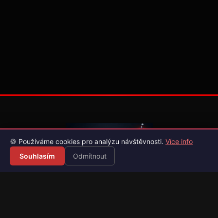
🍪 Používáme cookies pro analýzu návštěvnosti.
Více info
Souhlasím
Odmítnout
Váš průvodce světem videoher. Novinky, recenze a česko-
slovenské překlady her.
Naši partneři