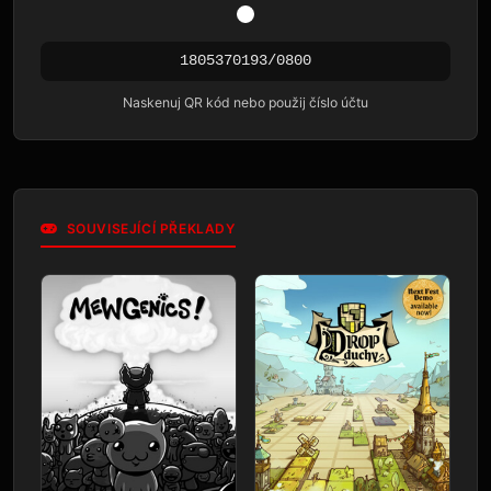
1805370193/0800
Naskenuj QR kód nebo použij číslo účtu
SOUVISEJÍCÍ PŘEKLADY