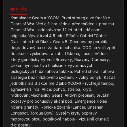
O HŘE
Kombinace Gears a XCOM. První strategie ve franšíze 
Gears of War. Vedlejší hra série a předchůdce k prvnímu 
Gears of War - odehrává se 12 let před událostmi 
originálu. Vývoj trval 4,5 roku.Příběh: Gabriel "Gabe" 
Diaz - otec Kait Diaz z Gears 5. Decorovaný poručík 
degradovaný na seržanta-mechanika. COG ho volá zpět 
do akce - vysledovat a zabít Ukkona, Locust vědce, 
který geneticky vytvořil Brumaky, Reavery, Corpsery. 
Ukkon nyní používá Imulsion k vývoji nových 
biologických hrůz.Tahová taktika: Pohled shora. Tahová 
strategie bez mřížkového systému - volný pohyb. Každá 
jednotka má 3 akce (ne 2 jako XCOM) - rychlejší tempo, 
agresivnější hra. Akce: pohyb, střelba, krytí, 
hlídkování.Mechaniky Gears: Aktivní přebíjení, brutální 
popravy pro bonusový akční bod, Emergence Holes 
ničené granáty, ikonické zbraně (Lancer, Gnasher, 
Longshot, Torque Bow). Systém krytí, popravy 
motorovou pilou, bodákové náboje - vizuálně drsné.5 
tříd postav:
