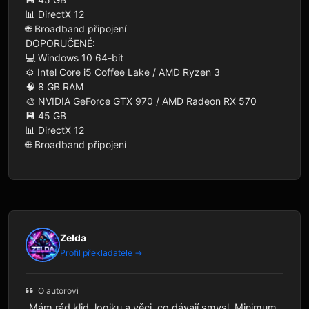
📊 DirectX 12

🌐 Broadband připojení

DOPORUČENÉ:

💻 Windows 10 64-bit

⚙️ Intel Core i5 Coffee Lake / AMD Ryzen 3

🧠 8 GB RAM

🎨 NVIDIA GeForce GTX 970 / AMD Radeon RX 570

💾 45 GB

📊 DirectX 12

🌐 Broadband připojení
Zelda
Profil překladatele →
O autorovi
„Mám rád klid, logiku a věci, co dávají smysl. Minimum