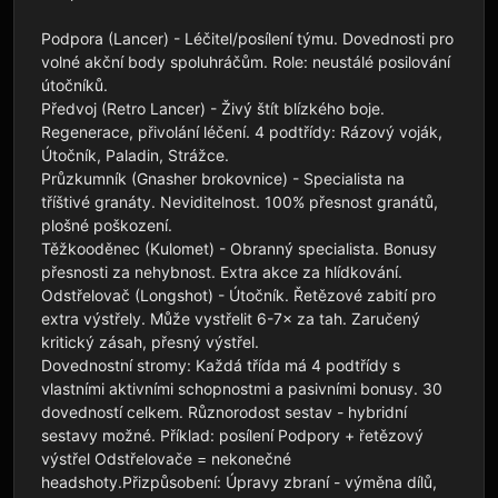
Podpora (Lancer) - Léčitel/posílení týmu. Dovednosti pro 
volné akční body spoluhráčům. Role: neustálé posilování 
útočníků.

Předvoj (Retro Lancer) - Živý štít blízkého boje. 
Regenerace, přivolání léčení. 4 podtřídy: Rázový voják, 
Útočník, Paladin, Strážce.

Průzkumník (Gnasher brokovnice) - Specialista na 
tříštivé granáty. Neviditelnost. 100% přesnost granátů, 
plošné poškození.

Těžkooděnec (Kulomet) - Obranný specialista. Bonusy 
přesnosti za nehybnost. Extra akce za hlídkování.

Odstřelovač (Longshot) - Útočník. Řetězové zabití pro 
extra výstřely. Může vystřelit 6-7× za tah. Zaručený 
kritický zásah, přesný výstřel.

Dovednostní stromy: Každá třída má 4 podtřídy s 
vlastními aktivními schopnostmi a pasivními bonusy. 30 
dovedností celkem. Různorodost sestav - hybridní 
sestavy možné. Příklad: posílení Podpory + řetězový 
výstřel Odstřelovače = nekonečné 
headshoty.Přizpůsobení: Úpravy zbraní - výměna dílů, 