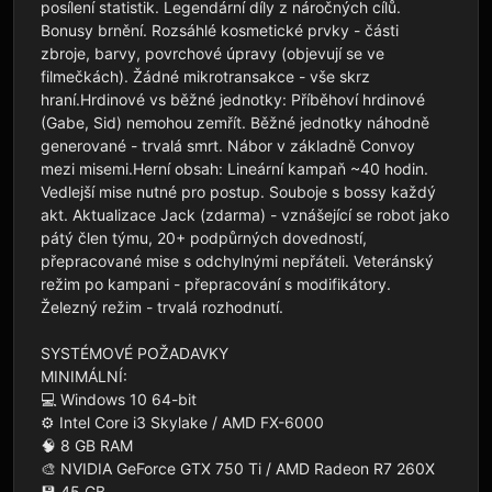
posílení statistik. Legendární díly z náročných cílů. 
Bonusy brnění. Rozsáhlé kosmetické prvky - části 
zbroje, barvy, povrchové úpravy (objevují se ve 
filmečkách). Žádné mikrotransakce - vše skrz 
hraní.Hrdinové vs běžné jednotky: Příběhoví hrdinové 
(Gabe, Sid) nemohou zemřít. Běžné jednotky náhodně 
generované - trvalá smrt. Nábor v základně Convoy 
mezi misemi.Herní obsah: Lineární kampaň ~40 hodin. 
Vedlejší mise nutné pro postup. Souboje s bossy každý 
akt. Aktualizace Jack (zdarma) - vznášející se robot jako 
pátý člen týmu, 20+ podpůrných dovedností, 
přepracované mise s odchylnými nepřáteli. Veteránský 
režim po kampani - přepracování s modifikátory. 
Železný režim - trvalá rozhodnutí.

SYSTÉMOVÉ POŽADAVKY

MINIMÁLNÍ:

💻 Windows 10 64-bit

⚙️ Intel Core i3 Skylake / AMD FX-6000

🧠 8 GB RAM

🎨 NVIDIA GeForce GTX 750 Ti / AMD Radeon R7 260X

💾 45 GB
