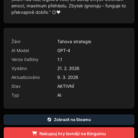
emocí, maximum přehledu. Zbytek ignoruju – funguje to
překvapivě dobře.“ 😏🖤
Žánr
Tahova strategie
AI Model
GPT-4
Verze češtiny
1.1
Vydáno
21. 2. 2026
Aktualizováno
9. 3. 2026
Stav
AKTIVNÍ
Typ
AI
Zobrazit na Steamu
Nakupuj hry levněji na Kinguinu