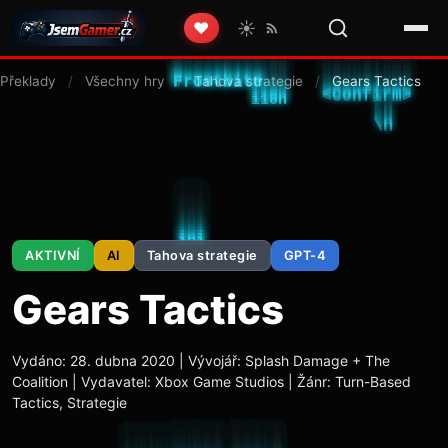
☀️
❤️
Překlady
/
Všechny hry
/
Tahova strategie
/
Gears Tactics
AKTIVNÍ
AI
Tahova strategie
GPT-4
Gears Tactics
Vydáno: 28. dubna 2020 | Vývojář: Splash Damage + The
Coalition | Vydavatel: Xbox Game Studios | Žánr: Turn-Based
Tactics, Strategie