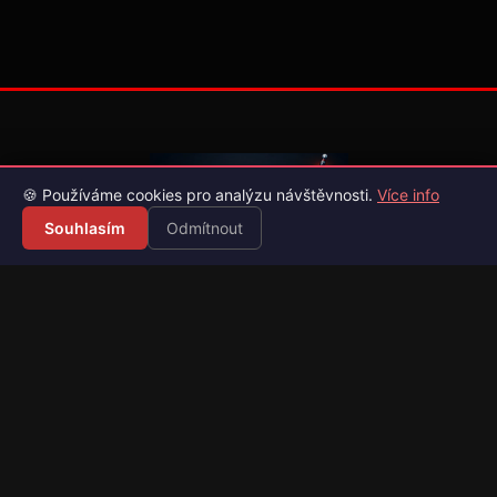
🍪 Používáme cookies pro analýzu návštěvnosti.
Více info
Souhlasím
Odmítnout
Váš průvodce světem videoher. Novinky, recenze a česko-
slovenské překlady her.
Naši partneři
Kategorie
Novinky