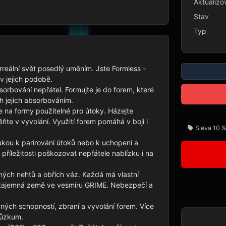
Aktualizo
Stav
Typ
eální svět posedlý uměním. Jste Formless - 
 jejich podobě.

rbování nepřátel. Formujte je do forem, které 
h jejich absorbováním.

 na formy použitelné pro útoky. Házejte 
ěňte v vyvolání. Využití forem pomáhá v boji i 
Sleva 10 %
ukou k parírování útoků nebo k uchopení a 
příležitosti poškozovat nepřátele nablízku i na 
ných nehtů a obřích váz. Každá má vlastní 
a tajemná země ve vesmíru GRIME. Nebezpečí a 
ůzných schopností, zbraní a vyvolání forem. Více 
růzkum.
