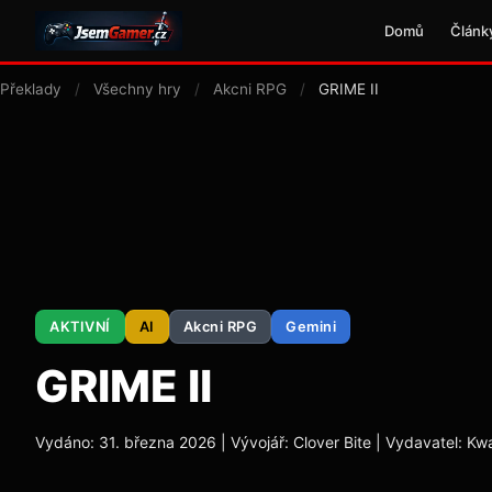
Domů
Článk
Překlady
/
Všechny hry
/
Akcni RPG
/
GRIME II
AKTIVNÍ
AI
Akcni RPG
Gemini
GRIME II
Vydáno: 31. března 2026 | Vývojář: Clover Bite | Vydavatel: Kwa