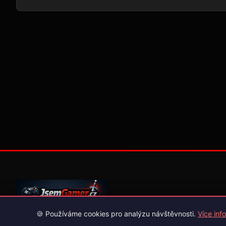
🍪 Používáme cookies pro analýzu návštěvnosti.
Více info
Váš průvodce světem videoher. Novinky, recenze a česko-slov