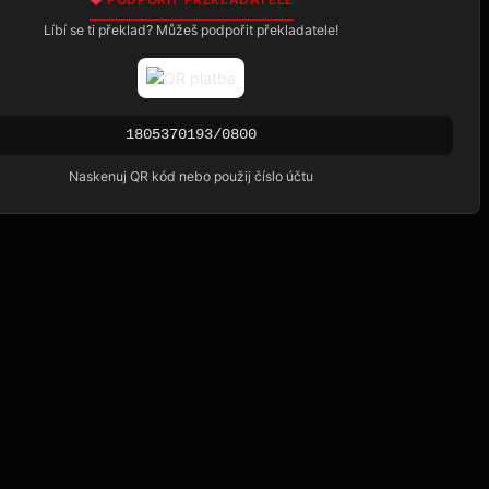
Líbí se ti překlad? Můžeš podpořit překladatele!
1805370193/0800
Naskenuj QR kód nebo použij číslo účtu