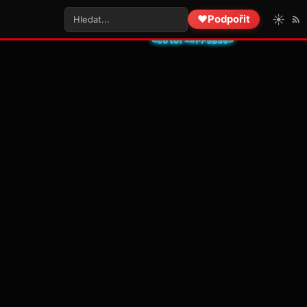
☀️
❤️
Podpořit