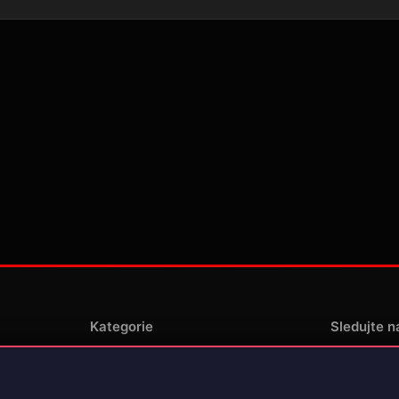
Kategorie
Sledujte n
Novinky
enské
Recenze