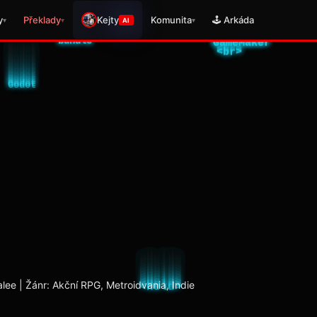
y
Překlady
Kejty
Komunita
🕹️ Arkáda
▾
▾
▾
AI
lee | Žánr: Akční RPG, Metroidvania, Indie