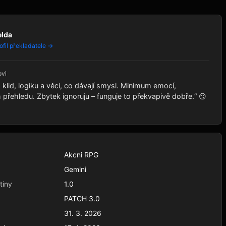
elda
ofil překladatele →
ovi
klid, logiku a věci, co dávají smysl. Minimum emocí,
řehledu. Zbytek ignoruju – funguje to překvapivě dobře.“ 😏
Akcni RPG
Gemini
tiny
1.0
PATCH 3.0
31. 3. 2026