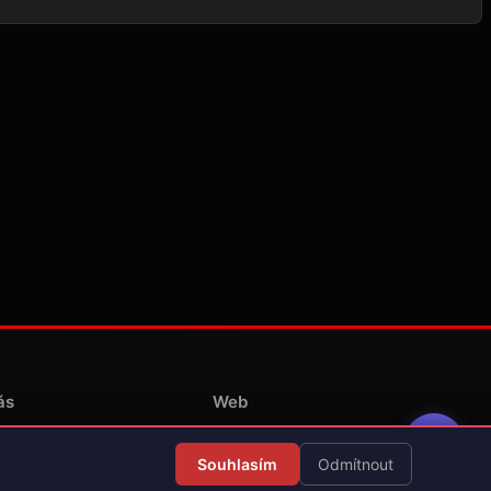
ás
Web
Redakce
Souhlasím
Odmítnout
Překlady her