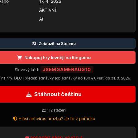
váno
17. 4. 2026
AKTIVNÍ
AI
Zobrazit na Steamu
Nakupuj hry levněji na Kinguinu
JSEMGAMERAUG10
Slevový kód:
 na hry, DLC i předobjednávky (objednávky do 100 €). Platí do 31. 8. 2026.
Stáhnout češtinu
112 stažení
Hlásí antivirus hrozbu? Je to v pořádku
PODPOŘIT PŘEKLADATELE