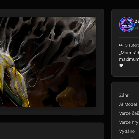
Z
Pr
O autor
„Mám rád 
maximum p
🖤
Žánr
AI Model
Verze češ
Verze hry
Vydáno