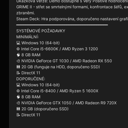
Ukázková verze: Demo dostupné s Very Positive hodnocením
GRIME II - střet se smrtelnými formami, konfrontace šéfů, 
zbraněmi.

Steam Deck: Hra podporována, doporučeno nastavení grafik
━━━━━━━━━━━━━━━━━━━━━━━━━━━━━━━━━━━━━━━━

SYSTÉMOVÉ POŽADAVKY

MINIMÁLNÍ:

💻 Windows 10 (64-bit)

⚙️ Intel Core i5-6600K / AMD Ryzen 3 1200

🧠 8 GB RAM

🎨 NVIDIA GeForce GT 1030 / AMD Radeon RX 550

💾 20 GB (funguje na HDD, doporučeno SSD)

📝 DirectX 11

DOPORUČENÉ:

💻 Windows 10 (64-bit)

⚙️ Intel Core i5-8400 / AMD Ryzen 5 1600X

🧠 8 GB RAM

🎨 NVIDIA GeForce GTX 1050 / AMD Radeon R9 720X

💾 20 GB (doporučeno SSD)

📝 DirectX 11