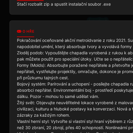
Stačí rozbalit zip a spustit instalační soubor .exe 
O HŘE
Pokračování oceňované akční metroidvanie z roku 2021. Surr
napodobitel umění, který absorbuje tvory a vyvolává formy v
Zloděj podob: Vypouštějte chapadla vyrobená z rukou k abso
pak můžete použít pro speciální útoky. Učte se o nepřátelíc
Formy (Molds): Absorbujte poražené nepřátele a přetvořte je
nepřáteli, vystřelujte projektily, omračujte, dokonce je prom
při průzkumu tajných cest.

Bojový systém: Parírování a uchopení - posílejte chapadla r
absorbci nepřátel. Environmentální boj - prostředí poskytuje 
dálku. Pozor - mohou to samé udělat vám.

Žitý svět: Objevujte neuvěřitelné lokace vyrobené z malova
civilizaci, kulturu a hluboké postavy ke konverzaci. Nová 
zázraky za každým rohem.

Vlastní herní styl: Vytvořte si vlastní styl hraní výběrem z r
než 30 zbraní, 20 zbrojí, přes 40 schopností. Nonlineární p