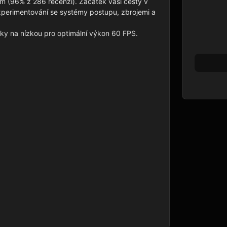
 (96% z 286 recenzí). Začátek vaší cesty v 
experimentování se systémy postupu, zbrojemi a 
y na nízkou pro optimální výkon 60 FPS.
