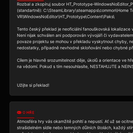
Rozbal a zkopíruj soubor HT_Prototype-WindowsNoEditor_P.
(standartně): C:\SteamLibrary\steamapps\common\Home To
VR\WindowsNoEditor\HT_Prototype\Content\Paks\

Tento český překlad je neoficiální fanouškovská lokalizace
Není nijak schválen ani podporován vývojáři či vydavatelem
povaze projektu se mohou v překladu vyskytnout chyby, nepř
nedostatky, případně nevhodné skloňování nebo chybné př
Cílem je hlavně srozumitelnost děje, úkolů a orientace ve hř
na vědomí. Pokud s tím nesouhlasíte, NESTAHUJTE a NEIN
Užijte si překlad!
O HŘE
Atmosféra hry vás okamžitě pohltí a nepustí. Ať už se ocitn
strašidelném sídle nebo temných důlních štolách, každý stín