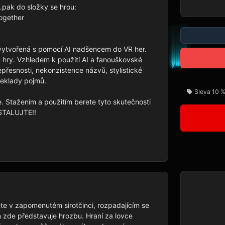
pak do složky se hrou:

gether 
 vytvořená s pomocí AI nadšencem do VR her. 
 hry. Vzhledem k použití AI a fanouškovské 
esnosti, nekonzistence názvů, stylistické 
eklady pojmů.

Sleva 10 %
e. Stažením a použitím berete tyto skutečnosti 
STALUJTE!!

ete v zapomenutém sirotčinci, rozpadajícím se 
 zde představuje hrozbu. Hraní za lovce 