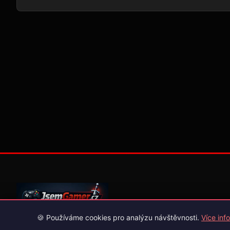
🍪 Používáme cookies pro analýzu návštěvnosti.
Více info
Váš průvodce světem videoher. Novinky, recenze a česko-slov