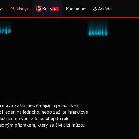
y
Překlady
Kejty
Komunita
🕹️ Arkáda
▾
▾
▾
AI
 stává vaším nejvěrnějším společníkem.
i jeden na jednoho, nebo zažijte infarktové
ží jen na vás, zda se chopíte role
dným přízrakem, který se živí cizí hrůzou.