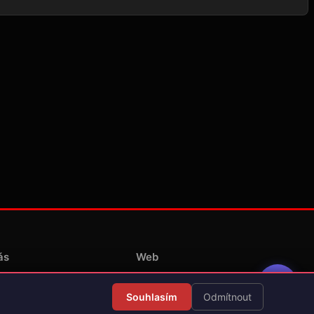
ás
Web
Redakce
Souhlasím
Odmítnout
Překlady her