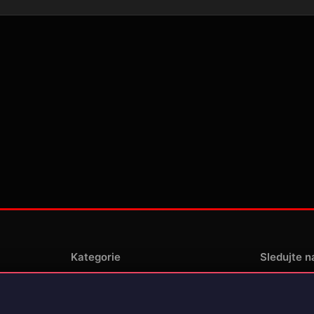
Kategorie
Sledujte n
Novinky
enské
Recenze