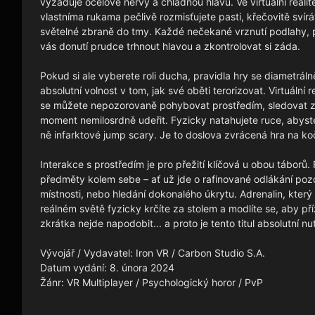
vyžaduje ocelové nervy a chladnou hlavu. Ve virtuální realit
vlastníma rukama pečlivě rozmisťujete pasti, křečovitě svírát
světelné zbraně do tmy. Každé nečekané vrznutí podlahy, 
vás donutí prudce trhnout hlavou a zkontrolovat si záda.

Pokud si ale vyberete roli ducha, pravidla hry se diametrál
absolutní volnost v tom, jak své oběti terorizovat. Virtuální 
se můžete nepozorovaně pohybovat prostředím, sledovat zou
moment nemilosrdně udeřit. Fyzicky natahujete ruce, abyste z
ně infarktové jump scary. Je to doslova zvrácená hra na koč
Interakce s prostředím je pro přežití klíčová u obou táborů
předměty kolem sebe – ať už jde o rafinované odlákání poz
místnosti, nebo hledání dokonalého úkrytu. Adrenalin, kter
reálném světě fyzicky krčíte za stolem a modlíte se, aby pří
zkrátka nejde napodobit... a proto je tento titul absolutní n
Vývojář / Vydavatel: Iron VR / Carbon Studio S.A.

Datum vydání: 8. února 2024

Žánr: VR Multiplayer / Psychologický horor / PvP