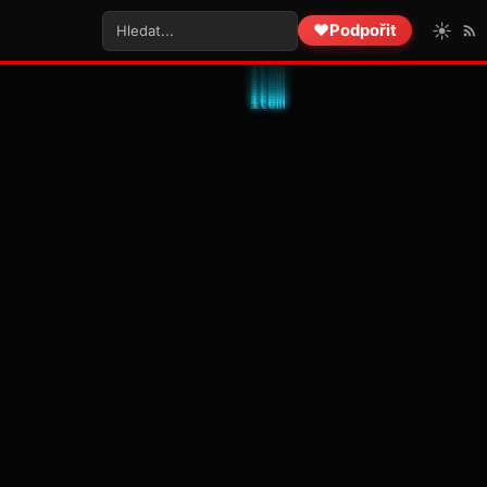
☀️
❤️
Podpořit