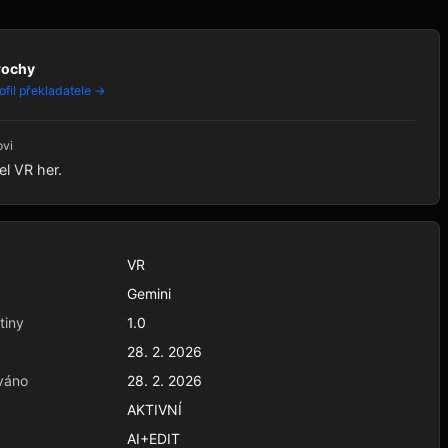
rochy
ofil překladatele →
ovi
el VR her.
VR
Gemini
tiny
1.0
28. 2. 2026
váno
28. 2. 2026
AKTIVNÍ
AI+EDIT