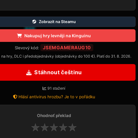
Zobrazit na Steamu
Nakupuj hry levněji na Kinguinu
JSEMGAMERAUG10
Slevový kód:
 na hry, DLC i předobjednávky (objednávky do 100 €). Platí do 31. 8. 2026.
Stáhnout češtinu
91 stažení
Hlásí antivirus hrozbu? Je to v pořádku
Ohodnoť překlad
★
★
★
★
★