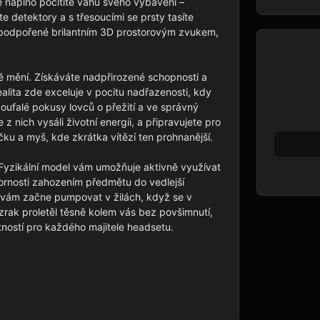
ě naplno pocítíte váhu svého vybavení – 
e detektory a s třesoucími se prsty tasíte 
podpořené brilantním 3D prostorovým zvukem, 
ně mění. Získáváte nadpřirozené schopnosti a 
realita zde exceluje v pocitu nadřazenosti, kdy 
falé pokusy lovců o přežití a ve správný 
 nich vysáli životní energii, a připravujete pro 
ku a myš, kde zkrátka vítězí ten prohnanější.

. Fyzikální model vám umožňuje aktivně využívat 
ornosti zahozením předmětu do vedlejší 
ý vám začne pumpovat v žilách, když se v 
zrak proletěl těsně kolem vás bez povšimnutí, 
utností pro každého majitele headsetu.
