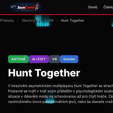
Domů
Článk
Překlady
/
Všechny hry
/
VR
/
Hunt Together
AKTIVNÍ
AI+EDIT
VR
Gemini
Hunt Together
V mrazivém asymetrickém multiplayeru Hunt Together se strach
Postavte se tváří v tvář svým přátelům v psychologickém souboj
situace v děsivém módu na schovávanou až pro čtyři hráče. Zále
neohroženého lovce paranormálních jevů, nebo se stanete vraže