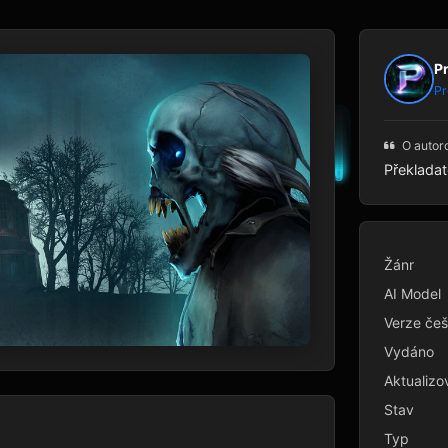
P
Pr
O autor
Překladat
Žánr
AI Model
Verze češ
Vydáno
Aktualizo
Stav
Typ