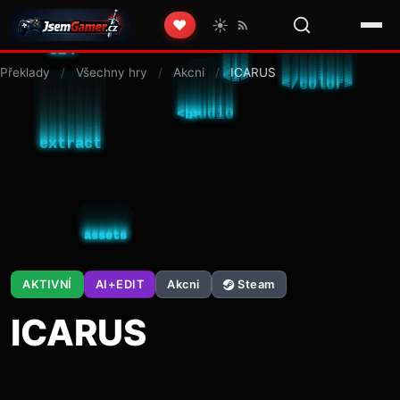
☀️
❤️
Překlady
/
Všechny hry
/
Akcni
/
ICARUS
AKTIVNÍ
AI+EDIT
Akcni
Steam
ICARUS