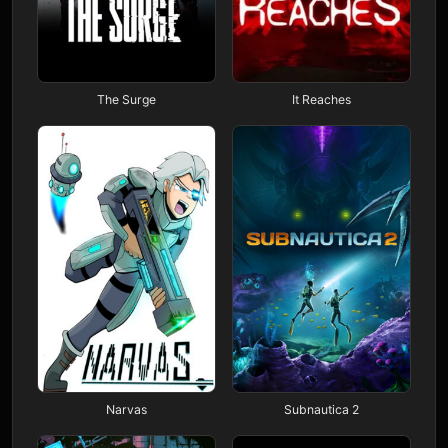
The Surge
It Reaches
Narvas
Subnautica 2