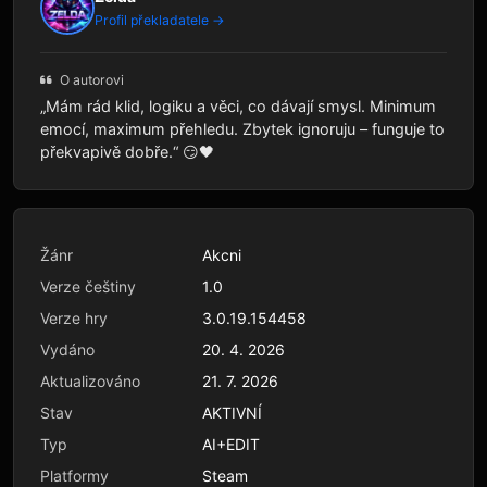
Profil překladatele →
O autorovi
„Mám rád klid, logiku a věci, co dávají smysl. Minimum
emocí, maximum přehledu. Zbytek ignoruju – funguje to
překvapivě dobře.“ 😏🖤
Žánr
Akcni
Verze češtiny
1.0
Verze hry
3.0.19.154458
Vydáno
20. 4. 2026
Aktualizováno
21. 7. 2026
Stav
AKTIVNÍ
Typ
AI+EDIT
Platformy
Steam