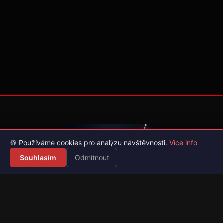
🍪 Používáme cookies pro analýzu návštěvnosti.
Více info
Souhlasím
Odmítnout
Váš průvodce světem videoher. Novinky, recenze a česko-
slovenské překlady her.
Naši partneři