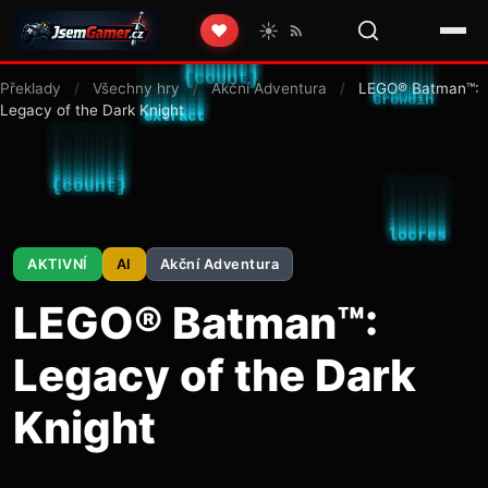
☀️
❤️
Překlady
/
Všechny hry
/
Akční Adventura
/
LEGO® Batman™:
Legacy of the Dark Knight
AKTIVNÍ
AI
Akční Adventura
LEGO® Batman™:
Legacy of the Dark
Knight