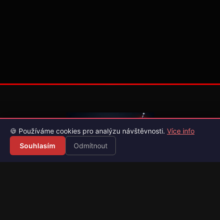
🍪 Používáme cookies pro analýzu návštěvnosti.
Více info
Souhlasím
Odmítnout
Váš průvodce světem videoher. Novinky, recenze a česko-
slovenské překlady her.
Naši partneři