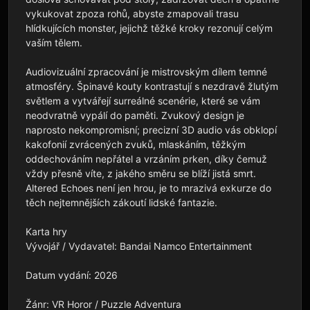
vykukovat zpoza rohů, abyste zmapovali trasu 
hlídkujících monster, jejichž těžké kroky rezonují celým 
vaším tělem.

Audiovizuální zpracování je mistrovským dílem temné 
atmosféry. Špinavé kouty kontrastují s nezdravě žlutým 
světlem a vytvářejí surreálné scenérie, které se vám 
neodvratně vypálí do paměti. Zvukový design je 
naprosto nekompromisní; precizní 3D audio vás obklopí 
kakofonií zvrácených zvuků, mlaskáním, těžkým 
oddechováním nepřátel a vrzáním prken, díky čemuž 
vždy přesně víte, z jakého směru se blíží jistá smrt. 
Altered Echoes není jen hrou, je to mrazivá exkurze do 
těch nejtemnějších zákoutí lidské fantazie.

Karta hry

Vývojář / Vydavatel: Bandai Namco Entertainment

Datum vydání: 2026

Žánr: VR Horor / Puzzle Adventura