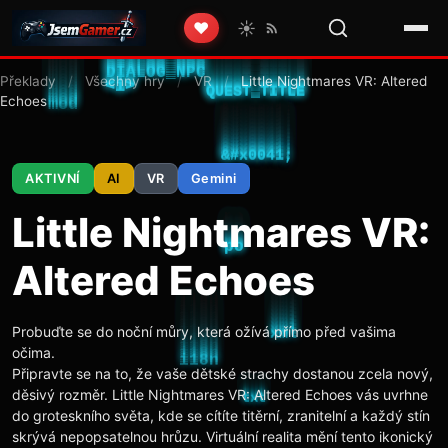
☀️
❤️
Překlady
/
Všechny hry
/
VR
/
Little Nightmares VR: Altered
Echoes
AKTIVNÍ
AI
VR
Gemini
Little Nightmares VR:
Altered Echoes
Probuďte se do noční můry, která ožívá přímo před vašima
očima.
Připravte se na to, že vaše dětské strachy dostanou zcela nový,
děsivý rozměr. Little Nightmares VR: Altered Echoes vás uvrhne
do groteskního světa, kde se cítíte titěrní, zranitelní a každý stín
skrývá nepopsatelnou hrůzu. Virtuální realita mění tento ikonický