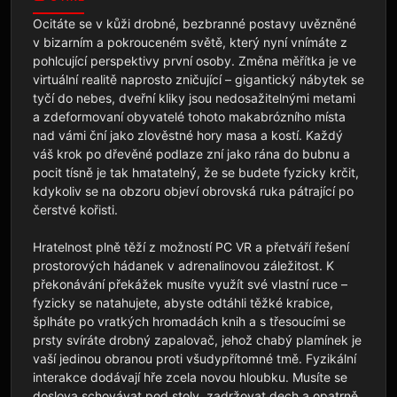
Ocitáte se v kůži drobné, bezbranné postavy uvězněné 
v bizarním a pokrouceném světě, který nyní vnímáte z 
pohlcující perspektivy první osoby. Změna měřítka je ve 
virtuální realitě naprosto zničující – gigantický nábytek se 
tyčí do nebes, dveřní kliky jsou nedosažitelnými metami 
a zdeformovaní obyvatelé tohoto makabrózního místa 
nad vámi ční jako zlověstné hory masa a kostí. Každý 
váš krok po dřevěné podlaze zní jako rána do bubnu a 
pocit tísně je tak hmatatelný, že se budete fyzicky krčit, 
kdykoliv se na obzoru objeví obrovská ruka pátrající po 
čerstvé kořisti.

Hratelnost plně těží z možností PC VR a přetváří řešení 
prostorových hádanek v adrenalinovou záležitost. K 
překonávání překážek musíte využít své vlastní ruce – 
fyzicky se natahujete, abyste odtáhli těžké krabice, 
šplháte po vratkých hromadách knih a s třesoucími se 
prsty svíráte drobný zapalovač, jehož chabý plamínek je 
vaší jedinou obranou proti všudypřítomné tmě. Fyzikální 
interakce dodávají hře zcela novou hloubku. Musíte se 
doslova schovávat pod stoly, zadržovat dech a opatrně 