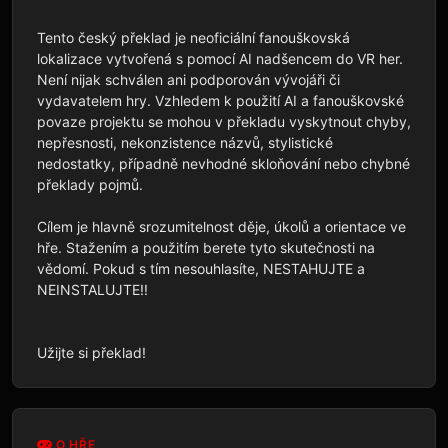
Tento český překlad je neoficiální fanouškovská 
lokalizace vytvořená s pomocí AI nadšencem do VR her. 
Není nijak schválen ani podporován vývojáři či 
vydavatelem hry. Vzhledem k použití AI a fanouškovské 
povaze projektu se mohou v překladu vyskytnout chyby, 
nepřesnosti, nekonzistence názvů, stylistické 
nedostatky, případně nevhodné skloňování nebo chybné 
překlady pojmů.

Cílem je hlavně srozumitelnost děje, úkolů a orientace ve 
hře. Stažením a použitím berete tyto skutečnosti na 
vědomí. Pokud s tím nesouhlasíte, NESTAHUJTE a 
NEINSTALUJTE!!

Užijte si překlad!
O HŘE