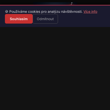
🍪 Používáme cookies pro analýzu návštěvnosti.
Více info
Souhlasím
Odmítnout
Váš průvodce světem videoher. Novinky, recenze a česko-
slovenské překlady her.
Naši partneři
Kategorie
Novinky
Recenze
Překlady her
Sledujte nás