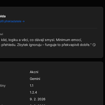
elda
ofil překladatele →
ovi
klid, logiku a věci, co dávají smysl. Minimum emocí,
řehledu. Zbytek ignoruju – funguje to překvapivě dobře.“ 😏
Akcni
Gemini
tiny
1.1
1.2.4
9. 2. 2026