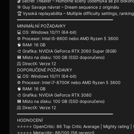
🎬 Secret Theater – Humorné scény (odemyká se po dokonče
🎯 Guy Savage návrat – Dream sequence z originálu

🏆 Vysoká replayabilita – Multiple difficulty settings, ranking,
━━━━━━━━━━━━━━━━━━━━━━━━━━━━━━━━━━━━━━━━

MINIMÁLNÍ POŽADAVKY

💻 OS: Windows 10/11 (64-bit)

⚙️ Procesor: Intel i5-8600 nebo AMD Ryzen 5 3600

🧠 RAM: 16 GB

🎨 Grafika: NVIDIA GeForce RTX 2060 Super (8GB)

💾 Místo na disku: 100 GB (SSD doporučeno)

📀 DirectX: Verze 12

DOPORUČENÉ POŽADAVKY

💻 OS: Windows 10/11 (64-bit)

⚙️ Procesor: Intel i7-8700K nebo AMD Ryzen 5 3600

🧠 RAM: 16 GB

🎨 Grafika: NVIDIA GeForce RTX 3080

💾 Místo na disku: 100 GB (SSD doporučeno)

📀 DirectX: Verze 12

━━━━━━━━━━━━━━━━━━━━━━━━━━━━━━━━━━━━━━━━

HODNOCENÍ

⭐⭐⭐⭐⭐ OpenCritic: 86 Top Critic Average | Mighty rating | 
⭐⭐⭐⭐⭐ Metacritic: 86/100 (56 recenzí)
