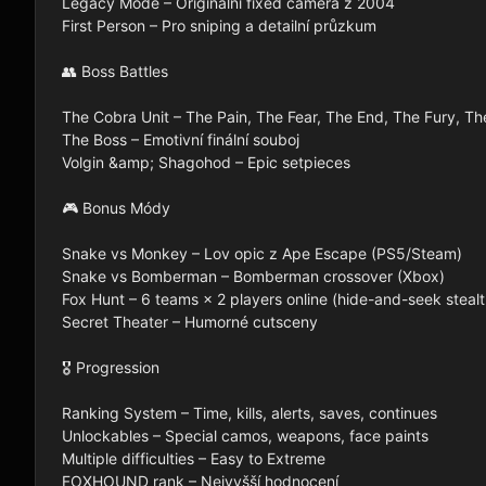
Legacy Mode – Originální fixed camera z 2004

First Person – Pro sniping a detailní průzkum

👥 Boss Battles

The Cobra Unit – The Pain, The Fear, The End, The Fury, Th
The Boss – Emotivní finální souboj

Volgin &amp; Shagohod – Epic setpieces

🎮 Bonus Módy

Snake vs Monkey – Lov opic z Ape Escape (PS5/Steam)

Snake vs Bomberman – Bomberman crossover (Xbox)

Fox Hunt – 6 teams × 2 players online (hide-and-seek stealth
Secret Theater – Humorné cutsceny

🎖️ Progression

Ranking System – Time, kills, alerts, saves, continues

Unlockables – Special camos, weapons, face paints

Multiple difficulties – Easy to Extreme

FOXHOUND rank – Nejvyšší hodnocení
