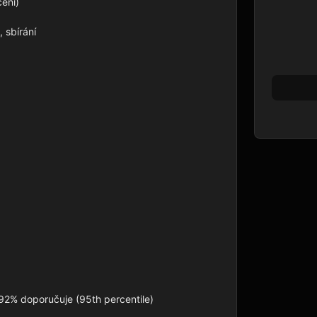
ní)

 sbírání

92% doporučuje (95th percentile)
