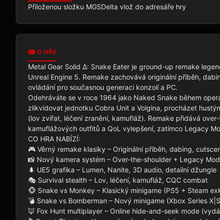
Přiloženou složku MGSDelta vlož do adresáře hry
O HŘE
Metal Gear Solid Δ: Snake Eater je ground-up remake legend
Unreal Engine 5. Remake zachovává originální příběh, dabin
ovládání pro současnou generaci konzolí a PC.

Odehráváte se v roce 1964 jako Naked Snake během operac
zlikvidovat jednotku Cobra Unit a Volgina, procházet hustým
(lov zvířat, léčení zranění, kamufláž). Remake přidává over-
kamuflážových outfitů a QoL vylepšení, zatímco Legacy Mo
CO HRA NABÍZÍ:

🎮 Věrný remake klasiky – Originální příběh, dabing, cutscen
📸 Nový kamera systém – Over-the-shoulder + Legacy Mode
🌲 UE5 grafika – Lumen, Nanite, 3D audio, detailní džungle

🎭 Survival stealth – Lov, léčení, kamufláž, CQC combat

🐵 Snake vs Monkey – Klasický minigame (PS5 + Steam exkl
💣 Snake vs Bomberman – Nový minigame (Xbox Series X|S e
🦊 Fox Hunt multiplayer – Online hide-and-seek mode (vydán