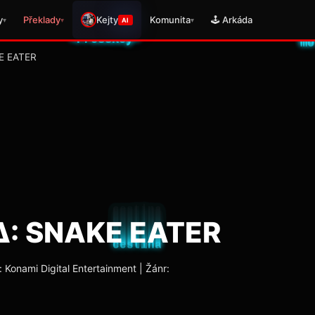
y
Překlady
Kejty
Komunita
🕹️ Arkáda
▾
▾
▾
AI
E EATER
Δ: SNAKE EATER
 Konami Digital Entertainment | Žánr: