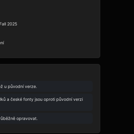
all 2025

ní
ež u původní verze.
ků a české fonty jsou oproti původní verzi
průběžně opravovat.