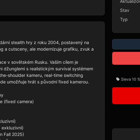
Aktualizo
Stav
Typ
ární stealth hry z roku 2004, postavený na 
g a cutsceny, ale modernizuje grafiku, zvuk a 
e v sovětském Rusku. Vaším cílem je 
i džunglemi s realistickým survival systémem 
the-shoulder kameru, real-time switching 
Sleva 10 %
de umožňuje hrát s původní fixed kamerou.

y

 (fixed camera)

uzivní)

xkluzivní)

 Fall 2025)
