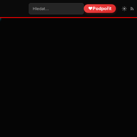
☀️
❤️
Podpořit