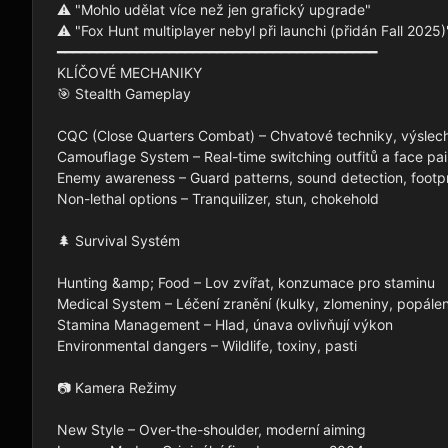
⚠️ "Mohlo udělat více než jen grafický upgrade"

⚠️ "Fox Hunt multiplayer nebyl při launchi (přidán Fall 2025)"
━━━━━━━━━━━━━━━━━━━━━━━━━━━━━━━━━━━━━━━━

KLÍČOVÉ MECHANIKY

🎯 Stealth Gameplay

CQC (Close Quarters Combat) – Chvatové techniky, výslech
Camouflage System – Real-time switching outfitů a face pain
Enemy awareness – Guard patterns, sound detection, footpri
Non-lethal options – Tranquilizer, stun, chokehold

🌲 Survival Systém

Hunting &amp; Food – Lov zvířat, konzumace pro staminu

Medical System – Léčení zranění (kulky, zlomeniny, popáleni
Stamina Management – Hlad, únava ovlivňují výkon

Environmental dangers – Wildlife, toxiny, pasti

📷 Kamera Režimy

New Style – Over-the-shoulder, moderní aiming
