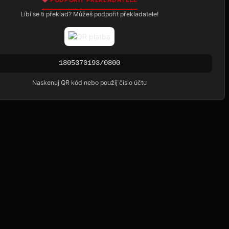
Líbí se ti překlad? Můžeš podpořit překladatele!
1805370193/0800
Naskenuj QR kód nebo použij číslo účtu