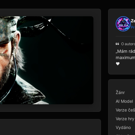
Z
Pr
O autor
„Mám rád 
maximum p
🖤
Žánr
AI Model
Verze češ
Verze hry
Vydáno