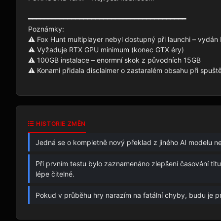
━━━━━━━━━━━━━━━━━━━━━━━━━━━━━━━━━━━━━━━━

Poznámky:

⚠️ Fox Hunt multiplayer nebyl dostupný při launchi – vydán F
⚠️ Vyžaduje RTX GPU minimum (konec GTX éry)

⚠️ 100GB instalace – enormní skok z původních 15GB

⚠️ Konami přidala disclaimer o zastaralém obsahu při spuště
HISTORIE ZMĚN
Jedná se o kompletně nový překlad z jiného AI modelu n
Při prvním testu bylo zaznamenáno zlepšení časování titul
lépe čitelné.
Pokud v průběhu hry narazím na fatální chyby, budu je 