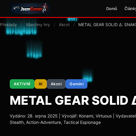
Domů
Článk
Překlady
/
Všechny hry
/
Akcni
/
METAL GEAR SOLID Δ: SNAK
AKTIVNÍ
AI
Akcni
Gemini
METAL GEAR SOLID 
Vydáno: 28. srpna 2025 | Vývojář: Konami, Virtuous | Vydavatel:
Stealth, Action-Adventure, Tactical Espionage