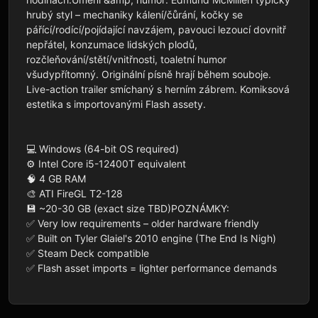
hrubý styl – mechaniky kálení/čůrání, kočky se 
pářící/rodící/pojídající navzájem, pavouci lezoucí dovnitř 
nepřátel, konzumace lidských plodů, 
rozčleňování/stětí/vnitřnosti, toaletní humor 
všudypřítomný. Originální písně hrají během souboje. 
Live-action trailer smíchaný s herním zábrem. Komiksová 
estetika s importovanými Flash assety.

💻 Windows (64-bit OS required)

⚙️ Intel Core i5-12400T equivalent

🧠 4 GB RAM

🎨 ATI FireGL T2-128

💾 ~20-30 GB (exact size TBD)POZNÁMKY:

✅ Very low requirements – older hardware friendly

✅ Built on Tyler Glaiel's 2010 engine (The End Is Nigh)

✅ Steam Deck compatible

✅ Flash asset imports = lighter performance demands