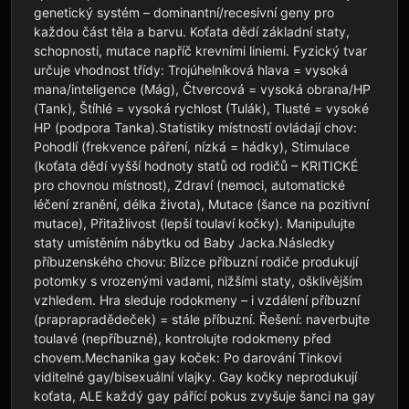
genetický systém – dominantní/recesivní geny pro 
každou část těla a barvu. Koťata dědí základní staty, 
schopnosti, mutace napříč krevními liniemi. Fyzický tvar 
určuje vhodnost třídy: Trojúhelníková hlava = vysoká 
mana/inteligence (Mág), Čtvercová = vysoká obrana/HP 
(Tank), Štíhlé = vysoká rychlost (Tulák), Tlusté = vysoké 
HP (podpora Tanka).Statistiky místností ovládají chov: 
Pohodlí (frekvence páření, nízká = hádky), Stimulace 
(koťata dědí vyšší hodnoty statů od rodičů – KRITICKÉ 
pro chovnou místnost), Zdraví (nemoci, automatické 
léčení zranění, délka života), Mutace (šance na pozitivní 
mutace), Přitažlivost (lepší toulaví kočky). Manipulujte 
staty umístěním nábytku od Baby Jacka.Následky 
příbuzenského chovu: Blízce příbuzní rodiče produkují 
potomky s vrozenými vadami, nižšími staty, ošklivějším 
vzhledem. Hra sleduje rodokmeny – i vzdálení příbuzní 
(praprapradědeček) = stále příbuzní. Řešení: naverbujte 
toulavé (nepříbuzné), kontrolujte rodokmeny před 
chovem.Mechanika gay koček: Po darování Tinkovi 
viditelné gay/bisexuální vlajky. Gay kočky neprodukují 
koťata, ALE každý gay pářící pokus zvyšuje šanci na gay 