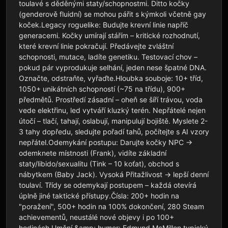
toulavé s děděnými staty/schopnostmi. Ditto kočky 
(genderově fluidní) se mohou pářit s kýmkoli včetně gay 
koček.Legacy roguelike: Budujte krevní linie napříč 
generacemi. Kočky umírají stářím – kritické rozhodnutí, 
které krevní linie pokračují. Předávejte zvláštní 
schopnosti, mutace, ladíte genetiku. Testovací chov – 
pokud pár vyprodukuje selhání, jeden nese špatné DNA. 
Označte, odstraňte, vyřaďte.Hloubka souboje: 10+ tříd, 
1050+ unikátních schopností (~75 na třídu), 900+ 
předmětů. Prostředí zásadní – oheň se šíří trávou, voda 
vede elektřinu, led vytváří kluzký terén. Nepřátelé nejen 
útočí – tlačí, tahají, oslabují, manipulují bojiště. Myslete 2-
3 tahy dopředu, sledujte pořadí tahů, počítejte s AI vzory 
nepřátel.Odemykání postupu: Darujte kočky NPC → 
odemknete místnosti (Frank), vidíte základní 
staty/libido/sexualitu (Tink – 10 koťat), obchod s 
nábytkem (Baby Jack). Vysoká Přitažlivost → lepší denní 
toulaví. Třídy se odemykají postupem – každá otevírá 
úplně jiné taktické přístupy.Čísla: 200+ hodin na 
"poražení", 500+ hodin na 100% dokončení, 280 Steam 
achievementů, neustálé nové objevy i po 100+ 
hodinách.Umění &amp; humor: Edmund McMillen typický 