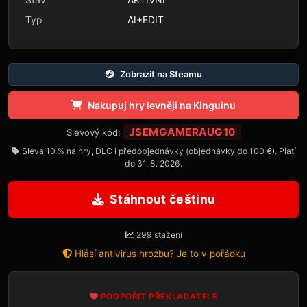
Typ
AI+EDIT
Zobrazit na Steamu
Nakupuj hry levněji na Kinguinu
JSEMGAMERAUG10
Slevový kód:
Sleva 10 % na hry, DLC i předobjednávky (objednávky do 100 €). Platí
do 31. 8. 2026.
Stáhnout češtinu
299 stažení
Hlásí antivirus hrozbu? Je to v pořádku
PODPOŘIT PŘEKLADATELE