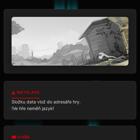
INSTALACE
Složku data vlož do adresáře hry.

!Ve hře neměň jazyk!
O HŘE