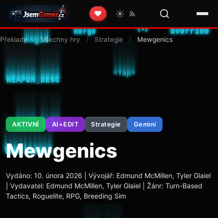
☀️
❤️
Překlady
/
Všechny hry
/
Strategie
/
Mewgenics
AKTIVNÍ
AI+EDIT
Strategie
Gemini
Mewgenics
Vydáno: 10. února 2026 | Vývojář: Edmund McMillen, Tyler Glaiel
| Vydavatel: Edmund McMillen, Tyler Glaiel | Žánr: Turn-Based
Tactics, Roguelite, RPG, Breeding Sim