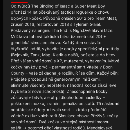
Od tvůrců The Binding of Isaac a Super Meat Boy 
přichází 14 let očekávaný tactical roguelike o chovu 
bojových koček. Původně ohlášen 2012 pro Team Meat, 
zrušen 2016, restartován 2018 s Tylerem Glaiel. 
Postavený na enginu The End Is Nigh.Dvě hlavní fáze: 
Mřížková tahová taktická bitva (izometrické 2D) + 
genetická simulace chovu. Každý den sestavíte 
čtyřkočičí oddíl, vybavíte je obojky specifickými pro třídy 
(Bojovník, Tank, Mág, Klerik a další), pošlete je do bitev. 
Přeživší se vrátí domů s XP, mutacemi, vybavením. Mrtvé 
kočky navždy pryč – permanentní smrt.Vítejte v Boon 
County – Vaše základna je rozšiřující se dům. Každý běh: 
Projděte procedurálně generovanými mřížkami, 
eliminujte všechny nepřátele, náhodná kočka získá level 
(vyberte 3 nové schopnosti). Zneschopněné kočky 
zůstávají v bitvě, ale utrpí dlouhodobé následky – 
poškození mozku, zranění, penalizace statů. Tři následné 
nepřátelské údery = trvalá smrt + ztráta předmětů 
včetně exkluzivních rarit.Simulace chovu: Přeživší kočky 
se vrátí domů. Dvě kočky ve stejné místnosti mohou 
spářit → potomci dědí vlastnosti rodičů. Mendelovský 