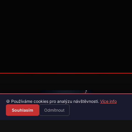
🍪 Používáme cookies pro analýzu návštěvnosti.
Více info
Souhlasím
Odmítnout
Váš průvodce světem videoher. Novinky, recenze a česko-
slovenské překlady her.
Naši partneři