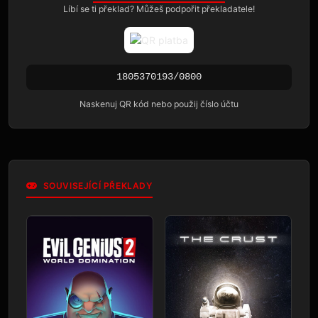
Líbí se ti překlad? Můžeš podpořit překladatele!
1805370193/0800
Naskenuj QR kód nebo použij číslo účtu
SOUVISEJÍCÍ PŘEKLADY