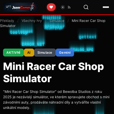
☀️
❤️
Překlady
/
Všechny hry
/
Simulace
/
Mini Racer Car Shop
Simulator
AKTIVNÍ
AI
Simulace
Gemini
Mini Racer Car Shop
Simulator
"Mini Racer Car Shop Simulator" od Bewolba Studios z roku
2025 je nezávislý simulátor, ve kterém spravujete obchod s mini
závodními auty, prodáváte náhradní díly a vytváříte vlastní
unikátní modely.