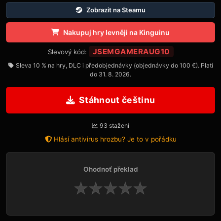
Zobrazit na Steamu
Nakupuj hry levněji na Kinguinu
JSEMGAMERAUG10
Slevový kód:
Sleva 10 % na hry, DLC i předobjednávky (objednávky do 100 €). Platí
do 31. 8. 2026.
Stáhnout češtinu
93 stažení
Hlásí antivirus hrozbu? Je to v pořádku
Ohodnoť překlad
★
★
★
★
★