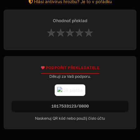
Hlásí antivirus hrozbu? Je to v pořádku
Ohodnoť překlad
★
★
★
★
★
PODPOŘIT PŘEKLADATELE
Děkuji za Vaši podporu.
1017533123/0800
Naskenuj QR kód nebo použij číslo účtu