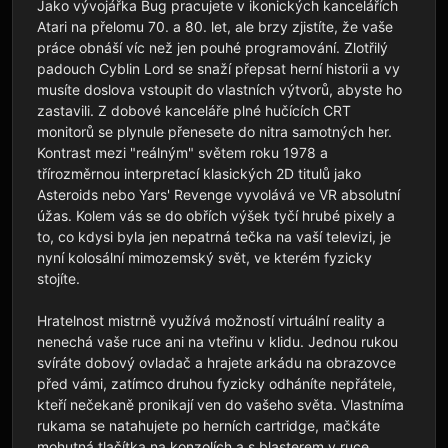
Jako vývojářka Bug pracujete v ikonických kancelářích 
Atari na přelomu 70. a 80. let, ale brzy zjistíte, že vaše 
práce obnáší víc než jen pouhé programování. Zlotřilý 
padouch Cyblin Lord se snaží přepsat herní historii a vy 
musíte doslova vstoupit do vlastních výtvorů, abyste ho 
zastavili. Z dobové kanceláře plné hučících CRT 
monitorů se plynule přenesete do nitra samotných her. 
Kontrast mezi "reálným" světem roku 1978 a 
třírozměrnou interpretací klasických 2D titulů jako 
Asteroids nebo Yars' Revenge vyvolává ve VR absolutní 
úžas. Kolem vás se do obřích výšek tyčí hrubé pixely a 
to, co kdysi byla jen nepatrná tečka na vaší televizi, je 
nyní kolosální mimozemský svět, ve kterém fyzicky 
stojíte.

Hratelnost mistrně využívá možností virtuální reality a 
nenechá vaše ruce ani na vteřinu v klidu. Jednou rukou 
svíráte dobový ovladač a hrajete arkádu na obrazovce 
před vámi, zatímco druhou fyzicky odháníte nepřátele, 
kteří nečekaně pronikají ven do vašeho světa. Vlastníma 
rukama se natahujete po herních cartridge, mačkáte 
mohutná tlačítka na konzolích a s blasterem v ruce 