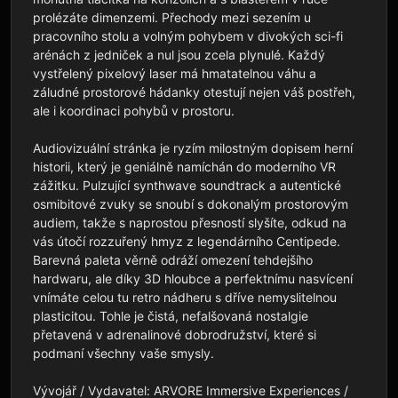
prolézáte dimenzemi. Přechody mezi sezením u 
pracovního stolu a volným pohybem v divokých sci-fi 
arénách z jedniček a nul jsou zcela plynulé. Každý 
vystřelený pixelový laser má hmatatelnou váhu a 
záludné prostorové hádanky otestují nejen váš postřeh, 
ale i koordinaci pohybů v prostoru.

Audiovizuální stránka je ryzím milostným dopisem herní 
historii, který je geniálně namíchán do moderního VR 
zážitku. Pulzující synthwave soundtrack a autentické 
osmibitové zvuky se snoubí s dokonalým prostorovým 
audiem, takže s naprostou přesností slyšíte, odkud na 
vás útočí rozzuřený hmyz z legendárního Centipede. 
Barevná paleta věrně odráží omezení tehdejšího 
hardwaru, ale díky 3D hloubce a perfektnímu nasvícení 
vnímáte celou tu retro nádheru s dříve nemyslitelnou 
plasticitou. Tohle je čistá, nefalšovaná nostalgie 
přetavená v adrenalinové dobrodružství, které si 
podmaní všechny vaše smysly.

Vývojář / Vydavatel: ARVORE Immersive Experiences / 