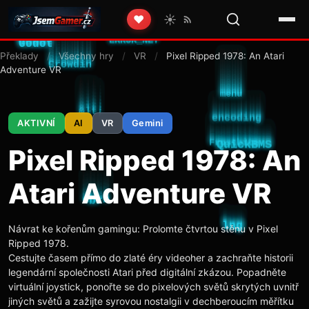
☀️
❤️
Překlady
/
Všechny hry
/
VR
/
Pixel Ripped 1978: An Atari
Adventure VR
AKTIVNÍ
AI
VR
Gemini
Pixel Ripped 1978: An
Atari Adventure VR
Návrat ke kořenům gamingu: Prolomte čtvrtou stěnu v Pixel
Ripped 1978.
Cestujte časem přímo do zlaté éry videoher a zachraňte historii
legendární společnosti Atari před digitální zkázou. Popadněte
virtuální joystick, ponořte se do pixelových světů skrytých uvnitř
jiných světů a zažijte syrovou nostalgii v dechberoucím měřítku