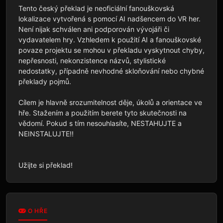
Tento český překlad je neoficiální fanouškovská 
lokalizace vytvořená s pomocí AI nadšencem do VR her. 
Není nijak schválen ani podporován vývojáři či 
vydavatelem hry. Vzhledem k použití AI a fanouškovské 
povaze projektu se mohou v překladu vyskytnout chyby, 
nepřesnosti, nekonzistence názvů, stylistické 
nedostatky, případně nevhodné skloňování nebo chybné 
překlady pojmů.

Cílem je hlavně srozumitelnost děje, úkolů a orientace ve 
hře. Stažením a použitím berete tyto skutečnosti na 
vědomí. Pokud s tím nesouhlasíte, NESTAHUJTE a 
NEINSTALUJTE!!

Užijte si překlad!
O HŘE