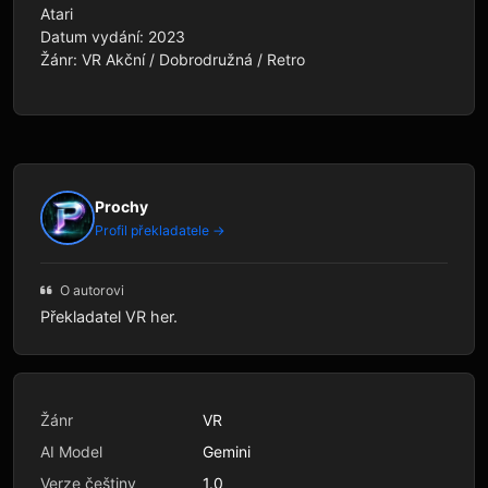
Atari

Datum vydání: 2023

Žánr: VR Akční / Dobrodružná / Retro
Prochy
Profil překladatele →
O autorovi
Překladatel VR her.
Žánr
VR
AI Model
Gemini
Verze češtiny
1.0