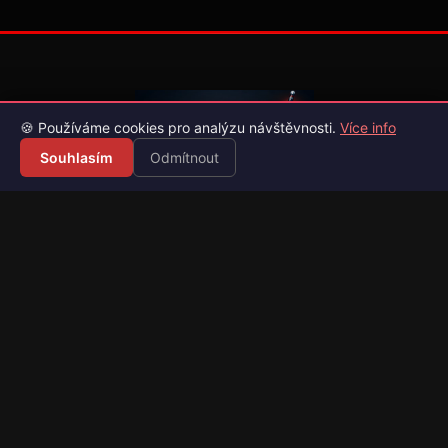
🍪 Používáme cookies pro analýzu návštěvnosti.
Více info
Souhlasím
Odmítnout
Váš průvodce světem videoher. Novinky, recenze a česko-
slovenské překlady her.
Naši partneři
Kategorie
Novinky
Recenze
Překlady her