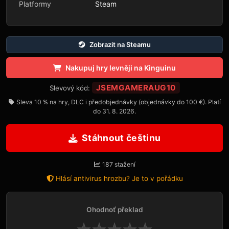
Platformy
Steam
Zobrazit na Steamu
Nakupuj hry levněji na Kinguinu
JSEMGAMERAUG10
Slevový kód:
Sleva 10 % na hry, DLC i předobjednávky (objednávky do 100 €). Platí
do 31. 8. 2026.
Stáhnout češtinu
187 stažení
Hlásí antivirus hrozbu? Je to v pořádku
Ohodnoť překlad