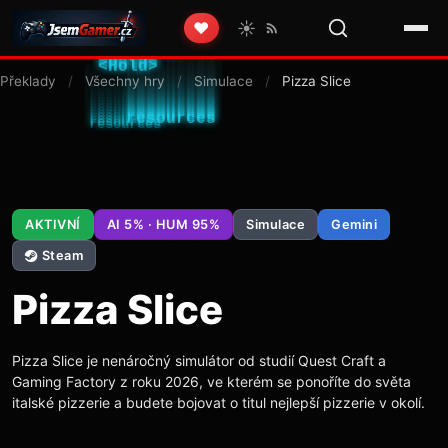
☀️
❤️
Překlady
/
Všechny hry
/
Simulace
/
Pizza Slice
AKTIVNÍ
AI 5% · HUM 95%
Simulace
Gemini
Steam
Pizza Slice
Pizza Slice je nenáročný simulátor od studií Quest Craft a
Gaming Factory z roku 2026, ve kterém se ponoříte do světa
italské pizzerie a budete bojovat o titul nejlepší pizzerie v okolí.