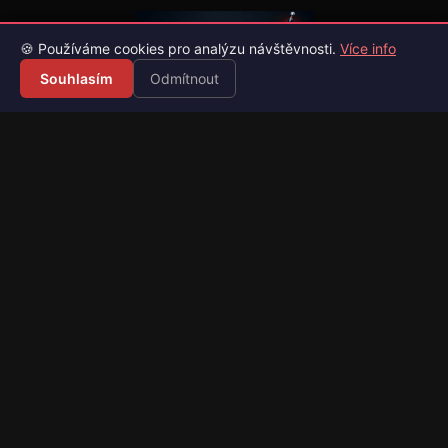
🍪 Používáme cookies pro analýzu návštěvnosti.
Více info
Souhlasím
Odmítnout
Váš průvodce světem videoher. Novinky, recenze a česko-
slovenské překlady her.
Naši partneři
Kategorie
Novinky
Recenze
Překlady her
Sledujte nás