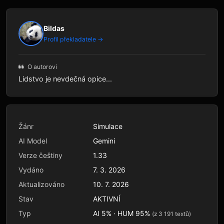
Bildas
Profil překladatele →
O autorovi
Lidstvo je nevdečná opice...
Žánr
Simulace
AI Model
Gemini
Verze češtiny
1.33
Vydáno
7. 3. 2026
Aktualizováno
10. 7. 2026
Stav
AKTIVNÍ
Typ
AI 5% · HUM 95%
(z 3 191 textů)