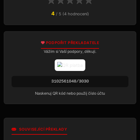
★
★
★
★
★
4
/ 5 (4 hodnocení)
PODPOŘIT PŘEKLADATELE
Vážím si Vaší podpory, děkuji.
3102561048/3030
Naskenuj QR kód nebo použij číslo účtu
SOUVISEJÍCÍ PŘEKLADY