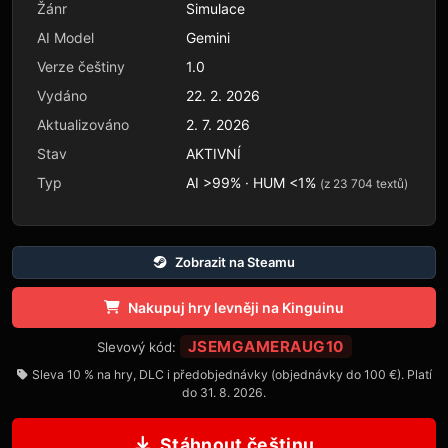
Žánr
Simulace
AI Model
Gemini
Verze češtiny
1.0
Vydáno
22. 2. 2026
Aktualizováno
2. 7. 2026
Stav
AKTIVNÍ
Typ
AI >99% · HUM <1%
(z 23 704 textů)
Zobrazit na Steamu
Nakupuj hry levněji na Kinguinu
JSEMGAMERAUG10
Slevový kód:
Sleva 10 % na hry, DLC i předobjednávky (objednávky do 100 €). Platí
do 31. 8. 2026.
Stáhnout češtinu