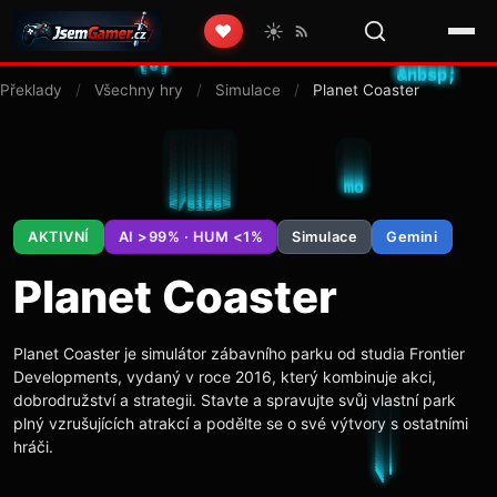
☀️
❤️
Překlady
/
Všechny hry
/
Simulace
/
Planet Coaster
AKTIVNÍ
AI >99% · HUM <1%
Simulace
Gemini
Planet Coaster
Planet Coaster je simulátor zábavního parku od studia Frontier
Developments, vydaný v roce 2016, který kombinuje akci,
dobrodružství a strategii. Stavte a spravujte svůj vlastní park
plný vzrušujících atrakcí a podělte se o své výtvory s ostatními
hráči.