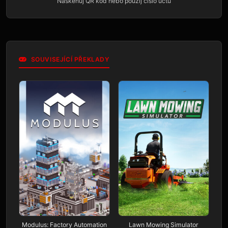
Naskenuj QR kód nebo použij číslo účtu
SOUVISEJÍCÍ PŘEKLADY
Modulus: Factory Automation
Lawn Mowing Simulator