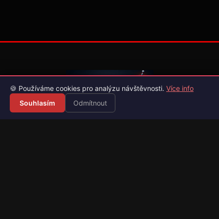
🍪 Používáme cookies pro analýzu návštěvnosti.
Více info
Souhlasím
Odmítnout
Váš průvodce světem videoher. Novinky, recenze a česko-
slovenské překlady her.
Naši partneři
Kategorie
Novinky