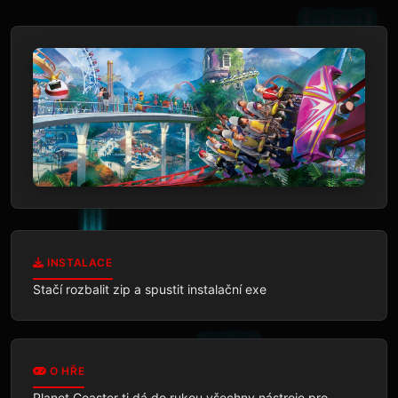
INSTALACE
Stačí rozbalit zip a spustit instalační exe
O HŘE
Planet Coaster ti dá do rukou všechny nástroje pro 