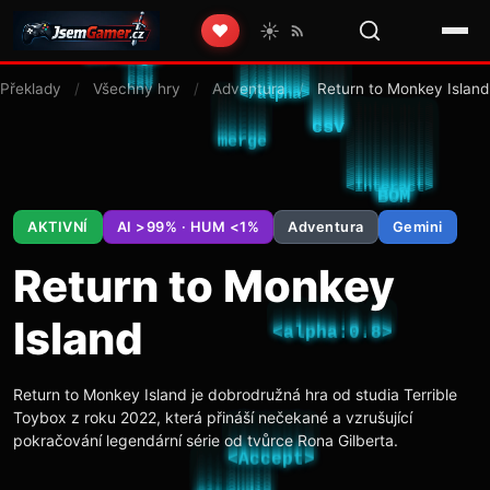
☀️
❤️
Překlady
/
Všechny hry
/
Adventura
/
Return to Monkey Island
AKTIVNÍ
AI >99% · HUM <1%
Adventura
Gemini
Return to Monkey
Island
Return to Monkey Island je dobrodružná hra od studia Terrible
Toybox z roku 2022, která přináší nečekané a vzrušující
pokračování legendární série od tvůrce Rona Gilberta.