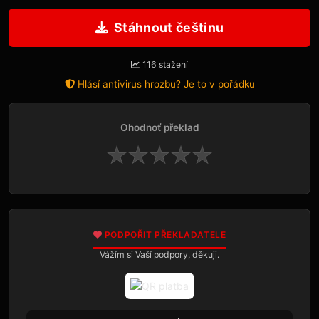
Stáhnout češtinu
116 stažení
Hlásí antivirus hrozbu? Je to v pořádku
Ohodnoť překlad
★
★
★
★
★
PODPOŘIT PŘEKLADATELE
Vážím si Vaší podpory, děkuji.