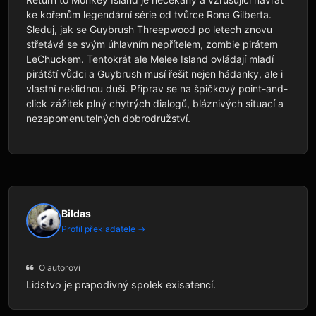
ke kořenům legendární série od tvůrce Rona Gilberta. 
Sleduj, jak se Guybrush Threepwood po letech znovu 
střetává se svým úhlavním nepřítelem, zombie pirátem 
LeChuckem. Tentokrát ale Melee Island ovládají mladí 
pirátští vůdci a Guybrush musí řešit nejen hádanky, ale i 
vlastní neklidnou duši. Připrav se na špičkový point-and-
click zážitek plný chytrých dialogů, bláznivých situací a 
nezapomenutelných dobrodružství.
Bildas
Profil překladatele →
O autorovi
Lidstvo je prapodivný spolek exisatencí.