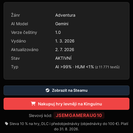
Žánr
Adventura
AI Model
Gemini
Verze češtiny
1.0
Vydáno
1. 3. 2026
Aktualizováno
2. 7. 2026
Stav
AKTIVNÍ
Typ
AI >99% · HUM <1%
(z 11 771 textů)
Zobrazit na Steamu
Nakupuj hry levněji na Kinguinu
JSEMGAMERAUG10
Slevový kód:
Sleva 10 % na hry, DLC i předobjednávky (objednávky do 100 €). Platí
do 31. 8. 2026.