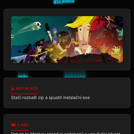
INSTALACE
Stačí rozbalit zip a spustit instalační exe
O HŘE
Return to Monkey Island je nečekaný a vzrušující návrat 