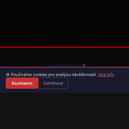
🍪 Používáme cookies pro analýzu návštěvnosti.
Více info
Souhlasím
Odmítnout
Váš průvodce světem videoher. Novinky, recenze a česko-
slovenské překlady her.
Naši partneři