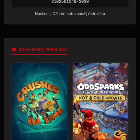
3102561048/3030
Naskenuj QR kód nebo použij číslo účtu
SOUVISEJÍCÍ PŘEKLADY