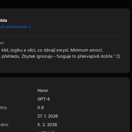
elda
ofil překladatele →
ovi
klid, logiku a věci, co dávají smysl. Minimum emocí,
řehledu. Zbytek ignoruju – funguje to překvapivě dobře.“ 😏
Horor
GPT-4
tiny
0.9
27. 1. 2026
váno
5. 2. 2026