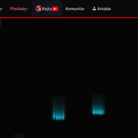
y
Překlady
Kejty
Komunita
🕹️ Arkáda
▾
▾
▾
AI