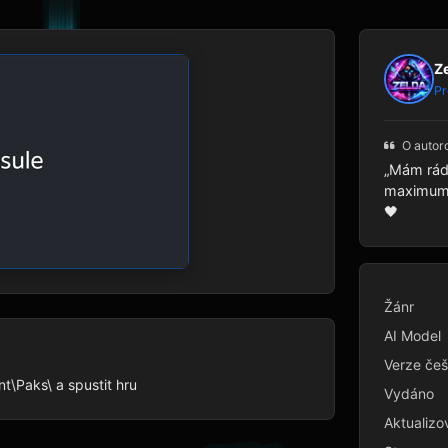
Z
Pr
O autor
„Mám rád 
maximum p
🖤
Žánr
AI Model
Verze češ
nt\Paks\ a spustit hru
Vydáno
Aktualizo