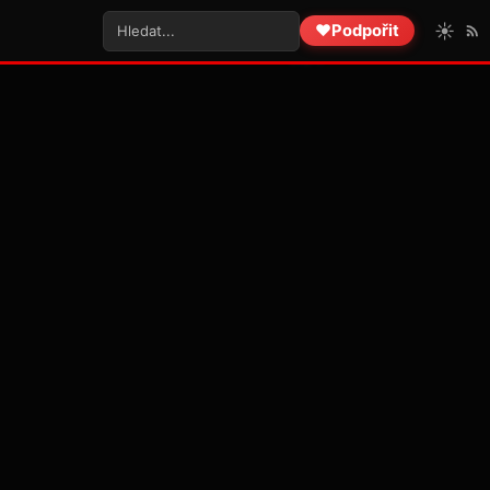
☀️
❤️
Podpořit