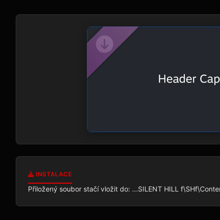
INSTALACE
Přiložený soubor stačí vložit do: ...SILENT HILL f\SHf\Conte