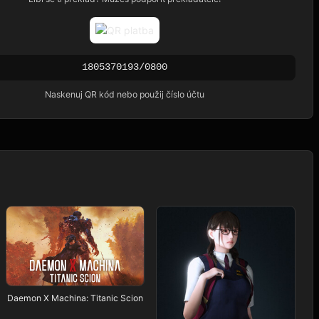
1805370193/0800
Naskenuj QR kód nebo použij číslo účtu
Daemon X Machina: Titanic Scion