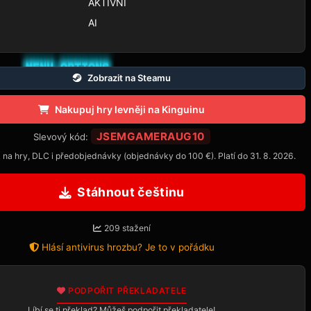
AKTIVNÍ
AI
Zobrazit na Steamu
Nakupuj hry levněji na Kinguinu
JSEMGAMERAUG10
Slevový kód:
 na hry, DLC i předobjednávky (objednávky do 100 €). Platí do 31. 8. 2026.
Stáhnout češtinu
209 stažení
Hlásí antivirus hrozbu? Je to v pořádku
PODPOŘIT PŘEKLADATELE
Líbí se ti překlad? Můžeš podpořit překladatele!