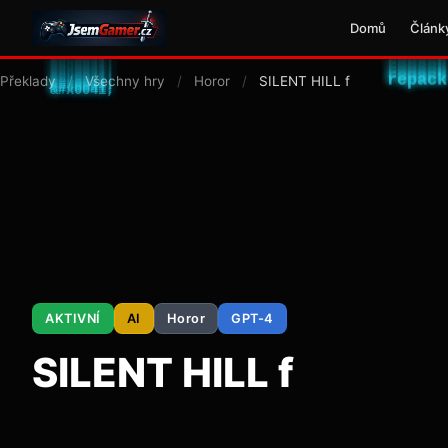
Domů
Článk
Překlady
/
Všechny hry
/
Horor
/
SILENT HILL f
AKTIVNÍ
AI
Horor
GPT-4
SILENT HILL f