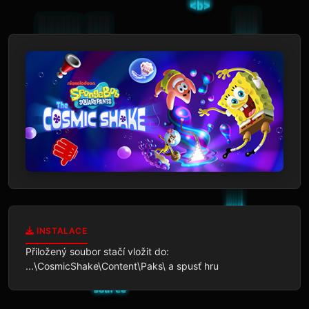
INSTALACE
Přiložený soubor stačí vložit do: 
...\CosmicShake\Content\Paks\ a spusť hru