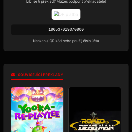
Líbí se ti překlad? Můžeš podpořit překladatele!
1805370193/0800
Naskenuj QR kód nebo použij číslo účtu
SOUVISEJÍCÍ PŘEKLADY