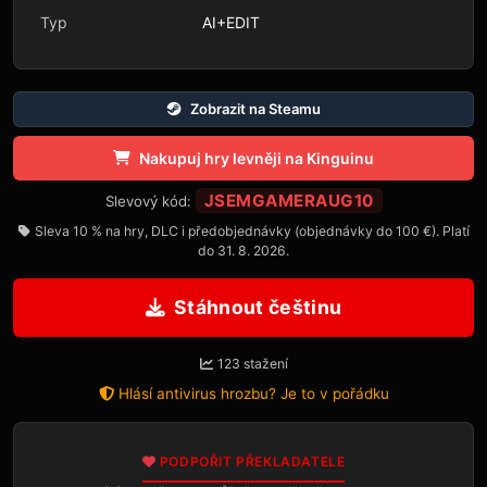
Typ
AI+EDIT
Zobrazit na Steamu
Nakupuj hry levněji na Kinguinu
JSEMGAMERAUG10
Slevový kód:
Sleva 10 % na hry, DLC i předobjednávky (objednávky do 100 €). Platí
do 31. 8. 2026.
Stáhnout češtinu
123 stažení
Hlásí antivirus hrozbu? Je to v pořádku
PODPOŘIT PŘEKLADATELE