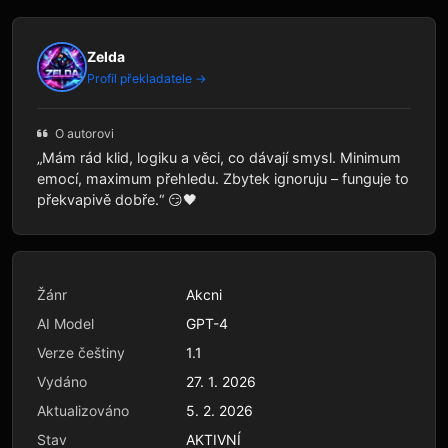
Zelda
Profil překladatele →
O autorovi
„Mám rád klid, logiku a věci, co dávají smysl. Minimum
emocí, maximum přehledu. Zbytek ignoruju – funguje to
překvapivě dobře.“ 😏🖤
Žánr
Akcni
AI Model
GPT-4
Verze češtiny
1.1
Vydáno
27. 1. 2026
Aktualizováno
5. 2. 2026
Stav
AKTIVNÍ