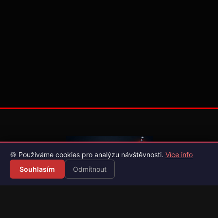
🍪 Používáme cookies pro analýzu návštěvnosti.
Více info
Souhlasím
Odmítnout
Váš průvodce světem videoher. Novinky, recenze a česko-
slovenské překlady her.
Naši partneři