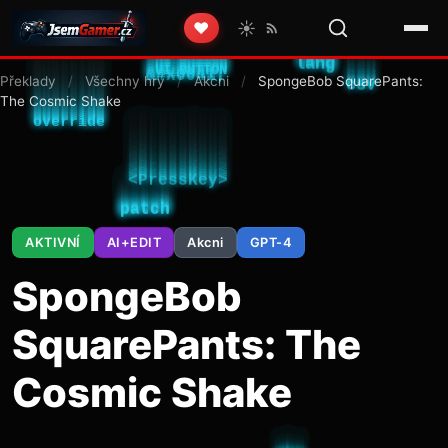
☀️
❤️
Překlady
/
Všechny hry
/
Akcni
/
SpongeBob SquarePants:
The Cosmic Shake
AKTIVNÍ
AI+EDIT
Akcni
GPT-4
SpongeBob
SquarePants: The
Cosmic Shake