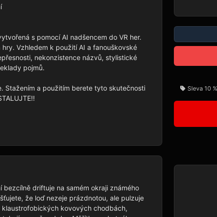


 vytvořená s pomocí AI nadšencem do VR her. 
 hry. Vzhledem k použití AI a fanouškovské 
esnosti, nekonzistence názvů, stylistické 
eklady pojmů.

e. Stažením a použitím berete tyto skutečnosti 
Sleva 10 %
STALUJTE!!

í bezcílně driftuje na samém okraji známého 
ťujete, že loď nezeje prázdnotou, ale pulzuje 
klaustrofobických kovových chodbách, 