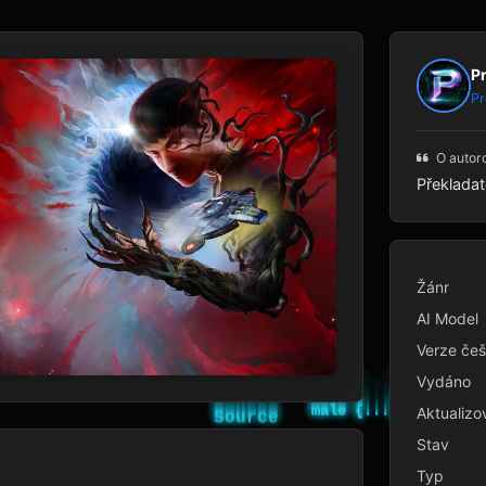
P
Pr
O autor
Překladat
Žánr
AI Model
Verze češ
Vydáno
Aktualizo
Stav
Typ