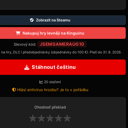
Zobrazit na Steamu
Nakupuj hry levněji na Kinguinu
JSEMGAMERAUG10
Slevový kód:
 na hry, DLC i předobjednávky (objednávky do 100 €). Platí do 31. 8. 2026.
Stáhnout češtinu
20 stažení
Hlásí antivirus hrozbu? Je to v pořádku
Ohodnoť překlad
★
★
★
★
★