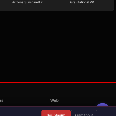
Arizona Sunshine® 2
Gravitational VR
ás
Web
Redakce
Souhlasím
Odmítnout