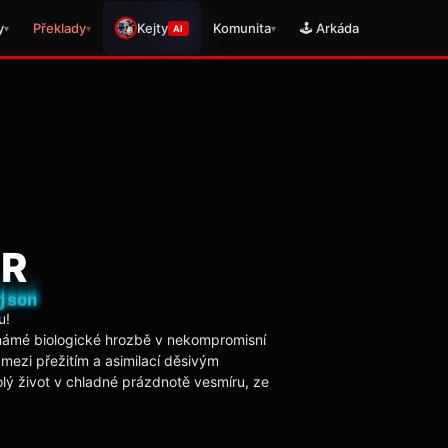
y
Překlady
Kejty
Komunita
🕹️ Arkáda
▾
▾
▾
AI
VR
u!
eznámé biologické hrozbě v nekompromisní
jí mezi přežitím a asimilací děsivým
lý život v chladné prázdnotě vesmíru, ze