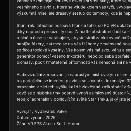
zatímco zkomírající nouzové osvětlení vrhá stíny, které se 
vesmírného plavidla, které se všude kolem vás tyčí, vyvolává
výzkumná mise, ale drásavý sestup do temnoty, kde je nepř
Star Trek: Infection posouvá hranice toho, co PC VR dokáže
díky naprosto precizní fyzice. Zahoďte abstraktní tlačítka – 
reálném čase se natahujete, abyste strhli zablokované mříž
nabíjíte fázery, zatímco se na vás řítí hordy zmutované pos
sprškou toxické kyseliny. Vše kolem vás má svou váhu a setr
generátor pomocí vašeho trikordéru, nebo od sebe zoufale
biomasy, pocit hmatatelné přítomnosti vás nenechá ani na v
Audiovizuální zpracování je naprostým mistrovským dílem tem
rozpadajícího se interiéru plavidla se snoubí s dokonalým 
mrazením v zádech slyšíte každé zlověstné zaškrábání v šac
když se z hluboké tmy poprvé vynoří asimilovaný důstojník, 
tepající adrenalin v pohlcujícím světě Star Treku, jaký jste ješ
Vývojář / Vydavatel: Valve

Datum vydání: 2026

Žánr: VR FPS Akce / Sci-fi Horror