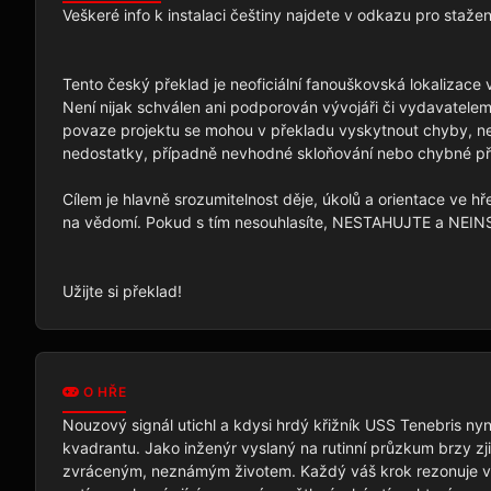
Veškeré info k instalaci češtiny najdete v odkazu pro stažení
Tento český překlad je neoficiální fanouškovská lokalizace
Není nijak schválen ani podporován vývojáři či vydavatelem
povaze projektu se mohou v překladu vyskytnout chyby, nepř
nedostatky, případně nevhodné skloňování nebo chybné př
Cílem je hlavně srozumitelnost děje, úkolů a orientace ve hř
na vědomí. Pokud s tím nesouhlasíte, NESTAHUJTE a NEIN
Užijte si překlad!
O HŘE
Nouzový signál utichl a kdysi hrdý křižník USS Tenebris nyn
kvadrantu. Jako inženýr vyslaný na rutinní průzkum brzy zjiš
zvráceným, neznámým životem. Každý váš krok rezonuje v 