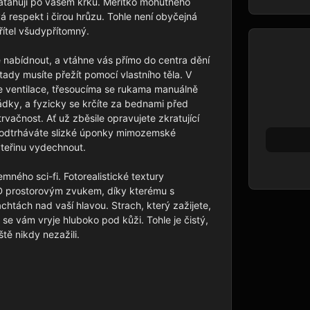
natahují po vašem krku. Měřítko mohutného 
 respekt i čirou hrůzu. Tohle není obyčejná 
ítel všudypřítomný.

 nabídnout, a vtáhne vás přímo do centra dění 
tady musíte přežít pomocí vlastního těla. V 
e ventilace, třesoucíma se rukama manuálně 
ádky, a fyzicky se krčíte za bednami před 
vačnost. Ať už zběsile opravujete zkratující 
 odtrháváte slizké úponky mimozemské 
teřinu vydechnout.

ného sci-fi. Fotorealistické textury 
3D prostorovým zvukem, díky kterému s 
htách nad vaší hlavou. Strach, který zažijete, 
se vám vryje hluboko pod kůži. Tohle je čistý, 
tě nikdy nezažili.
