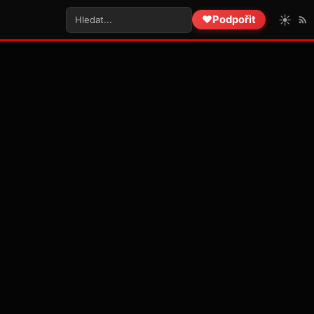
☀️
❤️
Podpořit