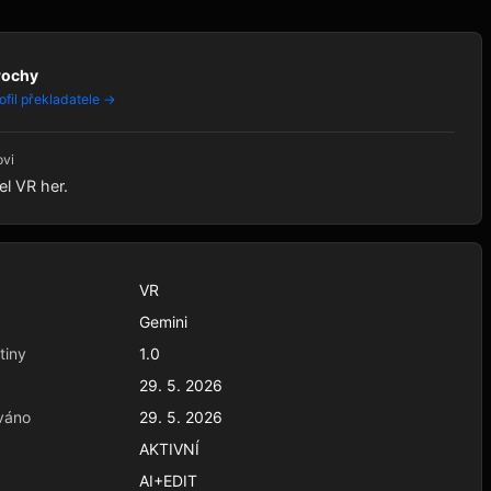
rochy
ofil překladatele →
ovi
el VR her.
VR
Gemini
tiny
1.0
29. 5. 2026
váno
29. 5. 2026
AKTIVNÍ
AI+EDIT