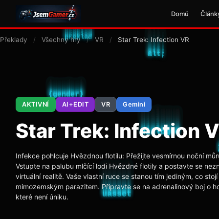
Domů
Článk
Překlady
/
Všechny hry
/
VR
/
Star Trek: Infection VR
AKTIVNÍ
AI+EDIT
VR
Gemini
Star Trek: Infection 
Infekce pohlcuje Hvězdnou flotilu: Přežijte vesmírnou noční můr
Vstupte na palubu mlčící lodi Hvězdné flotily a postavte se n
virtuální realitě. Vaše vlastní ruce se stanou tím jediným, co sto
mimozemským parazitem. Připravte se na adrenalinový boj o ho
které není úniku.