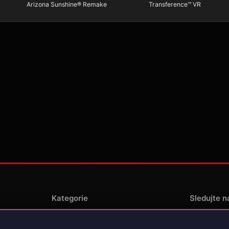
Arizona Sunshine® Remake
Transference™ VR
Kategorie
Sledujte n
Novinky