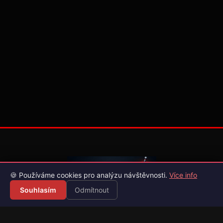
🍪 Používáme cookies pro analýzu návštěvnosti.
Více info
Souhlasím
Odmítnout
Váš průvodce světem videoher. Novinky, recenze a česko-
slovenské překlady her.