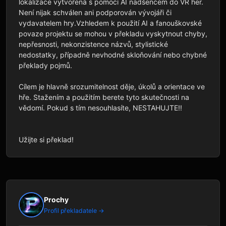
lokalizace vytvořená s pomocí AI nadšencem do VR her. 
Není nijak schválen ani podporován vývojáři či 
vydavatelem hry.Vzhledem k použití AI a fanouškovské 
povaze projektu se mohou v překladu vyskytnout chyby, 
nepřesnosti, nekonzistence názvů, stylistické 
nedostatky, případně nevhodné skloňování nebo chybné 
překlady pojmů.

Cílem je hlavně srozumitelnost děje, úkolů a orientace ve 
hře. Stažením a použitím berete tyto skutečnosti na 
vědomí. Pokud s tím nesouhlasíte, NESTAHUJTE!!

Užijte si překlad!
Prochy
Profil překladatele →