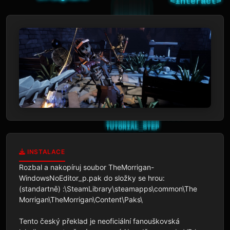
INSTALACE
Rozbal a nakopíruj soubor TheMorrigan-
WindowsNoEditor_p.pak do složky se hrou:

(standartně) :\SteamLibrary\steamapps\common\The 
Morrigan\TheMorrigan\Content\Paks\

Tento český překlad je neoficiální fanouškovská 