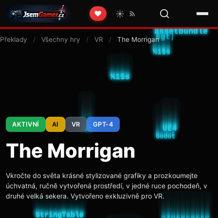
☀️
❤️
Překlady
/
Všechny hry
/
VR
/
The Morrigan
AKTIVNÍ
AI
VR
GPT-4
The Morrigan
Vkročte do světa krásné stylizované grafiky a prozkoumejte
úchvatná, ručně vytvořená prostředí, v jedné ruce pochodeň, v
druhé velká sekera. Vytvořeno exkluzivně pro VR.