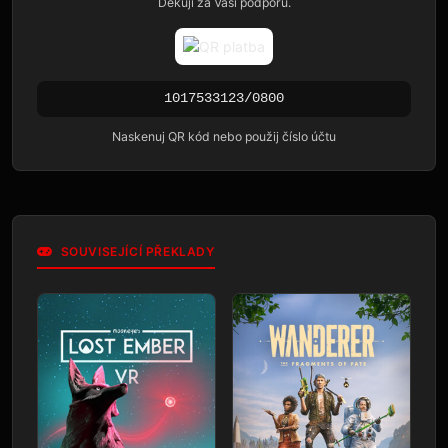
Děkuji za Vaši podporu.
1017533123/0800
Naskenuj QR kód nebo použij číslo účtu
SOUVISEJÍCÍ PŘEKLADY