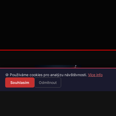
🍪 Používáme cookies pro analýzu návštěvnosti.
Více info
Souhlasím
Odmítnout
Váš průvodce světem videoher. Novinky, recenze a česko-
slovenské překlady her.
Naši partneři