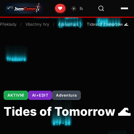
☀️
❤️
Překlady
/
Všechny hry
/
Adventura
/
Tides of Tomorrow 🌊
AKTIVNÍ
AI+EDIT
Adventura
Tides of Tomorrow 🌊