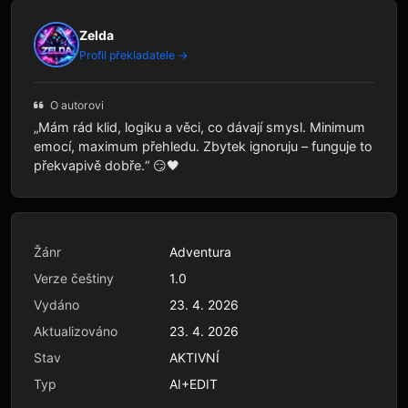
Zelda
Profil překladatele →
O autorovi
„Mám rád klid, logiku a věci, co dávají smysl. Minimum
emocí, maximum přehledu. Zbytek ignoruju – funguje to
překvapivě dobře.“ 😏🖤
Žánr
Adventura
Verze češtiny
1.0
Vydáno
23. 4. 2026
Aktualizováno
23. 4. 2026
Stav
AKTIVNÍ
Typ
AI+EDIT