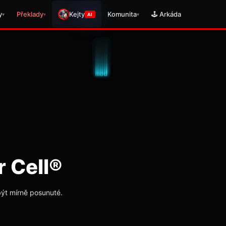
y
Překlady
Kejty
Komunita
🕹️ Arkáda
▾
▾
▾
AI
r Cell®
být mírně posunuté.