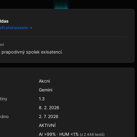
ldas
ofil překladatele →
ovi
e prapodivný spolek exisatencí.
Akcni
Gemini
tiny
1.3
8. 2. 2026
váno
2. 7. 2026
AKTIVNÍ
AI >99% · HUM <1%
(z 2 446 textů)