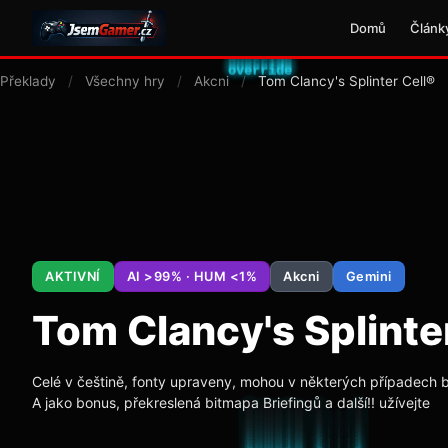
Domů
Článk
Překlady
/
Všechny hry
/
Akcni
/
Tom Clancy's Splinter Cell®
AKTIVNÍ
AI >99% · HUM <1%
Akcni
Gemini
Tom Clancy's Splinte
Celé v češtině, fonty upraveny, mohou v některých případech 
A jako bonus, překreslená bitmapa Briefingů a další!! užívejte