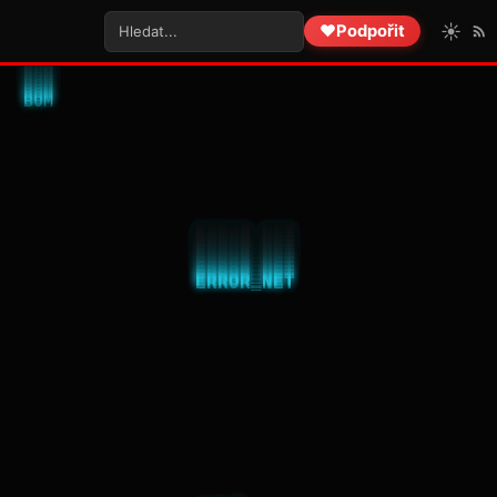
☀️
❤️
Podpořit