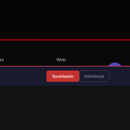
ás
Web
Redakce
Souhlasím
Odmítnout
Překlady her
Kontakt
💝 Podpořit provoz
RSS Články
RSS Překlady