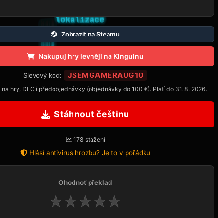
Zobrazit na Steamu
Nakupuj hry levněji na Kinguinu
JSEMGAMERAUG10
Slevový kód:
 na hry, DLC i předobjednávky (objednávky do 100 €). Platí do 31. 8. 2026.
Stáhnout češtinu
178 stažení
Hlásí antivirus hrozbu? Je to v pořádku
Ohodnoť překlad
★
★
★
★
★