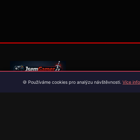
🍪 Používáme cookies pro analýzu návštěvnosti.
Více info
Váš průvodce světem videoher. Novinky, recenze a česko-slov
překlady her.
Naši partneři