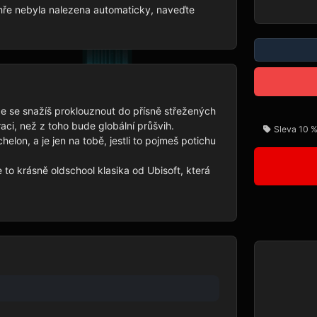
  hře nebyla nalezena automaticky, naveďte 
de se snažíš proklouznout do přísně střežených 
aci, než z toho bude globální průšvih.

Sleva 10 %
elon, a je jen na tobě, jestli to pojmeš potichu 
 to krásně oldschool klasika od Ubisoft, která 