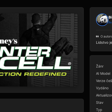
Bi
Pr
O autor
Lidstvo j
Žánr
AI Model
Verze češ
Vydáno
Aktualizo
Stav
Typ