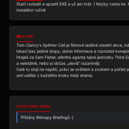
Stačí rozbalit a spustit EXE a už jen hrát .) Kdyby cesta ke
instalátor ručně
O HŘE
Tom Clancy's Splinter Cell je filmově laděná stealth akce, k
lokací bez jediné stopy, sbírat informace a rozmotat konspir
Hraješ za Sam Fisher, elitního agenta tajné jednotky Third Ech
a neletálně, nebo si občas „ulevíš“ razantněji.

Celé to stojí na napětí, práci se světlem a zvukem a pořád je
umí udělat z každého kroku malý drama.
HISTORIE ZMĚN
Přidány Bitmapy Briefingů :)