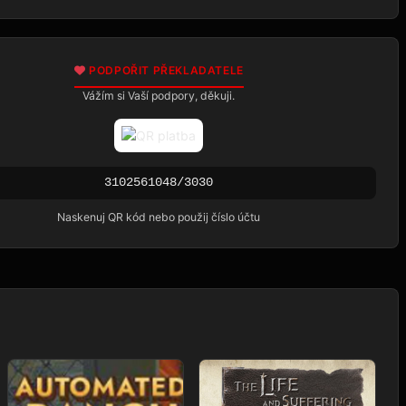
PODPOŘIT PŘEKLADATELE
Vážím si Vaší podpory, děkuji.
3102561048/3030
Naskenuj QR kód nebo použij číslo účtu