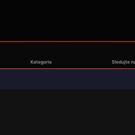
Kategorie
Sledujte n
Novinky
enské
Recenze
Překlady her