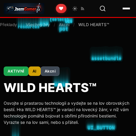
☀️
❤️
Překlady
/
Všechny hry
/
Akcni
/
WILD HEARTS™
AKTIVNÍ
AI
Akcni
WILD HEARTS™
Osvojte si prastarou technologii a vydejte se na lov obrovských
bestií. Hra WILD HEARTS™ je variací na lovecký žánr, v níž vám
technologie pomáhá bojovat s obřími přírodními bestiemi.
Vyrazte se na lov sami, nebo s přáteli.