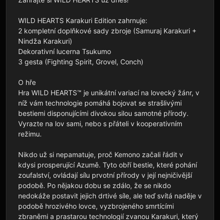
WILD HEARTS Karakuri Edition zahrnuje:

2 kompletní doplňkové sady zbroje (Samuraj Karakuri + 
Nindža Karakuri)

Dekorativní lucerna Tsukumo

3 gesta (Fighting Spirit, Grovel, Conch)

O hře

Hra WILD HEARTS™ je unikátní variací na lovecký žánr, v 
níž vám technologie pomáhá bojovat se strašlivými 
bestiemi disponujícími divokou silou samotné přírody. 
Vyrazte na lov sami, nebo s přáteli v kooperativním 
režimu.

Nikdo už si nepamatuje, proč Kemono začali řádit v 
kdysi prosperující Azumě. Tyto obří bestie, které pohání 
zoufalství, ovládají sílu prvotní přírody v její nejničivější 
podobě. Po nějakou dobu se zdálo, že se nikdo 
nedokáže postavit jejich drtivé síle, ale teď svítá naděje v 
podobě hrozivého lovce, vyzbrojeného smrtícími 
zbraněmi a prastarou technologií zvanou Karakuri, který 