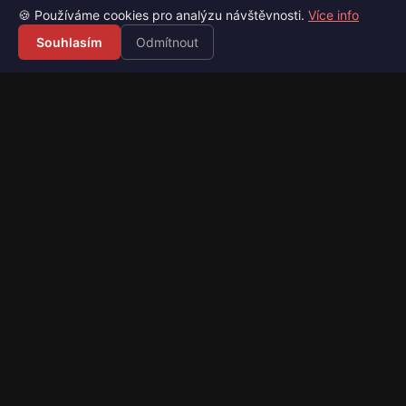
🍪 Používáme cookies pro analýzu návštěvnosti.
Více info
Souhlasím
Odmítnout
Váš průvodce světem videoher. Novinky, recenze a česko-
slovenské překlady her.
Naši partneři
Kategorie
Novinky
Recenze
Překlady her
Sledujte nás