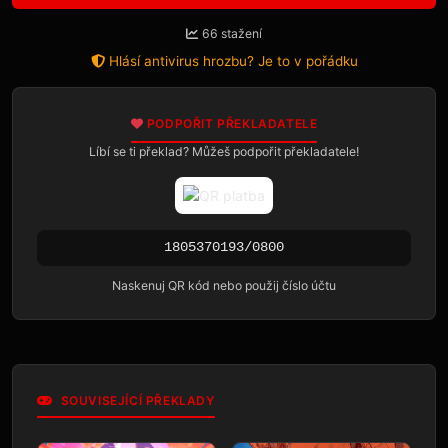
66 stažení
Hlásí antivirus hrozbu? Je to v pořádku
PODPOŘIT PŘEKLADATELE
Líbí se ti překlad? Můžeš podpořit překladatele!
1805370193/0800
Naskenuj QR kód nebo použij číslo účtu
SOUVISEJÍCÍ PŘEKLADY