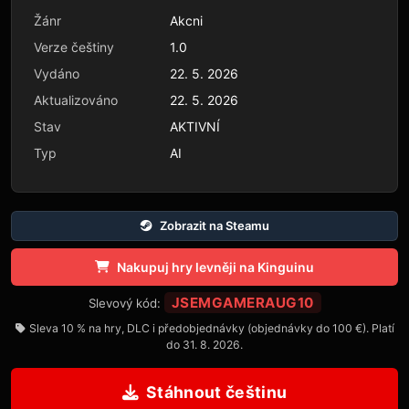
Žánr
Akcni
Verze češtiny
1.0
Vydáno
22. 5. 2026
Aktualizováno
22. 5. 2026
Stav
AKTIVNÍ
Typ
AI
Zobrazit na Steamu
Nakupuj hry levněji na Kinguinu
JSEMGAMERAUG10
Slevový kód:
Sleva 10 % na hry, DLC i předobjednávky (objednávky do 100 €). Platí
do 31. 8. 2026.
Stáhnout češtinu