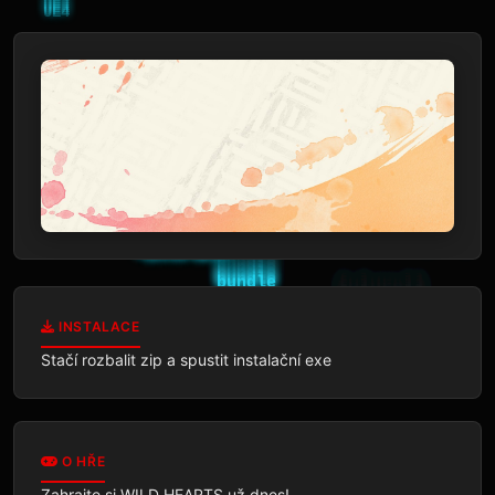
INSTALACE
Stačí rozbalit zip a spustit instalační exe
O HŘE
Zahrajte si WILD HEARTS už dnes!
