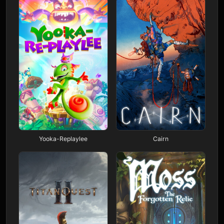
Yooka-Replaylee
Cairn