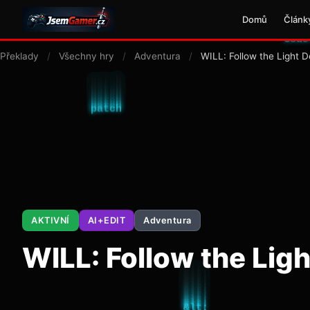
Domů
Článk
Překlady
/
Všechny hry
/
Adventura
/
WILL: Follow the Light 
AKTIVNÍ
AI+EDIT
Adventura
WILL: Follow the Lig