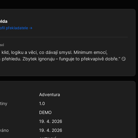
elda
ofil překladatele →
ovi
klid, logiku a věci, co dávají smysl. Minimum emocí,
řehledu. Zbytek ignoruju – funguje to překvapivě dobře.“ 😏
Adventura
tiny
1.0
DEMO
19. 4. 2026
váno
19. 4. 2026