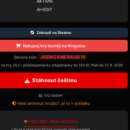
AKTIVNÍ
AI+EDIT
Zobrazit na Steamu
Nakupuj hry levněji na Kinguinu
JSEMGAMERAUG10
Slevový kód:
 na hry, DLC i předobjednávky (objednávky do 100 €). Platí do 31. 8. 2026.
Stáhnout češtinu
102 stažení
Hlásí antivirus hrozbu? Je to v pořádku
PODPOŘIT PŘEKLADATELE
Líbí se ti překlad? Můžeš podpořit překladatele!