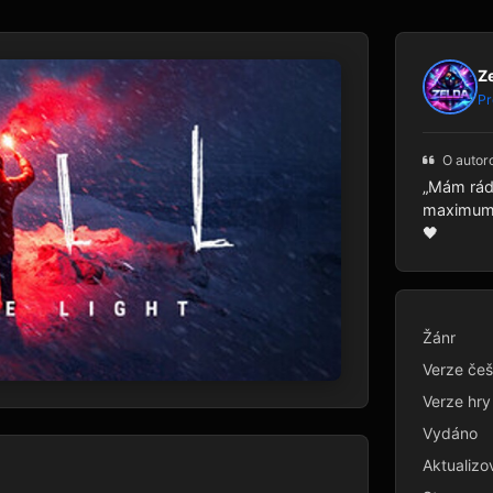
Z
Pr
O autor
„Mám rád 
maximum p
🖤
Žánr
Verze češ
Verze hry
Vydáno
Aktualizo