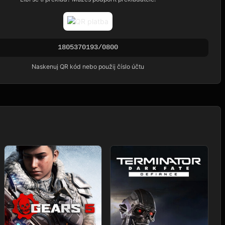
1805370193/0800
Naskenuj QR kód nebo použij číslo účtu