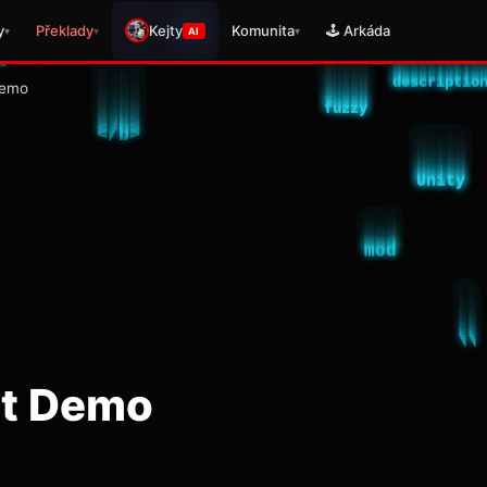
y
Překlady
Kejty
Komunita
🕹️ Arkáda
▾
▾
▾
AI
Demo
ht Demo