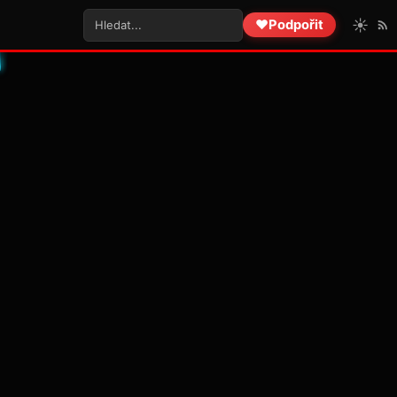
☀️
❤️
Podpořit