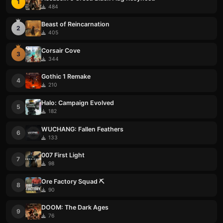
1
484
Beast of Reincarnation
2
405
Corsair Cove
3
344
Gothic 1 Remake
4
210
Halo: Campaign Evolved
5
182
WUCHANG: Fallen Feathers
6
133
007 First Light
7
98
Ore Factory Squad ⛏️
8
90
DOOM: The Dark Ages
9
76