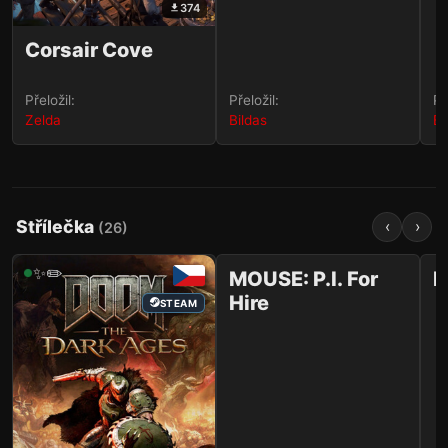
374
Corsair Cove
Přeložil:
Přeložil:
Př
Zelda
Bildas
Bi
Střílečka
‹
›
(
26
)
1 038
✨✏️
✨✏️
MOUSE: P.I. For
M
Hire
STEAM
STEAM