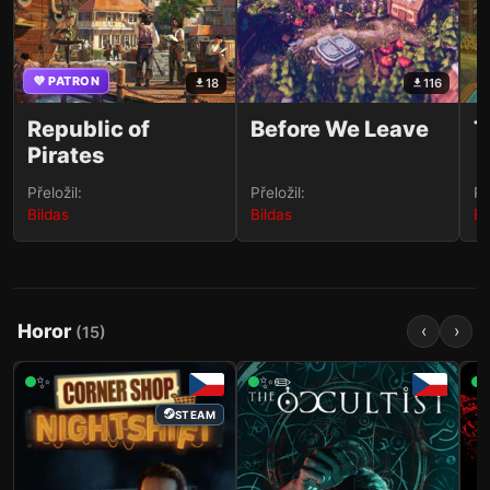
💜 PATRON
18
116
Republic of
Before We Leave
T
Pirates
Přeložil:
Přeložil:
Př
Bildas
Bildas
Bi
Horor
‹
›
(
15
)
✨
✨✏️
STEAM