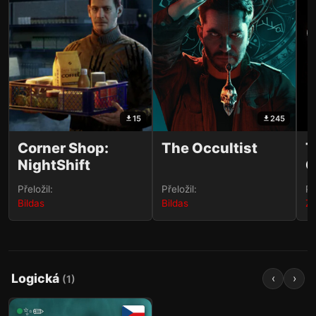
15
245
Corner Shop:
The Occultist
T
NightShift
C
Přeložil:
Přeložil:
Př
Bildas
Bildas
Ze
Logická
‹
›
(
1
)
✨✏️