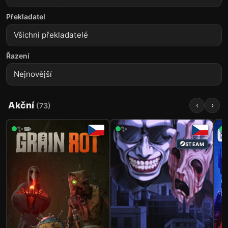
Překladatel
Řazení
Akční
‹
›
(
73
)
✨✏️
✨
STEAM