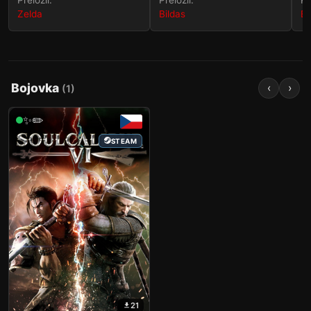
Zelda
Bildas
Bi
Bojovka
‹
›
(
1
)
✨✏️
STEAM
21