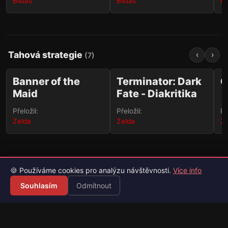
Bildas
Bildas
Bi
Tahová strategie
‹
›
(
7
)
69
127
✨
✨
Banner of the
Terminator: Dark
G
Maid
Fate - Diakritika
Přeložil:
Přeložil:
Př
Zelda
Zelda
Ze
🍪 Používáme cookies pro analýzu návštěvnosti.
Více info
Tower Defense
‹
›
(
1
)
Souhlasím
Odmítnout
✨