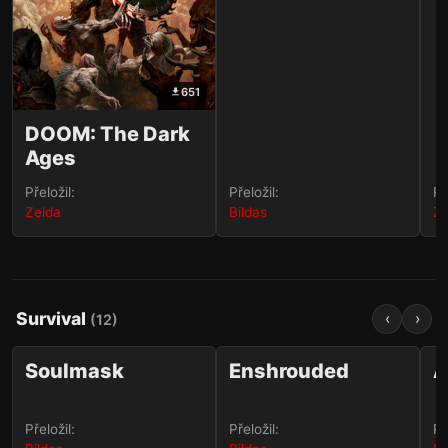
651
DOOM: The Dark
Ages
Přeložil:
Přeložil:
Př
Zelda
Bildas
Ze
Survival
‹
›
(
12
)
1 470
455
✨✏️
✨✏️
Soulmask
Enshrouded
A
STEAM
Přeložil:
Přeložil:
Př