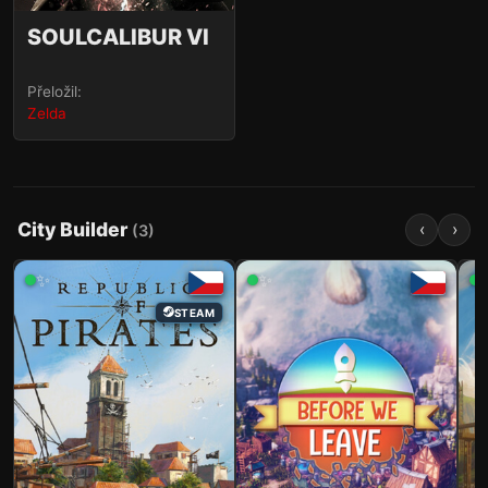
SOULCALIBUR VI
Přeložil:
Zelda
City Builder
‹
›
(
3
)
✨
✨
STEAM