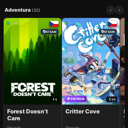
Adventura
‹
›
(
32
)
✨✏️
✨
STEAM
STEAM
💜 PATRON
5
54
Forest Doesn’t
Critter Cove
L
Care
T
M
Přeložil:
Přeložil:
Př