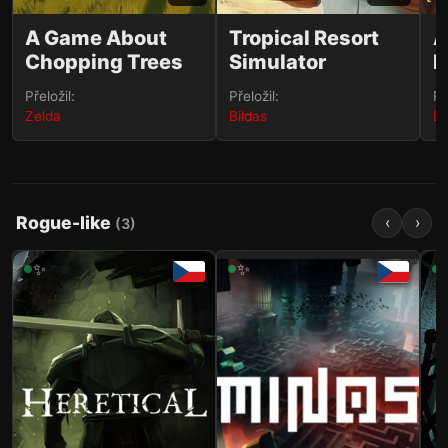
A Game About
Tropical Resort
A
Chopping Trees
Simulator
M
B
Přeložil:
Přeložil:
Př
Zelda
Bildas
Bi
Rogue-like
‹
›
(
3
)
✨
✨