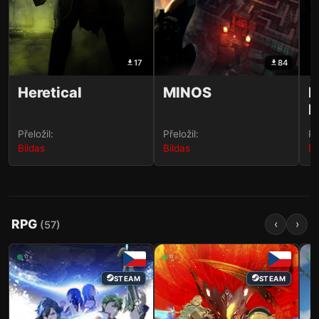
17
84
Heretical
MINOS
I
D
Přeložil:
Přeložil:
Př
Bildas
Bildas
Bi
RPG
‹
›
(
57
)
✨
✨
STEAM
STEAM