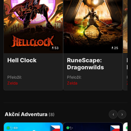
53
25
Hell Clock
RuneScape:
B
Dragonwilds
R
Přeložil:
Přeložil:
Př
Zelda
Zelda
Ze
Akční Adventura
‹
›
(
8
)
✨✏️
✨