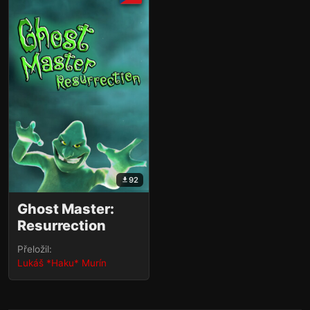
92
Ghost Master:
Resurrection
Přeložil:
Lukáš *Haku* Murín