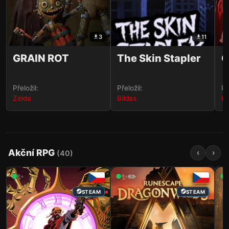
3
11
GRAIN ROT
The Skin Stapler
G
Přeložil:
Přeložil:
Př
Zelda
Bildas
Bi
Akční RPG
‹
›
(
40
)
✨
✨✏️
STEAM
STEAM