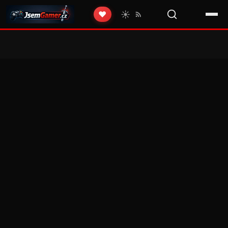
☀️
❤️