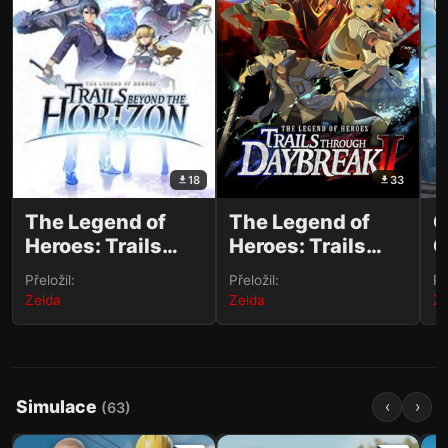
18
33
The Legend of
The Legend of
O
Heroes: Trails
Heroes: Trails
O
beyond the
through Daybreak
Přeložil:
Přeložil:
Př
Horizon
II
Zelda
Zelda
Ze
Simulace
‹
›
(
63
)