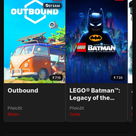
STEAM
715
735
Outbound
LEGO® Batman™:
A
Legacy of the
Dark Knight
Přeložil:
Přeložil:
Př
Bildas
Zelda
Bi