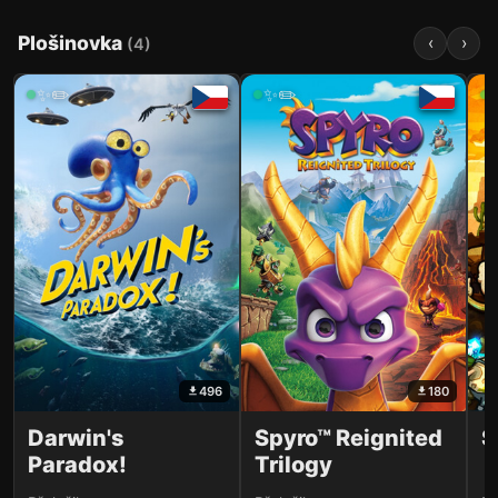
Plošinovka
‹
›
(
4
)
✨✏️
✨✏️
496
180
Darwin's
Spyro™ Reignited
S
Paradox!
Trilogy