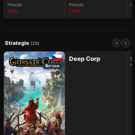
Přeložil:
Přeložil:
Př
Zelda
Zelda
Ze
Strategie
‹
›
(
29
)
36
✨✏️
✨✏️
Deep Corp
S
V
STEAM
STEAM
t