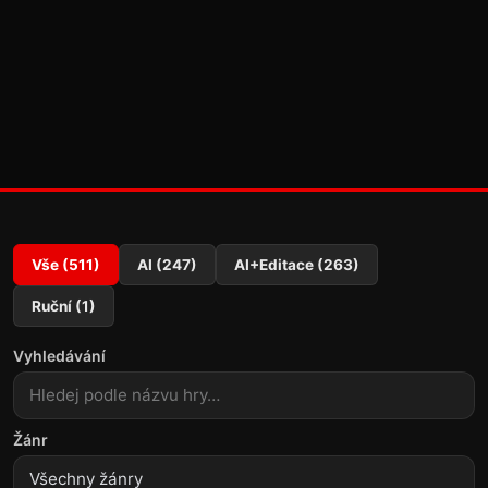
Vše (511)
AI (247)
AI+Editace (263)
Ruční (1)
Vyhledávání
Žánr
Všechny žánry