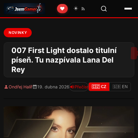
☀️
❤️
NOVINKY
007 First Light dostalo titulní
píseň. Tu nazpívala Lana Del
Rey
Ondřej Halíř
19. dubna 2026
Přečíst
🇨🇿 CZ
🇬🇧 EN