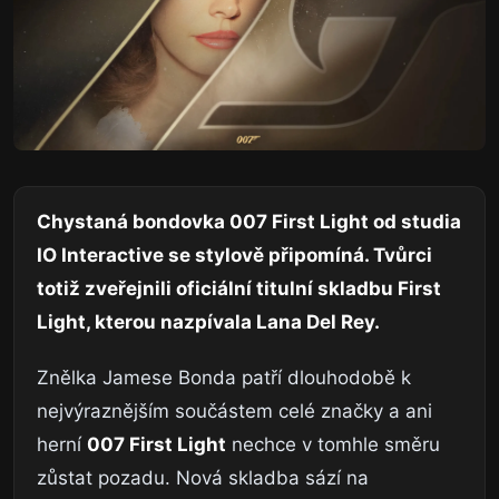
Chystaná bondovka 007 First Light od studia
IO Interactive se stylově připomíná. Tvůrci
totiž zveřejnili oficiální titulní skladbu First
Light, kterou nazpívala Lana Del Rey.
Znělka Jamese Bonda patří dlouhodobě k
nejvýraznějším součástem celé značky a ani
herní
007 First Light
nechce v tomhle směru
zůstat pozadu. Nová skladba sází na