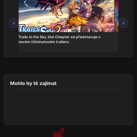
‹
›
ns:
Trails in the Sky 2nd Chapter se představuje v
Serious Sa
he
novém tříminutovém traileru
Mohlo by tě zajímat