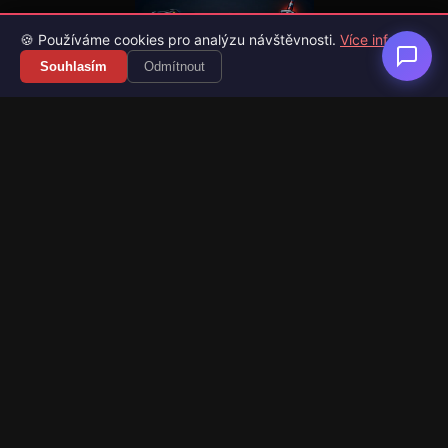
🍪 Používáme cookies pro analýzu návštěvnosti.
Více info
Souhlasím
Odmítnout
Váš průvodce světem videoher. Novinky, recenze a česko-
slovenské překlady her.
Naši partneři
Kategorie
Novinky
Recenze
Překlady her
Sledujte nás