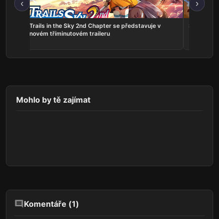
‹
›
ns:
Trails in the Sky 2nd Chapter se představuje v
Serious Sa
he
novém tříminutovém traileru
Mohlo by tě zajímat
Komentáře (
1
)