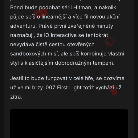
Bond bude podobat sérii Hitman, a nakolik
půjde spíš o lineárnější a více filmovou akční
adventuru. Právě první zveřejněné minuty
naznačují, že IO Interactive se tentokrát
nevydává čistě cestou otevřených
sandboxových misí, ale spíš kombinuje vlastní
styl s klasičtějším dobrodružným tempem.
Jestli to bude fungovat v celé hře, se dozvíme
už velmi brzy. 007 First Light totiž vychází už
zítra.