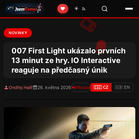
☀️
❤️
NOVINKY
007 First Light ukázalo prvních
13 minut ze hry. IO Interactive
reaguje na předčasný únik
Ondřej Halíř
26. května 2026
Přečíst
🇨🇿 CZ
🇬🇧 EN