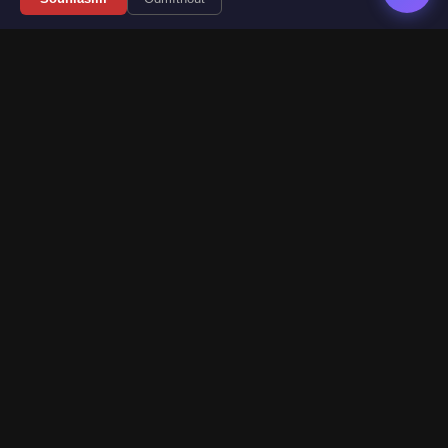
Váš průvodce světem videoher. Novinky, recenze a česko-
slovenské překlady her.
Naši partneři
Kategorie
Novinky
Recenze
Překlady her
Sledujte nás
Web