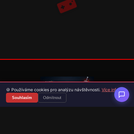
🍪 Používáme cookies pro analýzu návštěvnosti.
Více info
Souhlasím
Odmítnout
Váš průvodce světem videoher. Novinky, recenze a česko-
slovenské překlady her.
Naši partneři