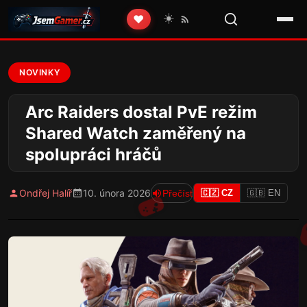
☀️
❤️
NOVINKY
Arc Raiders dostal PvE režim
Shared Watch zaměřený na
spolupráci hráčů
Ondřej Halíř
10. února 2026
Přečíst
🇨🇿 CZ
🇬🇧 EN