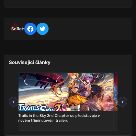
Sdílet:
Související články
‹
›
ns:
Trails in the Sky 2nd Chapter se představuje v
Serious Sa
he
novém tříminutovém traileru