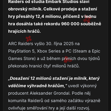
Raiders
od studia
Embark Studios
slaví
obrovský milník. Celkové prodeje a stažení
hry přesáhly 12,4 milionu, přičemž v lednu
hra dosáhla také rekordu 960 000 souběžně
hrajících hráčů.
ARC Raiders vyšlo 30. října 2025 na
PlayStation 5, Xbox Series a PC (Steam a Epic
Games Store) a už během prvních dvou týdnů
překonalo hranici čtyř milionů hráčů.
„Dosažení 12 milionů stažení je milník, který
vděčíme výhradně hráčům,“
uvedl výkonný
producent
Aleksander Grondal
. Podle něj
komunita Raiderů od samého začátku výrazně
ovlivňuje směřování hry a její další rozvoj.