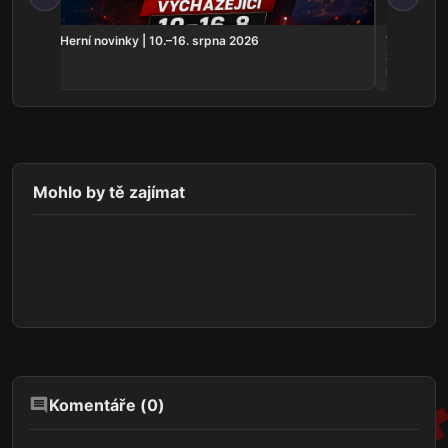
t ještě
Herní novinky | 10.–16. srpna 2026
THQ Nordi
Samurai, n
Hunter 2
Mohlo by tě zajímat
Komentáře (
0
)