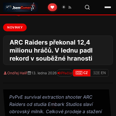
☀️
❤️
NOVINKY
ARC Raiders překonal 12,4
milionu hráčů. V lednu padl
rekord v souběžné hranosti
Ondřej Halíř
13. ledna 2026
Přečíst
🇨🇿 CZ
🇬🇧 EN
PvPvE survival extraction shooter ARC
Raiders od studia Embark Studios slaví
obrovský milník. Celkové prodeje a stažení