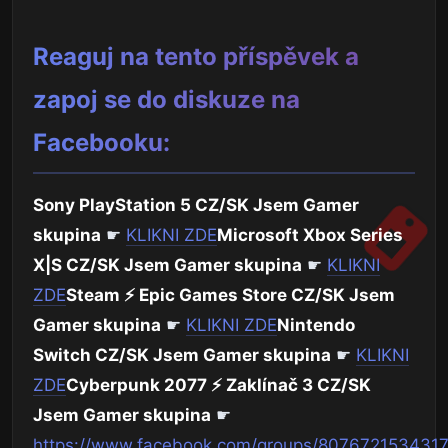
Reaguj na tento příspěvek a
zapoj se do diskuze na
Facebooku:
Sony PlayStation 5 CZ/SK Jsem Gamer
skupina
☛
KLIKNI ZDE
Microsoft Xbox Series
X|S CZ/SK Jsem Gamer skupina
☛
KLIKNI
ZDE
Steam ⚡ Epic Games Store CZ/SK Jsem
Gamer skupina
☛
KLIKNI ZDE
Nintendo
Switch CZ/SK Jsem Gamer skupina
☛
KLIKNI
ZDE
Cyberpunk 2077 ⚡ Zaklínač 3 CZ/SK
Jsem Gamer skupina
☛
https://www.facebook.com/groups/807672153431