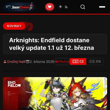
☀️
❤️
NOVINKY
Arknights: Endfield dostane
velký update 1.1 už 12. března
Ondřej Halíř
2. března 2026
Přečíst
🇨🇿 CZ
🇬🇧 EN