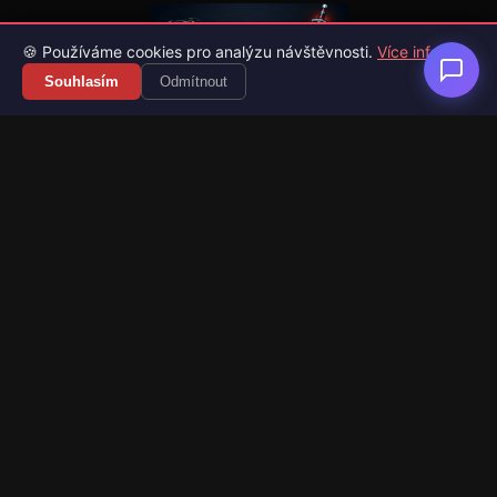
🍪 Používáme cookies pro analýzu návštěvnosti.
Více info
Souhlasím
Odmítnout
Váš průvodce světem videoher. Novinky, recenze a česko-
slovenské překlady her.
Naši partneři
Kategorie
Novinky
Recenze
Překlady her
Sledujte nás