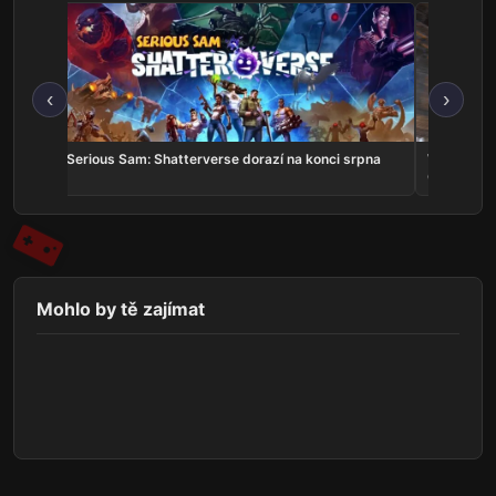
‹
›
v
Serious Sam: Shatterverse dorazí na konci srpna
Whitestrak
Online v k
Mohlo by tě zajímat