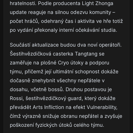
hratelnosti. Podle producenta Light Zhonga
update reaguje na silnou odezvu komunity –
počet hráčů, odehraný čas i aktivita ve hře totiž
po vydání překonaly interní očekávání studia.
Součástí aktualizace budou dva noví operátoři.
Šestihvězdičková casterka Tangtang se
zaměřuje na plošné Cryo útoky a podporu
týmu, přičemž její ultimátní schopnost dokáže
dočasně znehybnit všechny nepřátele v
dosahu, včetně bossů. Druhou postavou je
Rossi, šestihvězdičkový guard, který dokáže
převádět Arts Infliction na efekt Vulnerability,
čímž výrazně snižuje obranu nepřátel a zvyšuje
poškození fyzických útoků celého týmu.