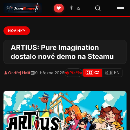
☀️
❤️
NOVINKY
ARTIUS: Pure Imagination
dostalo nové demo na Steamu
Ondřej Halíř
9. března 2026
Přečíst
🇨🇿 CZ
🇬🇧 EN