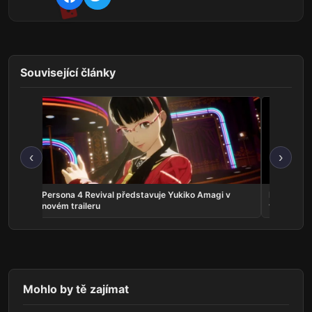
Související články
‹
›
crolls
Persona 4 Revival představuje Yukiko Amagi v
Phantom:
novém traileru
vyjde v zá
Mohlo by tě zajímat