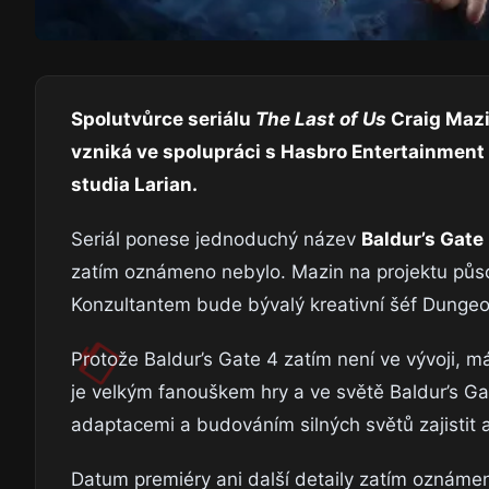
Spolutvůrce seriálu
The Last of Us
Craig Mazi
vzniká ve spolupráci s Hasbro Entertainmen
studia Larian.
Seriál ponese jednoduchý název
Baldur’s Gate
zatím oznámeno nebylo. Mazin na projektu půso
Konzultantem bude bývalý kreativní šéf Dungeo
Protože Baldur’s Gate 4 zatím není ve vývoji, má 
je velkým fanouškem hry a ve světě Baldur’s Ga
adaptacemi a budováním silných světů zajistit 
Datum premiéry ani další detaily zatím oznáme