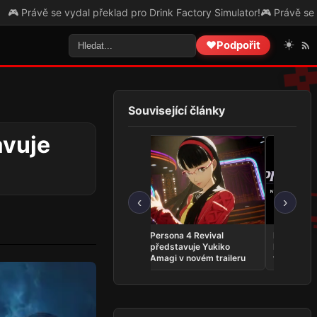
e vydal překlad pro Drink Factory Simulator!
🎮 Právě se vydal překla
☀️
❤️
Podpořit
Související články
avuje
‹
›
Whitestrake’s Mayhem se
Persona 4 Revival
Phantom:
vrací do The Elder Scrolls
představuje Yukiko
INFERNO 
Online v kratší podobě
Amagi v novém traileru
vyjde v zá