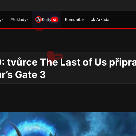
🎮 Právě s
y
Překlady
Kejty
Komunita
🕹️ Arkáda
▾
▾
▾
AI
: tvůrce The Last of Us připr
ur’s Gate 3