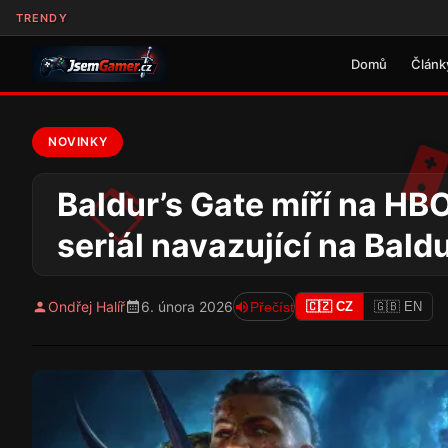
TRENDY
Domů
Článk
NOVINKY
Baldur’s Gate míří na HBO
seriál navazující na Bald
Ondřej Halíř
6. února 2026
Přečíst
🇨🇿 CZ
🇬🇧 EN