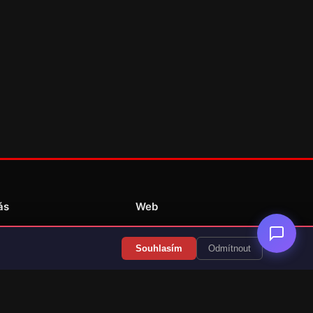
ás
Web
Redakce
Souhlasím
Odmítnout
Překlady her
Kontakt
💝 Podpořit provoz