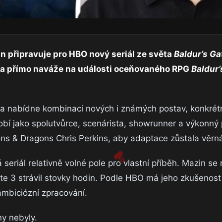
n připravuje pro HBO nový seriál ze světa
Baldur’s Ga
t a přímo naváže na události oceňovaného RPG
Baldur’
a nabídne kombinaci nových i známých postav, konkrét
bí jako spolutvůrce, scenárista, showrunner a výkonný
ns & Dragons Chris Perkins, aby adaptace zůstala věrn
seriál relativně volné pole pro vlastní příběh. Mazin se n
te 3 strávil stovky hodin. Podle HBO má jeho zkušenost
ambiciózní zpracování.
ny nebyly.