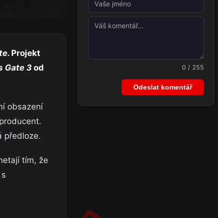
te
. Projekt
s Gate 3
od
0 / 255
Odeslat komentář
ní obsazení
 producent.
á předloze.
etají tím, že
 s