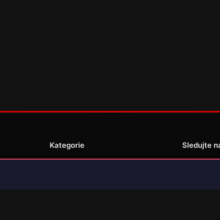
Kategorie
Sledujte n
Novinky
Recenze
enské
Překlady her