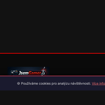
🍪 Používáme cookies pro analýzu návštěvnosti.
Více info
Váš průvodce světem videoher. Novinky, recenze a česko-slov
překlady her.
Naši partneři