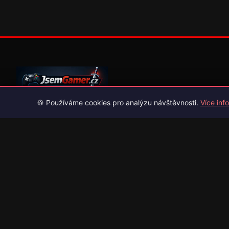
🍪 Používáme cookies pro analýzu návštěvnosti.
Více info
Váš průvodce světem videoher. Novinky, recenze a česko-slov
překlady her.
Naši partneři