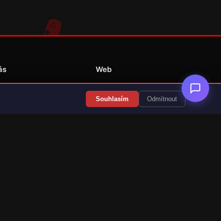
ás
Web
Redakce
Souhlasím
Odmítnout
Překlady her
Kontakt
💝 Podpořit provoz
RSS Články
RSS Překlady
cz)