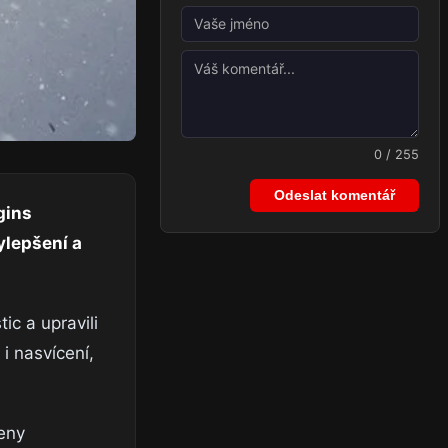
0 / 255
Odeslat komentář
gins
ylepšení a
ic a upravili
i nasvícení,
zeny