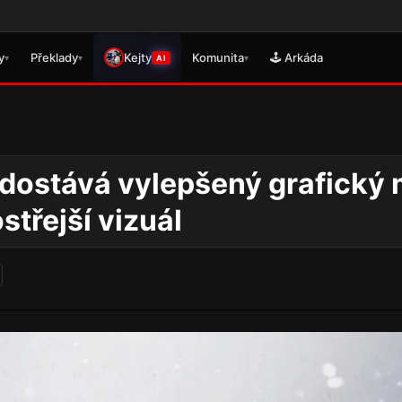
🎮 Právě s
y
Překlady
Kejty
Komunita
🕹️ Arkáda
▾
▾
▾
AI
dostává vylepšený grafický 
střejší vizuál