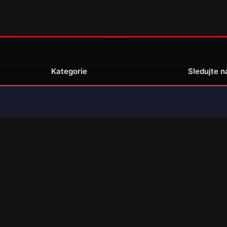
Kategorie
Sledujte n
Novinky
Recenze
enské
Překlady her
© 2026 Jsem Gamer. Všechna práva vyhrazena. (made by JsemGamer.