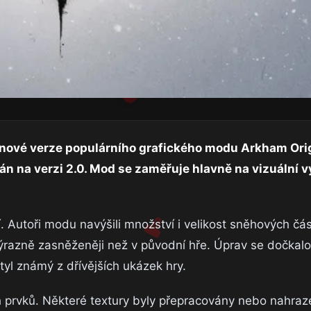
 nové verze populárního grafického modu Arkham Ori
án na verzi 2.0. Mod se zaměřuje hlavně na vizuální v
 Autoři modu navýšili množství i velikost sněhových část
ýrazně zasněženěji než v původní hře. Úprav se dočkalo 
tyl známý z dřívějších ukázek hry.
h prvků. Některé textury byly přepracovány nebo nahra