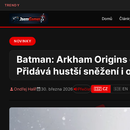
TRENDY
Domů
Článk
NOVINKY
Batman: Arkham Origins 
Přidává hustší sněžení i o
Ondřej Halíř
30. března 2026
Přečíst
🇨🇿 CZ
🇬🇧 EN