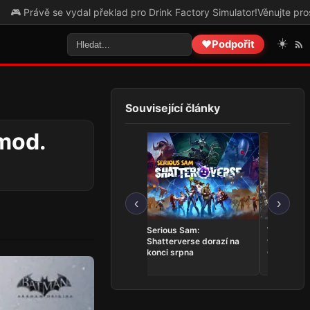
e vydal překlad pro Drink Factory Simulator!
Věnujte prosím pozorno
☀️
❤️
Podpořit
Související články
mod.
‹
›
Trails in the Sky 2nd
Serious Sam:
Whitestra
Chapter se představuje v
Shatterverse dorazí na
vrací do T
novém tříminutovém
konci srpna
Online v k
traileru