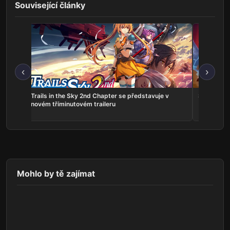
Související články
‹
›
ns:
Trails in the Sky 2nd Chapter se představuje v
Serious Sa
he
novém tříminutovém traileru
Mohlo by tě zajímat