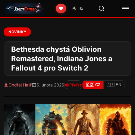
☀️
❤️
NOVINKY
Bethesda chystá Oblivion
Remastered, Indiana Jones a
Fallout 4 pro Switch 2
Ondřej Halíř
6. února 2026
Přečíst
🇨🇿 CZ
🇬🇧 EN