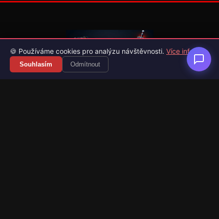
🍪 Používáme cookies pro analýzu návštěvnosti.
Více info
Souhlasím
Odmítnout
Váš průvodce světem videoher. Novinky, recenze a česko-
slovenské překlady her.
Naši partneři
Kategorie
Novinky
Recenze
Překlady her