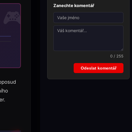
Zanechte komentář
0 / 255
Odeslat komentář
doposud
ního
er.