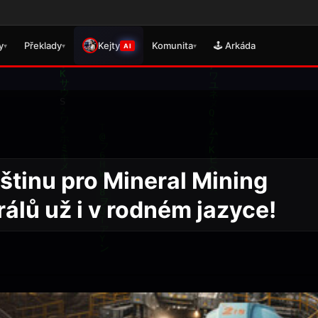
Věnujte pro
y
Překlady
Kejty
Komunita
🕹️ Arkáda
▾
▾
▾
AI
eštinu pro Mineral Mining
álů už i v rodném jazyce!