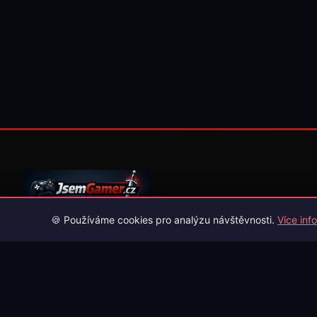
🍪 Používáme cookies pro analýzu návštěvnosti.
Více info
Váš průvodce světem videoher. Novinky, recenze a česko-slov
překlady her.
Naši partneři