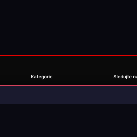
Kategorie
Sledujte n
Novinky
Recenze
enské
Překlady her