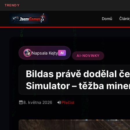
TRENDY
Domů
Článk
Napsala Kejty
AI
AI-NOVINKY
Bildas právě dodělal č
Simulator – těžba miner
8. května 2026
Přečíst