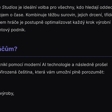
 Studios
je ideální volba pro všechny, kdo hledají odde
jem o čase. Kombinuje těžbu surovin, jejich drcení, tříd
ílem hráče je postupně optimalizovat každý krok výrobní l
ntový podnik.
ráčům?
vznikl pomocí moderní AI technologie a následně prošel
přirozená čeština, která vám umožní plně porozumět:
výroby,
.