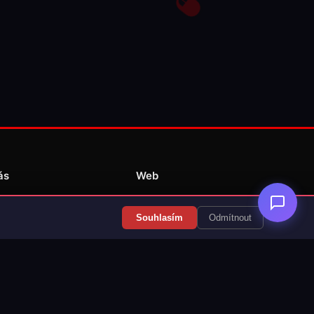
ás
Web
Redakce
Souhlasím
Odmítnout
Překlady her
Kontakt
💝 Podpořit provoz
RSS Články
RSS Překlady