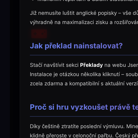
Již nemusíte luštit anglické popisky – vše d
výhradně na maximalizaci zisku a rozšiřová
Jak překlad nainstalovat?
Stačí navštívit sekci
Překlady
na webu Jsem
Instalace je otázkou několika kliknutí – sou
zcela zdarma a kompatibilní s aktuální verz
Proč si hru vyzkoušet právě t
Díky češtině ztratíte poslední výmluvu. Miner
klidně přeroste v celonoční pařbu. Český př