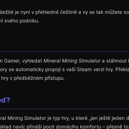
ůležité je nyní v přehledné češtině a vy se tak můžete so
ní svého podniku.
 Gamer, vyhledat
Mineral Mining Simulator
a stáhnout 
bory se automaticky propojí s vaší Steam verzí hry. Překl
í hry v předběžném přístupu.
eď?
al Mining Simulator je typ hry, u které „jen ještě jeden 
eklad navíc přináší pocit domácího komfortu – přesně to