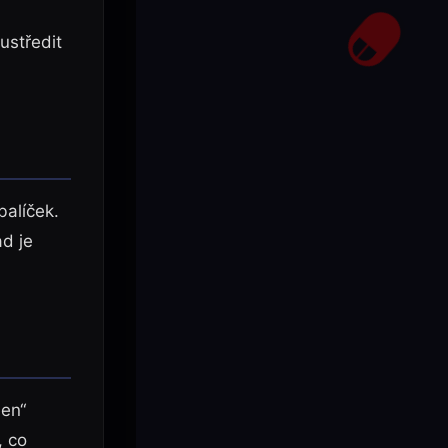
ustředit
balíček.
ad je
den“
, co