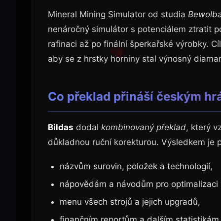
Mineral Mining Simulator od studia
Bewolba
nenáročný simulátor s potenciálem ztratit po
rafinaci až po finální šperkařské výrobky. C
aby se z hrstky horniny stal výnosný diama
Co překlad přináší českým h
Bildas
dodal
kombinovaný překlad
, který 
důkladnou ruční korekturou. Výsledkem je 
názvům surovin, položek a technologií,
nápovědám a návodům pro optimalizaci 
menu všech strojů a jejich upgradů,
finančním reportům a dalším statistikám