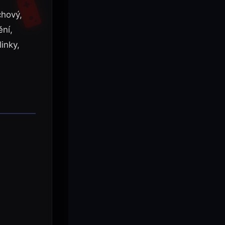
chový,
ění,
inky,