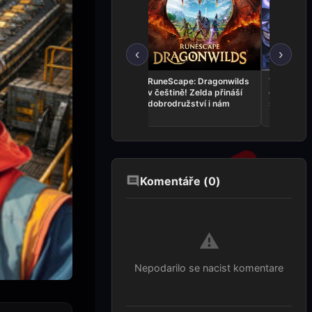
‹
›
Drink Factory Simulator
RuneScape: Dragonwilds
The Skin S
má konečně český
v češtině! Zelda přináší
češtině: D
překlad od Bildase!
dobrodružství i nám
s retro at
Komentáře (
0
)
⚠️
Nepodarilo se nacist komentare