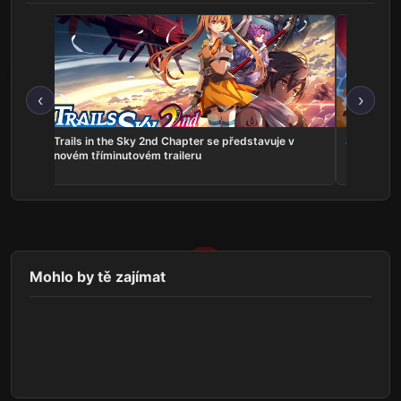
‹
›
ns:
Trails in the Sky 2nd Chapter se představuje v
Serious Sa
he
novém tříminutovém traileru
Mohlo by tě zajímat