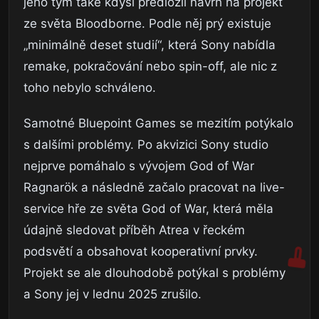
jeho tým také kdysi předložil návrh na projekt
ze světa Bloodborne. Podle něj prý existuje
„minimálně deset studií“, která Sony nabídla
remake, pokračování nebo spin-off, ale nic z
toho nebylo schváleno.
Samotné Bluepoint Games se mezitím potýkalo
s dalšími problémy. Po akvizici Sony studio
nejprve pomáhalo s vývojem God of War
Ragnarök a následně začalo pracovat na live-
service hře ze světa God of War, která měla
údajně sledovat příběh Atrea v řeckém
podsvětí a obsahovat kooperativní prvky.
Projekt se ale dlouhodobě potýkal s problémy
a Sony jej v lednu 2025 zrušilo.