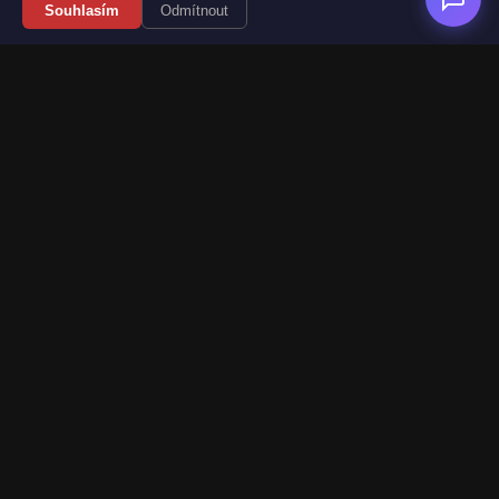
Souhlasím
Odmítnout
Váš průvodce světem videoher. Novinky, recenze a česko-
slovenské překlady her.
Naši partneři
Kategorie
Novinky
Recenze
Překlady her
Sledujte nás
Web