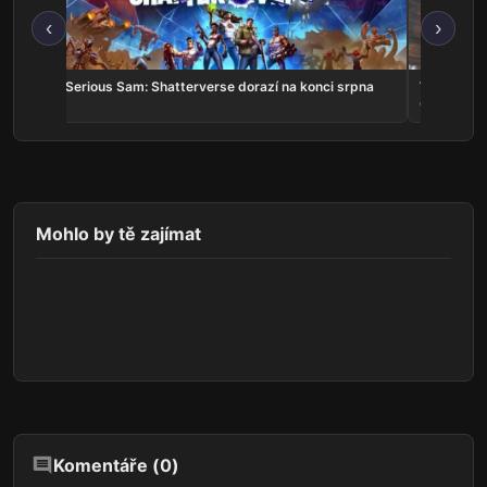
‹
›
v
Serious Sam: Shatterverse dorazí na konci srpna
Whitestrak
Online v k
Mohlo by tě zajímat
Komentáře (
0
)