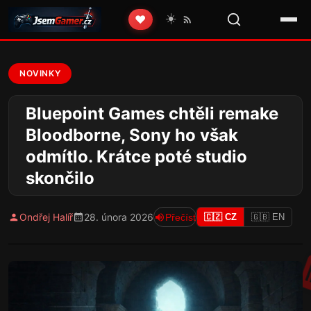
☀️
❤️
NOVINKY
Bluepoint Games chtěli remake
Bloodborne, Sony ho však
odmítlo. Krátce poté studio
skončilo
Ondřej Halíř
28. února 2026
Přečíst
🇨🇿 CZ
🇬🇧 EN