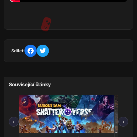
Sdílet:
Související články
‹
›