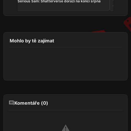
v
Serious Sam: Shatterverse dorazí na konci srpna
Whitestrak
Online v k
Mohlo by tě zajímat
Komentáře (
0
)
⚠️