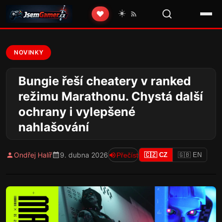
☀️
❤️
NOVINKY
Bungie řeší cheatery v ranked
režimu Marathonu. Chystá další
ochrany i vylepšené
nahlašování
Ondřej Halíř
9. dubna 2026
Přečíst
🇨🇿 CZ
🇬🇧 EN