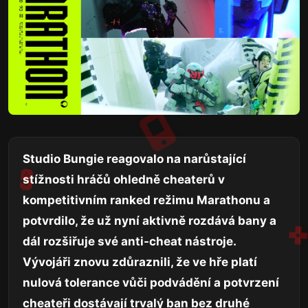
Studio Bungie reagovalo na narůstající
stížnosti hráčů ohledně cheaterů v
kompetitivním ranked režimu Marathonu a
potvrdilo, že už nyní aktivně rozdává bany a
dál rozšiřuje své anti-cheat nástroje.
Vývojáři znovu zdůraznili, že ve hře platí
nulová tolerance vůči podvádění a potvrzení
cheateři dostávají trvalý ban bez druhé