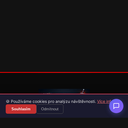
🍪 Používáme cookies pro analýzu návštěvnosti.
Více info
Souhlasím
Odmítnout
Váš průvodce světem videoher. Novinky, recenze a česko-
slovenské překlady her.